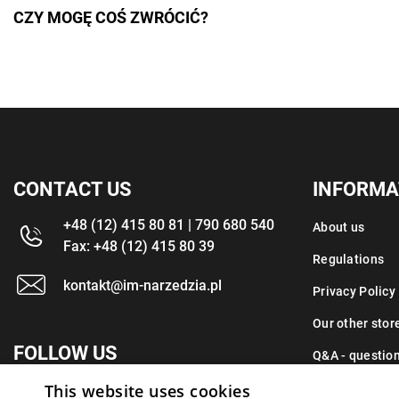
CZY MOGĘ COŚ ZWRÓCIĆ?
CONTACT US
INFORMA
+48 (12) 415 80 81 | 790 680 540
About us
Fax: +48 (12) 415 80 39
Regulations
kontakt@im-narzedzia.pl
Privacy Policy
Our other stor
FOLLOW US
Q&A - questio
This website uses cookies
Contact