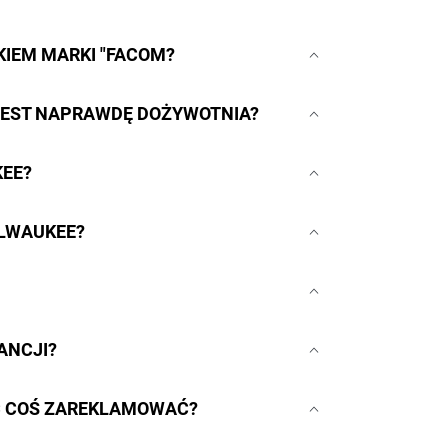
KIEM MARKI "FACOM?
 JEST NAPRAWDĘ DOŻYWOTNIA?
KEE?
ILWAUKEE?
ANCJI?
C COŚ ZAREKLAMOWAĆ?