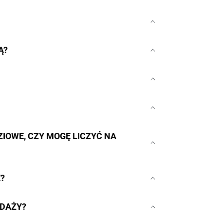
Ą?
IOWE, CZY MOGĘ LICZYĆ NA
?
EDAŻY?