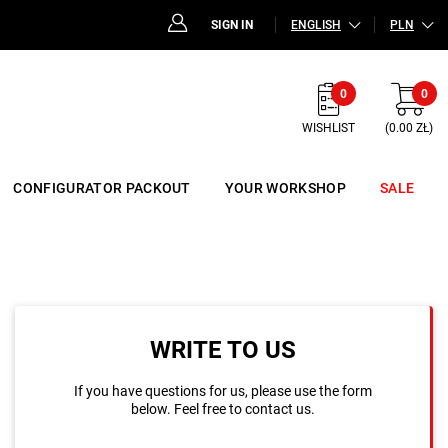
SIGN IN
ENGLISH
PLN
0
0
WISHLIST
(0.00 ZŁ)
CONFIGURATOR PACKOUT
YOUR WORKSHOP
SALE
WRITE TO US
If you have questions for us, please use the form
below. Feel free to contact us.