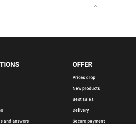
TIONS
OFFER
Prices drop
New products
Best sales
es
Delivery
ns and answers
Secure payment
Leasing information