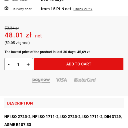
from 15 PLN net
Delivery cost:
Check out >
53.34 zł
48.01 zł
net
(59.05 zł gross)
The lowest price of the product in last 30 days: 45,69 zł
-
+
ADD TO CART
DESCRIPTION
NF ISO 2725-2, NF ISO 1711-2, ISO 2725-2, ISO 1711-2, DIN 3129,
ASME B107.33