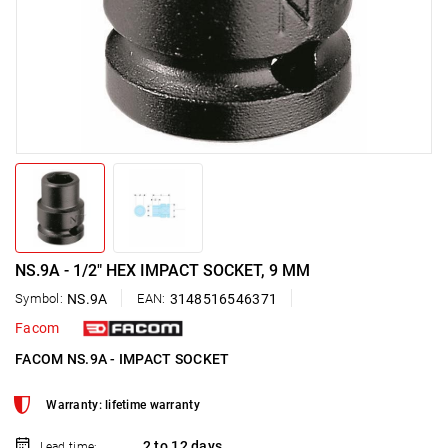
NS.9A - 1/2" HEX IMPACT SOCKET, 9 MM
Symbol:
NS.9A
EAN:
3148516546371
Facom
FACOM NS.9A - IMPACT SOCKET
Warranty: lifetime warranty
2 to 12 days
Lead time: