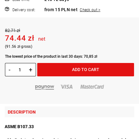
from 15 PLN net
Delivery cost:
Check out >
82.71 zł
74.44 zł
net
(91.56 zł gross)
The lowest price of the product in last 30 days: 70,85 zł
-
+
ADD TO CART
DESCRIPTION
ASME B107.33