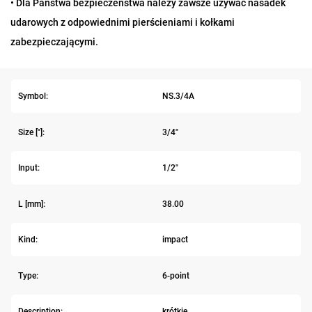
• Dla Państwa bezpieczeństwa należy zawsze używać nasadek
udarowych z odpowiednimi pierścieniami i kołkami
zabezpieczającymi.
Symbol:
NS.3/4A
Size ["]:
3/4"
Input:
1/2"
L [mm]:
38.00
Kind:
impact
Type:
6-point
Description:
krótkie