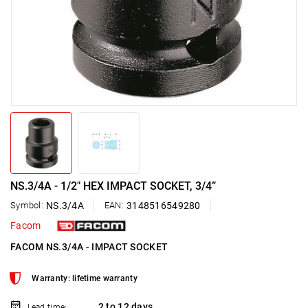
NS.3/4A - 1/2" HEX IMPACT SOCKET, 3/4”
Symbol:
NS.3/4A
EAN:
3148516549280
Facom
FACOM NS.3/4A - IMPACT SOCKET
Warranty: lifetime warranty
2 to 12 days
Lead time: