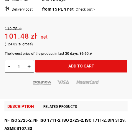
from 15 PLN net
Delivery cost:
Check out >
112.75 zł
101.48 zł
net
(124.82 zł gross)
The lowest price of the product in last 30 days: 96,60 zł
-
+
ADD TO CART
DESCRIPTION
RELATED PRODUCTS
NF ISO 2725-2, NF ISO 1711-2, ISO 2725-2, ISO 1711-2, DIN 3129,
ASME B107.33