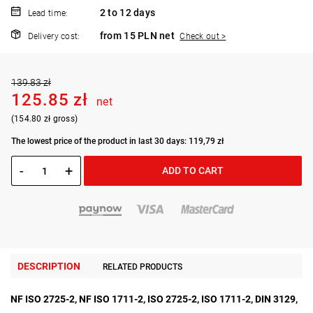
2 to 12 days
Lead time:
from 15 PLN net
Delivery cost:
Check out >
139.83 zł
125.85 zł
net
(154.80 zł gross)
The lowest price of the product in last 30 days: 119,79 zł
-
+
ADD TO CART
DESCRIPTION
RELATED PRODUCTS
NF ISO 2725-2, NF ISO 1711-2, ISO 2725-2, ISO 1711-2, DIN 3129,