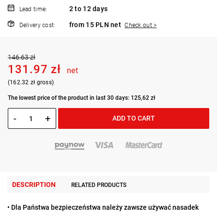
2 to 12 days
Lead time:
from 15 PLN net
Delivery cost:
Check out >
146.63 zł
131.97 zł
net
(162.32 zł gross)
The lowest price of the product in last 30 days: 125,62 zł
-
+
ADD TO CART
DESCRIPTION
RELATED PRODUCTS
• Dla Państwa bezpieczeństwa należy zawsze używać nasadek