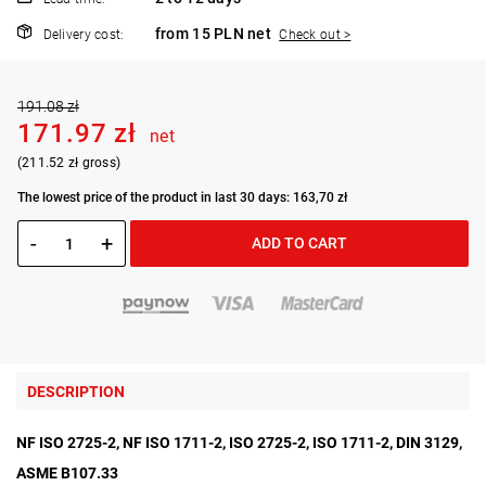
from 15 PLN net
Delivery cost:
Check out >
191.08 zł
171.97 zł
net
(211.52 zł gross)
The lowest price of the product in last 30 days: 163,70 zł
-
+
ADD TO CART
DESCRIPTION
NF ISO 2725-2, NF ISO 1711-2, ISO 2725-2, ISO 1711-2, DIN 3129,
ASME B107.33