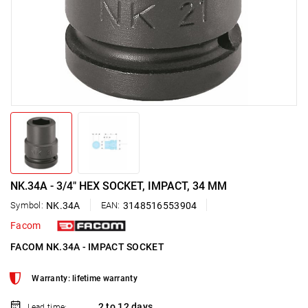
NK.34A - 3/4" HEX SOCKET, IMPACT, 34 MM
Symbol:
NK.34A
EAN:
3148516553904
Facom
FACOM NK.34A - IMPACT SOCKET
Warranty: lifetime warranty
2 to 12 days
Lead time: