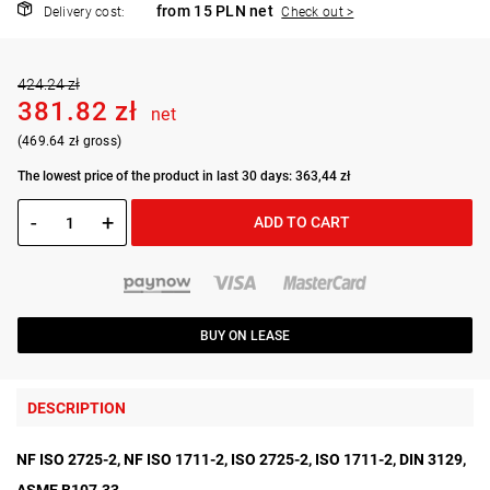
from 15 PLN net
Delivery cost:
Check out >
424.24 zł
381.82 zł
net
(469.64 zł gross)
The lowest price of the product in last 30 days: 363,44 zł
-
+
ADD TO CART
BUY ON LEASE
DESCRIPTION
NF ISO 2725-2, NF ISO 1711-2, ISO 2725-2, ISO 1711-2, DIN 3129,