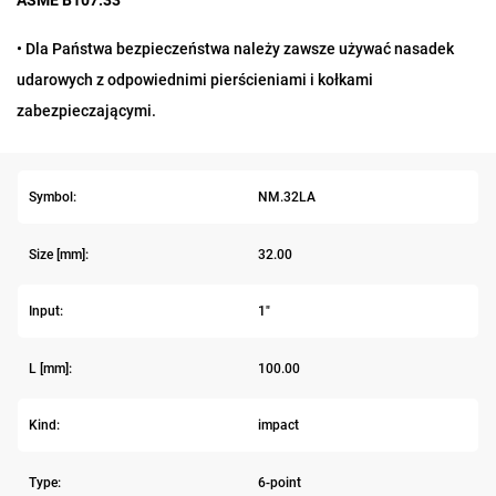
ASME B107.33
• Dla Państwa bezpieczeństwa należy zawsze używać nasadek
udarowych z odpowiednimi pierścieniami i kołkami
zabezpieczającymi.
Symbol:
NM.32LA
Size [mm]:
32.00
Input:
1"
L [mm]:
100.00
Kind:
impact
Type:
6-point