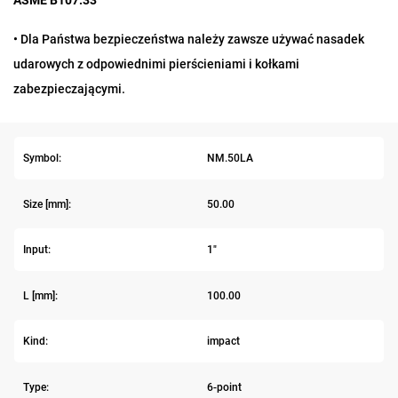
ASME B107.33
• Dla Państwa bezpieczeństwa należy zawsze używać nasadek
udarowych z odpowiednimi pierścieniami i kołkami
zabezpieczającymi.
Symbol:
NM.50LA
Size [mm]:
50.00
Input:
1"
L [mm]:
100.00
Kind:
impact
Type:
6-point