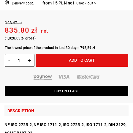
from 15 PLN net
Delivery cost:
Check out >
928.67 zł
835.80 zł
net
(1,028.03 zł gross)
The lowest price of the product in last 30 days: 795,59 zł
-
+
ADD TO CART
BUY ON LEASE
DESCRIPTION
NF ISO 2725-2, NF ISO 1711-2, ISO 2725-2, ISO 1711-2, DIN 3129,