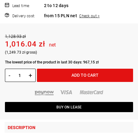
2 to 12 days
Lead time:
from 15 PLN net
Delivery cost:
Check out >
1,128.93 zł
1,016.04 zł
net
(1,249.73 zł gross)
The lowest price of the product in last 30 days: 967,15 zł
-
+
ADD TO CART
BUY ON LEASE
DESCRIPTION