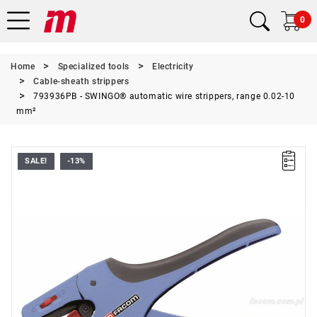
0
Home
Specialized tools
Electricity
Cable-sheath strippers
793936PB - SWINGO® automatic wire strippers, range 0.02-10
mm²
SALE!
-13%