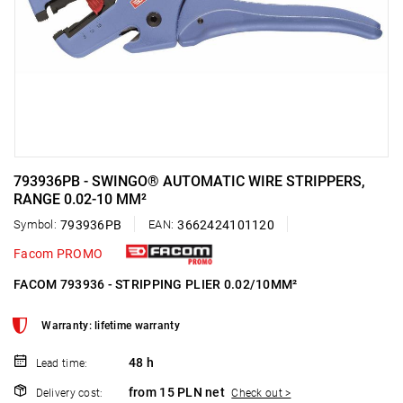
793936PB - SWINGO® AUTOMATIC WIRE STRIPPERS,
RANGE 0.02-10 MM²
Symbol:
793936PB
EAN:
3662424101120
Facom PROMO
FACOM 793936 - STRIPPING PLIER 0.02/10MM²
Warranty: lifetime warranty
48 h
Lead time:
from 15 PLN net
Delivery cost:
Check out >