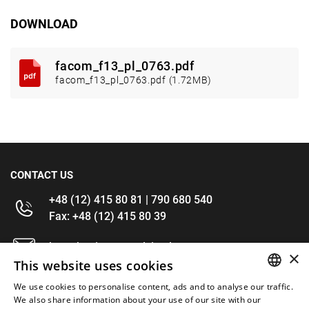
DOWNLOAD
facom_f13_pl_0763.pdf
facom_f13_pl_0763.pdf (1.72MB)
CONTACT US
+48 (12) 415 80 81 | 790 680 540
Fax: +48 (12) 415 80 39
kontakt@im-narzedzia.pl
×
This website uses cookies
INFORMATIONS
We use cookies to personalise content, ads and to analyse our traffic.
POLISH
We also share information about your use of our site with our