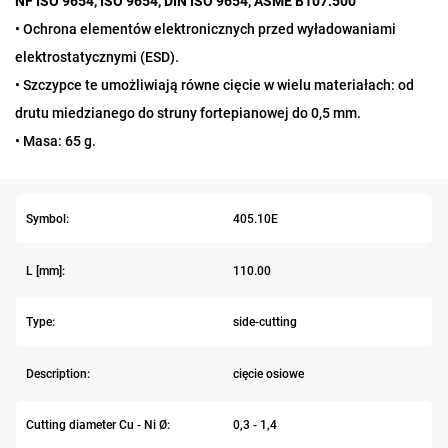
NF ISO 9654, ISO 9654, DIN ISO 9654, ASME B107.500
• Ochrona elementów elektronicznych przed wyładowaniami
elektrostatycznymi (ESD).
• Szczypce te umożliwiają równe cięcie w wielu materiałach: od
drutu miedzianego do struny fortepianowej do 0,5 mm.
• Masa: 65 g.
Symbol:
405.10E
L [mm]:
110.00
Type:
side-cutting
Description:
cięcie osiowe
Cutting diameter Cu - Ni Ø:
0,3 - 1,4