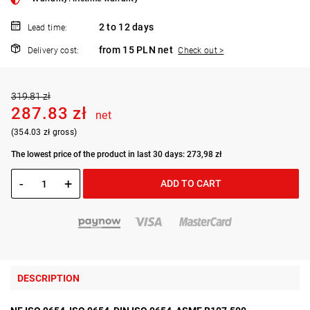
2 to 12 days
Lead time:
from 15 PLN net
Delivery cost:
Check out >
319.81 zł
287.83 zł
net
(354.03 zł gross)
The lowest price of the product in last 30 days: 273,98 zł
-
+
ADD TO CART
DESCRIPTION