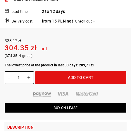
2 to 12 days
Lead time:
from 15 PLN net
Delivery cost:
Check out >
338.17 zł
304.35 zł
net
(374.35 zł gross)
The lowest price of the product in last 30 days: 289,71 zł
-
+
ADD TO CART
BUY ON LEASE
DESCRIPTION