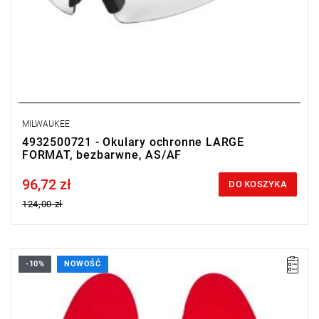
MILWAUKEE
4932500721 - Okulary ochronne LARGE
FORMAT, bezbarwne, AS/AF
96,72 zł
Price tax included
DO KOSZYKA
124,00 zł
-10%
NOWOŚĆ