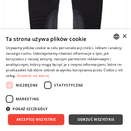
×
Ta strona używa plików cookie
Używamy plików cookie w celu personalizacji treści, reklam i analizy
POLISH
naszego ruchu. Udostępniamy również informacje o tym, jak
korzystasz z naszej witryny, naszym partnerom reklamowym i
ENGLISH
analitycznym, którzy mogą łączyć je z innymi informacjami, które im
przekazałeś lub które zebrali w wyniku korzystania przez Ciebie z ich
usług.
Dowiedz się więcej
MILWAUKEE
NIEZBĘDNE
STATYSTYCZNE
4932501343 - Wkładki do butów czarne, rozmiar
42 (1 para)
MARKETING
29,70 zł
Price tax included
POKAŻ SZCZEGÓŁY
DO KOSZYKA
33,00 zł
AKCEPTUJ WSZYSTKIE
ODRZUĆ WSZYSTKIE