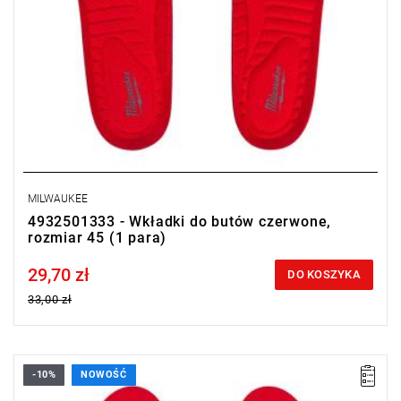
MILWAUKEE
4932501333 - Wkładki do butów czerwone,
rozmiar 45 (1 para)
29,70 zł
Price tax included
DO KOSZYKA
33,00 zł
-10%
NOWOŚĆ