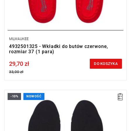
MILWAUKEE
4932501325 - Wkładki do butów czerwone,
rozmiar 37 (1 para)
29,70 zł
Price tax included
DO KOSZYKA
33,00 zł
-10%
NOWOŚĆ