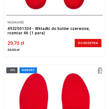
MILWAUKEE
4932501334 - Wkładki do butów czerwone,
rozmiar 46 (1 para)
29,70 zł
Price tax included
DO KOSZYKA
33,00 zł
-10%
NOWOŚĆ