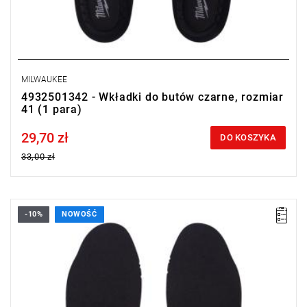
MILWAUKEE
4932501342 - Wkładki do butów czarne, rozmiar
41 (1 para)
29,70 zł
Price tax included
DO KOSZYKA
33,00 zł
-10%
NOWOŚĆ