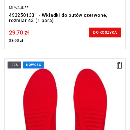
MILWAUKEE
4932501331 - Wkładki do butów czerwone,
rozmiar 43 (1 para)
29,70 zł
Price tax included
DO KOSZYKA
33,00 zł
-10%
NOWOŚĆ