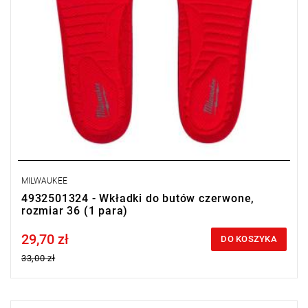
MILWAUKEE
4932501324 - Wkładki do butów czerwone,
rozmiar 36 (1 para)
29,70 zł
Price tax included
DO KOSZYKA
33,00 zł