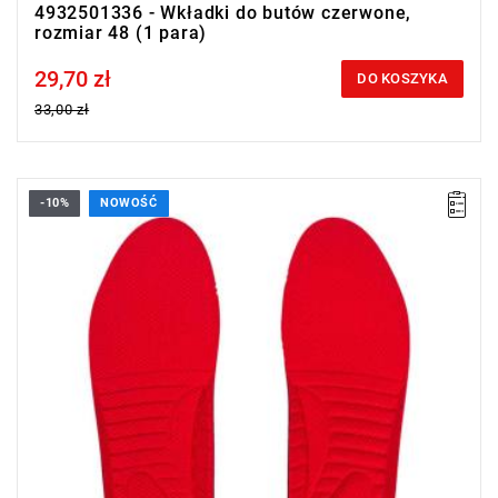
4932501336 - Wkładki do butów czerwone,
rozmiar 48 (1 para)
29,70 zł
Price tax included
DO KOSZYKA
33,00 zł
-10%
NOWOŚĆ