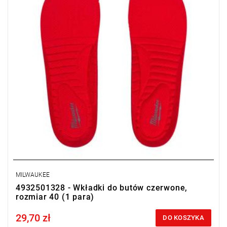
MILWAUKEE
4932501328 - Wkładki do butów czerwone,
rozmiar 40 (1 para)
29,70 zł
Price tax included
DO KOSZYKA