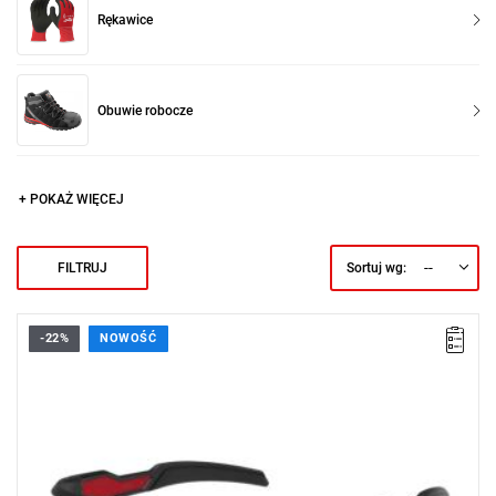
Rękawice
Obuwie robocze
+ POKAŻ WIĘCEJ
--
FILTRUJ
Sortuj wg:
-22%
NOWOŚĆ
Okulary ochronne Milwaukee zapewniają wysoki komfort
noszenia i skuteczną ochronę wzroku zarówno w pracy, jak i na
co dzień.