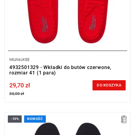
MILWAUKEE
4932501329 - Wkładki do butów czerwone,
rozmiar 41 (1 para)
29,70 zł
Price tax included
DO KOSZYKA
33,00 zł
-10%
NOWOŚĆ