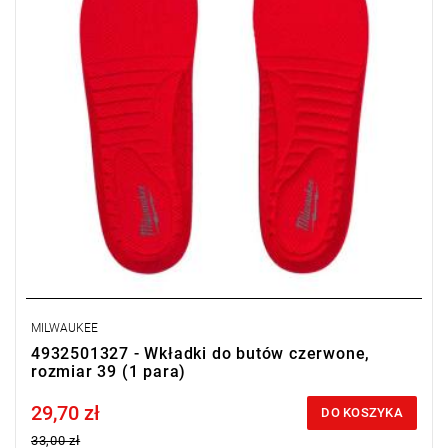
MILWAUKEE
4932501327 - Wkładki do butów czerwone,
rozmiar 39 (1 para)
29,70 zł
Price tax included
DO KOSZYKA
33,00 zł