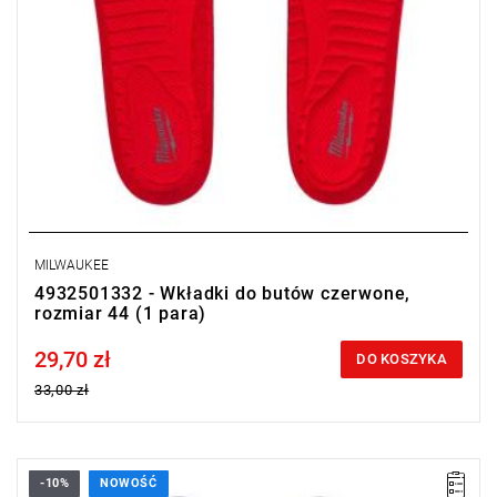
MILWAUKEE
4932501332 - Wkładki do butów czerwone,
rozmiar 44 (1 para)
29,70 zł
Price tax included
DO KOSZYKA
33,00 zł
-10%
NOWOŚĆ