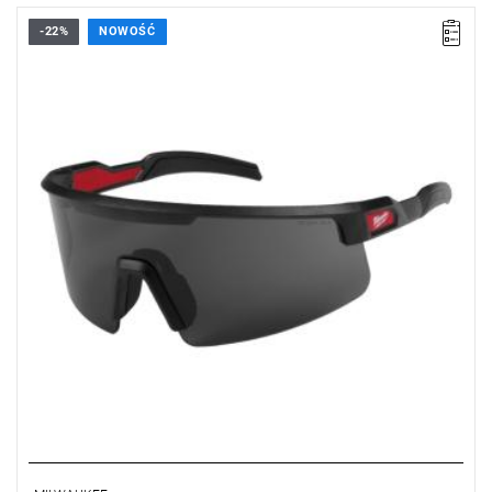
-22%
NOWOŚĆ
Okulary ochronne Milwaukee zapewniają wysoki komfort
noszenia i skuteczną ochronę wzroku zarówno w pracy, jak i na
co dzień.