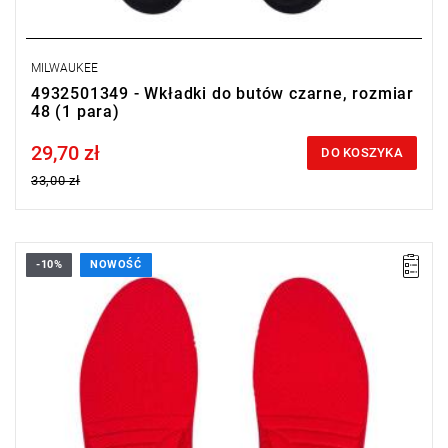
MILWAUKEE
4932501349 - Wkładki do butów czarne, rozmiar
48 (1 para)
29,70 zł
Price tax included
DO KOSZYKA
33,00 zł
-10%
NOWOŚĆ