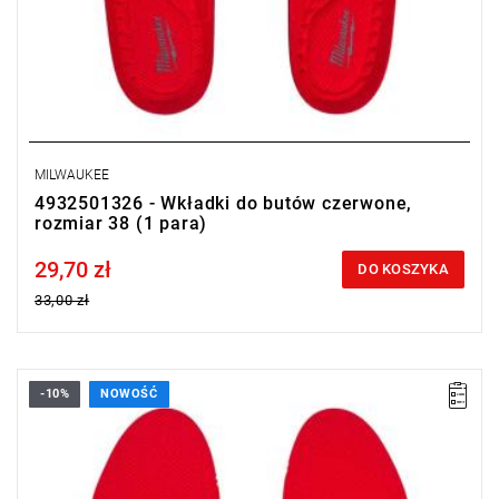
MILWAUKEE
4932501326 - Wkładki do butów czerwone,
rozmiar 38 (1 para)
29,70 zł
Price tax included
DO KOSZYKA
33,00 zł
-10%
NOWOŚĆ