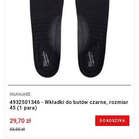
MILWAUKEE
4932501346 - Wkładki do butów czarne, rozmiar
45 (1 para)
29,70 zł
Price tax included
DO KOSZYKA
33,00 zł