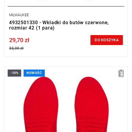
MILWAUKEE
4932501330 - Wkładki do butów czerwone,
rozmiar 42 (1 para)
29,70 zł
Price tax included
DO KOSZYKA
33,00 zł
-10%
NOWOŚĆ