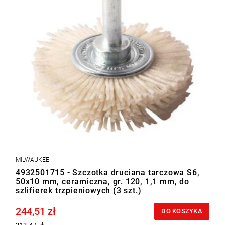
MILWAUKEE
4932501715 - Szczotka druciana tarczowa S6,
50x10 mm, ceramiczna, gr. 120, 1,1 mm, do
szlifierek trzpieniowych (3 szt.)
244,51 zł
Price tax included
DO KOSZYKA