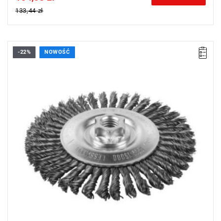
133,44 zł
-22%
NOWOŚĆ