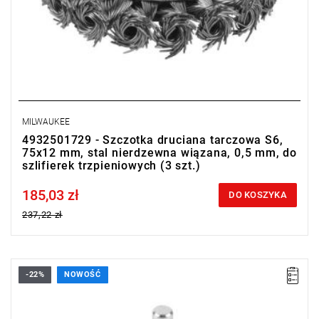
MILWAUKEE
4932501729 - Szczotka druciana tarczowa S6,
75x12 mm, stal nierdzewna wiązana, 0,5 mm, do
szlifierek trzpieniowych (3 szt.)
185,03 zł
Price tax included
DO KOSZYKA
237,22 zł
-22%
NOWOŚĆ