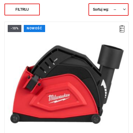
--
FILTRUJ
Sortuj wg:
-10%
NOWOŚĆ