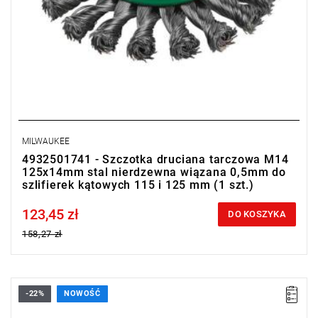
MILWAUKEE
4932501741 - Szczotka druciana tarczowa M14
125x14mm stal nierdzewna wiązana 0,5mm do
szlifierek kątowych 115 i 125 mm (1 szt.)
123,45 zł
Price tax included
DO KOSZYKA
158,27 zł
-22%
NOWOŚĆ