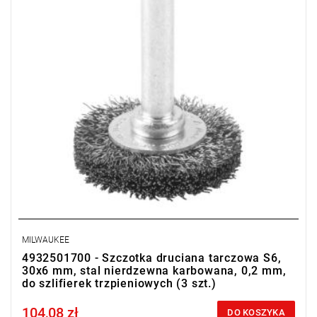
MILWAUKEE
4932501700 - Szczotka druciana tarczowa S6,
30x6 mm, stal nierdzewna karbowana, 0,2 mm,
do szlifierek trzpieniowych (3 szt.)
104,08 zł
Price tax included
DO KOSZYKA