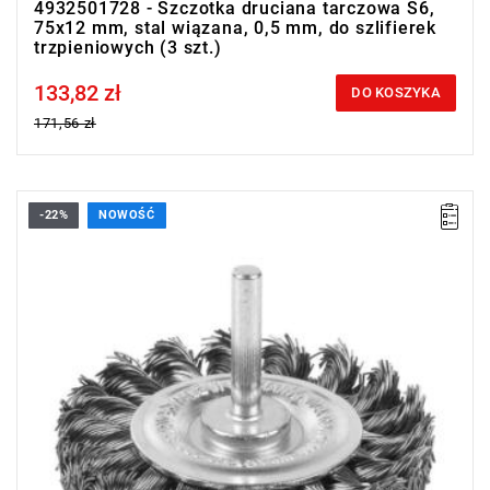
4932501728 - Szczotka druciana tarczowa S6,
75x12 mm, stal wiązana, 0,5 mm, do szlifierek
trzpieniowych (3 szt.)
133,82 zł
Price tax included
DO KOSZYKA
171,56 zł
-22%
NOWOŚĆ