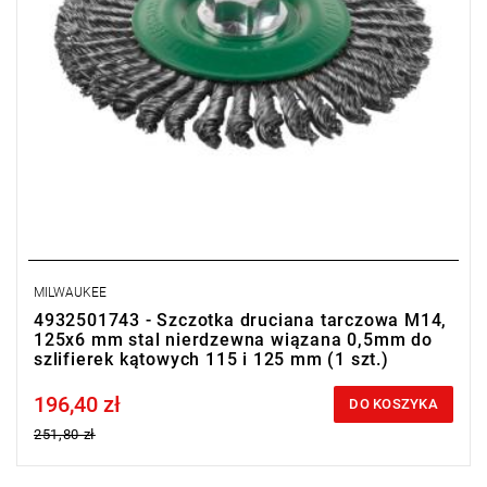
MILWAUKEE
4932501743 - Szczotka druciana tarczowa M14,
125x6 mm stal nierdzewna wiązana 0,5mm do
szlifierek kątowych 115 i 125 mm (1 szt.)
196,40 zł
Price tax included
DO KOSZYKA
251,80 zł