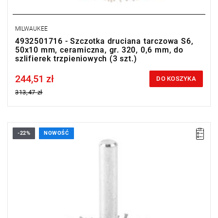
MILWAUKEE
4932501716 - Szczotka druciana tarczowa S6,
50x10 mm, ceramiczna, gr. 320, 0,6 mm, do
szlifierek trzpieniowych (3 szt.)
244,51 zł
Price tax included
DO KOSZYKA
313,47 zł
-22%
NOWOŚĆ