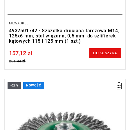
MILWAUKEE
4932501742 - Szczotka druciana tarczowa M14,
125x6 mm, stal wiązana, 0,5 mm, do szlifierek
kątowych 115 i 125 mm (1 szt.)
157,12 zł
Price tax included
DO KOSZYKA
201,44 zł
-22%
NOWOŚĆ