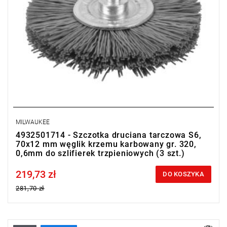
MILWAUKEE
4932501714 - Szczotka druciana tarczowa S6,
70x12 mm węglik krzemu karbowany gr. 320,
0,6mm do szlifierek trzpieniowych (3 szt.)
219,73 zł
Price tax included
DO KOSZYKA
281,70 zł