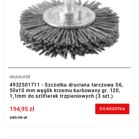
MILWAUKEE
4932501711 - Szczotka druciana tarczowa S6,
50x10 mm węglik krzemu karbowany gr. 120,
1,1mm do szlifierek trzpieniowych (3 szt.)
194,95 zł
Price tax included
DO KOSZYKA
249,93 zł