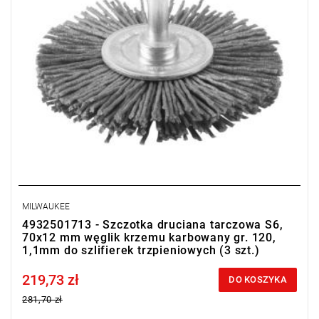
MILWAUKEE
4932501713 - Szczotka druciana tarczowa S6,
70x12 mm węglik krzemu karbowany gr. 120,
1,1mm do szlifierek trzpieniowych (3 szt.)
219,73 zł
Price tax included
DO KOSZYKA
281,70 zł