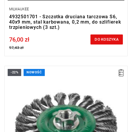
MILWAUKEE
4932501701 - Szczotka druciana tarczowa S6,
40x9 mm, stal karbowana, 0,2 mm, do szlifierek
trzpieniowych (3 szt.)
76,00 zł
Price tax included
DO KOSZYKA
97,43 zł
-22%
NOWOŚĆ