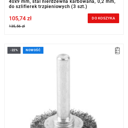
40x9 mm, stal nierdzewna karbowana, 0,2 mm,
do szlifierek trzpieniowych (3 szt.)
105,74 zł
Price tax included
DO KOSZYKA
135,56 zł
-22%
NOWOŚĆ