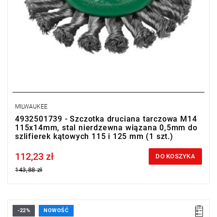
MILWAUKEE
4932501739 - Szczotka druciana tarczowa M14
115x14mm, stal nierdzewna wiązana 0,5mm do
szlifierek kątowych 115 i 125 mm (1 szt.)
112,23 zł
Price tax included
DO KOSZYKA
143,88 zł
-22%
NOWOŚĆ