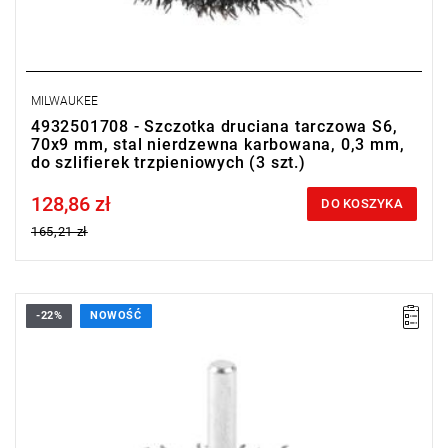
MILWAUKEE
4932501708 - Szczotka druciana tarczowa S6,
70x9 mm, stal nierdzewna karbowana, 0,3 mm,
do szlifierek trzpieniowych (3 szt.)
128,86 zł
Price tax included
DO KOSZYKA
165,21 zł
-22%
NOWOŚĆ