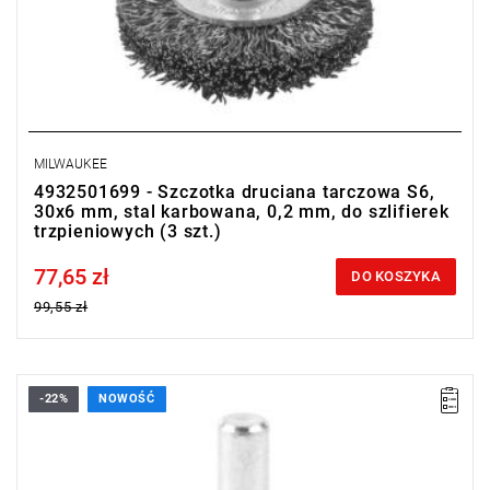
MILWAUKEE
4932501699 - Szczotka druciana tarczowa S6,
30x6 mm, stal karbowana, 0,2 mm, do szlifierek
trzpieniowych (3 szt.)
77,65 zł
Price tax included
DO KOSZYKA
99,55 zł
-22%
NOWOŚĆ