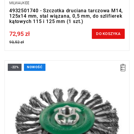
MILWAUKEE
4932501740 - Szczotka druciana tarczowa M14,
125x14 mm, stal wiązana, 0,5 mm, do szlifierek
kątowych 115 i 125 mm (1 szt.)
72,95 zł
Price tax included
DO KOSZYKA
93,52 zł
-22%
NOWOŚĆ