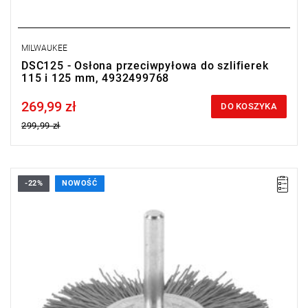
MILWAUKEE
DSC125 - Osłona przeciwpyłowa do szlifierek
115 i 125 mm, 4932499768
269,99 zł
Price tax included
DO KOSZYKA
299,99 zł
-22%
NOWOŚĆ