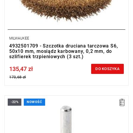
MILWAUKEE
4932501709 - Szczotka druciana tarczowa S6,
50x10 mm, mosiądz karbowany, 0,2 mm, do
szlifierek trzpieniowych (3 szt.)
135,47 zł
Price tax included
DO KOSZYKA
173,68 zł
-22%
NOWOŚĆ