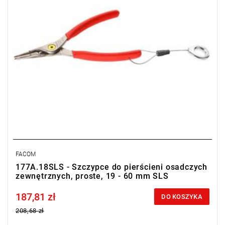
FACOM
177A.18SLS - Szczypce do pierścieni osadczych
zewnętrznych, proste, 19 - 60 mm SLS
187,81 zł
Price tax included
DO KOSZYKA
208,68 zł