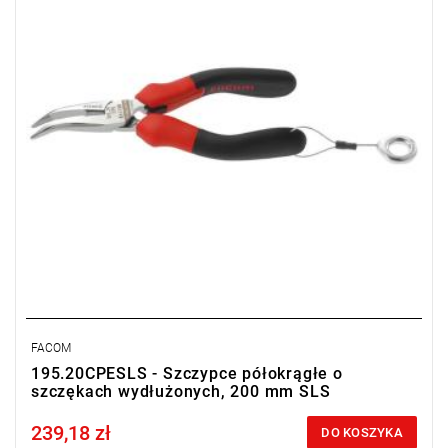
FACOM
195.20CPESLS - Szczypce półokrągłe o
szczękach wydłużonych, 200 mm SLS
239,18 zł
Price tax included
DO KOSZYKA