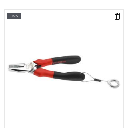
-10%
• Długość: 185 mm
• Waga: 0,25 kg
Typ gwarancji:
D2
(Naprawa lub bezpłatna wymiana w zakresie
wadliwych części w ciągu 2 lat od zakupu)