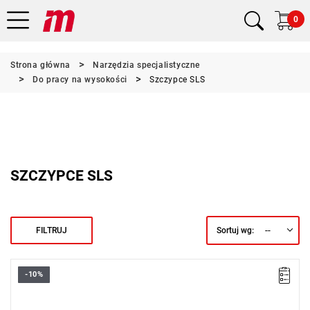
0
Strona główna
Narzędzia specjalistyczne
Do pracy na wysokości
Szczypce SLS
SZCZYPCE SLS
--
FILTRUJ
Sortuj wg:
-10%
• Długość: 250 mm
• Waga: 0,8 kg
Typ gwarancji:
D2
(Naprawa lub bezpłatna wymiana w zakresie