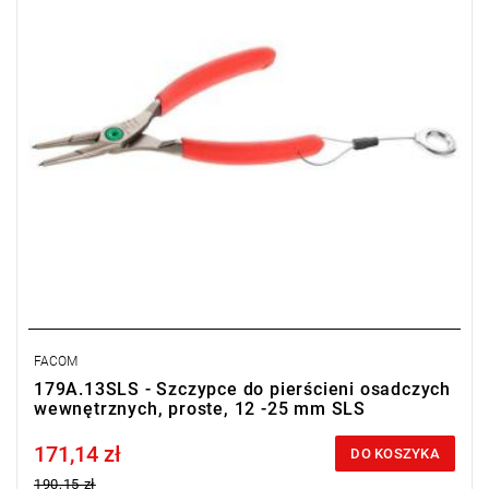
FACOM
179A.13SLS - Szczypce do pierścieni osadczych
wewnętrznych, proste, 12 -25 mm SLS
171,14 zł
Price tax included
DO KOSZYKA
190,15 zł