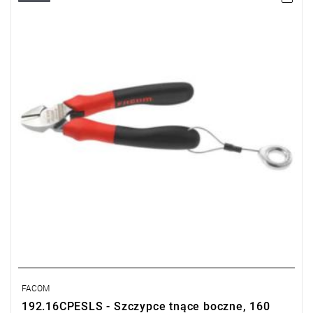
• Waga: 0,225 kg
Typ gwarancji:
D2
(Naprawa lub bezpłatna wymiana w zakresie
wadliwych części w ciągu 2 lat od zakupu)
FACOM
192.16CPESLS - Szczypce tnące boczne, 160