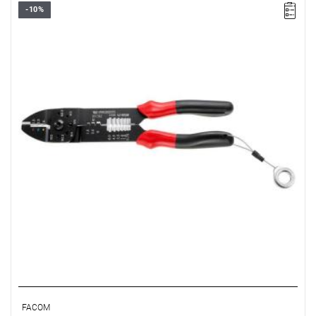
-10%
• Długość: 240 mm
• Waga: 0,345 kg
Typ gwarancji:
D2
(Naprawa lub bezpłatna wymiana w zakresie
wadliwych części w ciągu 2 lat od zakupu)
FACOM