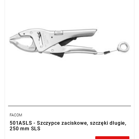
wadliwych części w ciągu 2 lat od zakupu)
FACOM
501ASLS - Szczypce zaciskowe, szczęki długie,
250 mm SLS