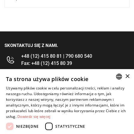
SKONTAKTUJ SIĘ Z NAMI.
+48 (12) 415 80 81 | 790 680 540
Fax: +48 (12) 415 80 39
×
kontakt@im-narzedzia.pl
Ta strona używa plików cookie
Używamy plików cookie w celu personalizacji treści, reklam i analizy
POLISH
INFORMACJE
naszego ruchu. Udostępniamy również informacje o tym, jak
korzystasz z naszej witryny, naszym partnerom reklamowym i
ENGLISH
analitycznym, którzy mogą łączyć je z innymi informacjami, które im
OFERTA
przekazałeś lub które zebrali w wyniku korzystania przez Ciebie z ich
usług.
Dowiedz się więcej
MOJE KONTO
NIEZBĘDNE
STATYSTYCZNE
OBSERWUJ NAS