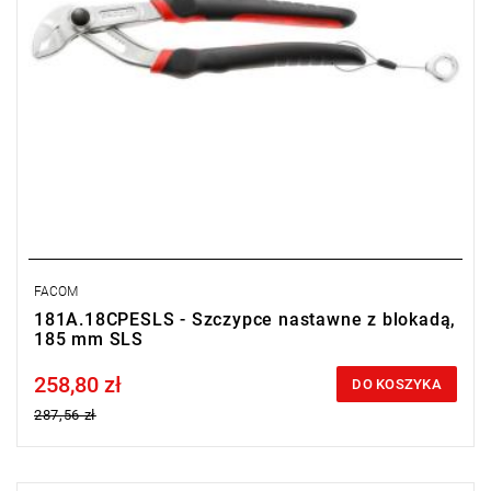
FACOM
181A.18CPESLS - Szczypce nastawne z blokadą,
185 mm SLS
258,80 zł
Price tax included
DO KOSZYKA
287,56 zł