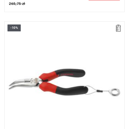
265,75 zł
-10%
• Długość: 160 mm
• Waga: 0,205 kg
Typ gwarancji:
D2
(Naprawa lub bezpłatna wymiana w zakresie
wadliwych części w ciągu 2 lat od zakupu)