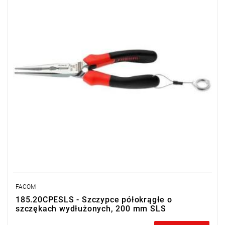
wadliwych części w ciągu 2 lat od zakupu)
FACOM
185.20CPESLS - Szczypce półokrągłe o
szczękach wydłużonych, 200 mm SLS