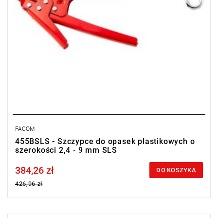
FACOM
455BSLS - Szczypce do opasek plastikowych o
szerokości 2,4 - 9 mm SLS
384,26 zł
Price tax included
DO KOSZYKA
426,96 zł