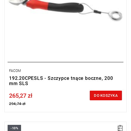
FACOM
192.20CPESLS - Szczypce tnące boczne, 200
mm SLS
265,27 zł
Price tax included
DO KOSZYKA
294,74 zł
-10%
• Długość: 160 mm