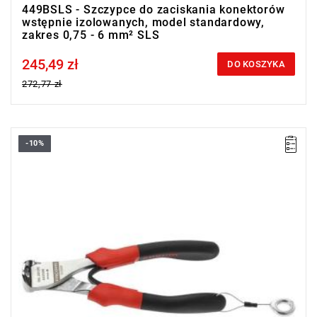
449BSLS - Szczypce do zaciskania konektorów
wstępnie izolowanych, model standardowy,
zakres 0,75 - 6 mm² SLS
245,49 zł
Price tax included
DO KOSZYKA
272,77 zł
-10%
• Długość: 160 mm
• Waga: 0,225 kg
Typ gwarancji:
D2
(Naprawa lub bezpłatna wymiana w zakresie
wadliwych części w ciągu 2 lat od zakupu)