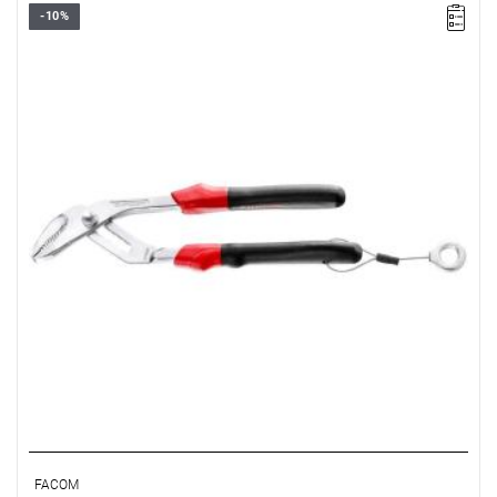
-10%
• Długość: 250 mm
• Waga: 0,385 kg
Typ gwarancji:
D2
(Naprawa lub bezpłatna wymiana w zakresie
wadliwych części w ciągu 2 lat od zakupu)
FACOM