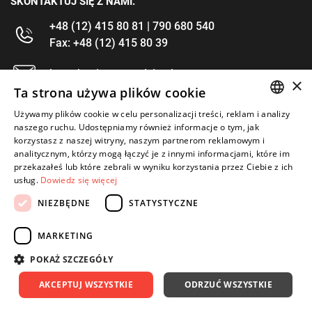
SKONTAKTUJ SIĘ Z NAMI.
+48 (12) 415 80 81 | 790 680 540
Fax: +48 (12) 415 80 39
kontakt@im-narzedzia.pl
×
Ta strona używa plików cookie
INFORMACJE
Używamy plików cookie w celu personalizacji treści, reklam i analizy
POLISH
naszego ruchu. Udostępniamy również informacje o tym, jak
korzystasz z naszej witryny, naszym partnerom reklamowym i
OFERTA
ENGLISH
analitycznym, którzy mogą łączyć je z innymi informacjami, które im
przekazałeś lub które zebrali w wyniku korzystania przez Ciebie z ich
MOJE KONTO
usług.
Dowiedz się więcej
OBSERWUJ NAS
NIEZBĘDNE
STATYSTYCZNE
MARKETING
POKAŻ SZCZEGÓŁY
Copyright 2026: IM Kraków
Created by: Waynet
AKCEPTUJ WSZYSTKIE
ODRZUĆ WSZYSTKIE