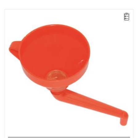
• Pojemność: 1,3 l
• Lejek z uchwytem i mosiężnym sitkiem wykonany z polietylenu