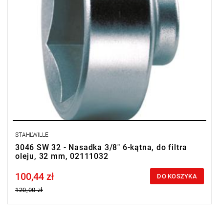
STAHLWILLE
3046 SW 32 - Nasadka 3/8" 6-kątna, do filtra
oleju, 32 mm, 02111032
100,44 zł
Price tax included
DO KOSZYKA
120,00 zł