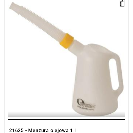
• Pojemność: 1 l
• Plastikowy pojemnik z podziałką do przelewania oleju
21625 - Menzura olejowa 1 l