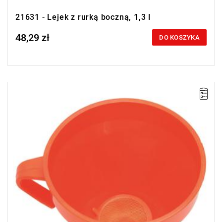
21631 - Lejek z rurką boczną, 1,3 l
48,29 zł
Price tax included
DO KOSZYKA
• Pojemność: 1,3 l
• Lejek z uchwytem i mosiężnym sitkiem wykonany z polietylenu