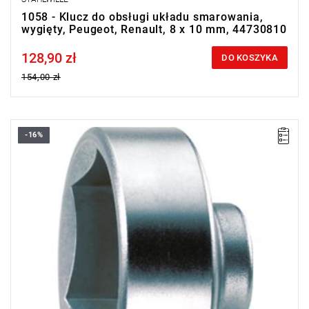
1058 - Klucz do obsługi układu smarowania,
wygięty, Peugeot, Renault, 8 x 10 mm, 44730810
128,90 zł
Price tax included
DO KOSZYKA
154,00 zł
-16%