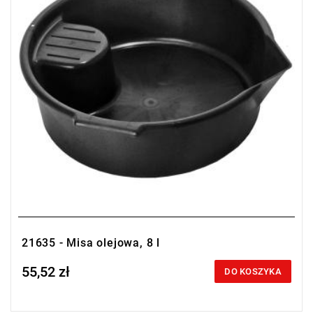
21635 - Misa olejowa, 8 l
55,52 zł
Price tax included
DO KOSZYKA