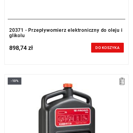
20371 - Przepływomierz elektroniczny do oleju i
glikolu
898,74 zł
Price tax included
DO KOSZYKA
-10%