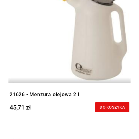
21626 - Menzura olejowa 2 l
45,71 zł
Price tax included
DO KOSZYKA