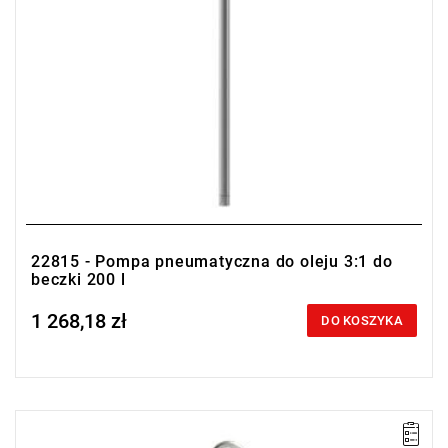
22815 - Pompa pneumatyczna do oleju 3:1 do
beczki 200 l
1 268,18 zł
Price tax included
DO KOSZYKA
• Średnica rury ssącej: 32 mm