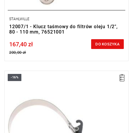
STAHLWILLE
12007/1 - Klucz taśmowy do filtrów oleju 1/2",
80 - 110 mm, 76521001
167,40 zł
Price tax included
DO KOSZYKA
200,00 zł
-16%