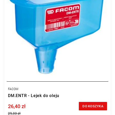
płynem chłodniczym oraz paliwem.
Typ gwarancji:
L
FACOM
DM.ENTR - Lejek do oleju
26,40 zł
Price tax included
DO KOSZYKA
29,33 zł