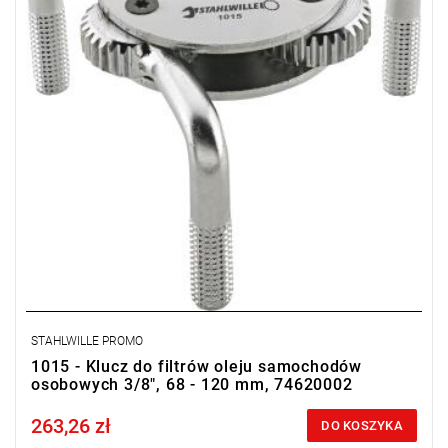
STAHLWILLE PROMO
1015 - Klucz do filtrów oleju samochodów
osobowych 3/8", 68 - 120 mm, 74620002
263,26 zł
Price tax included
DO KOSZYKA