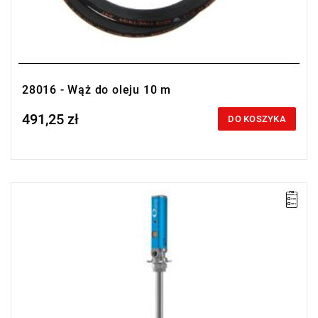
28016 - Wąż do oleju 10 m
491,25 zł
Price tax included
DO KOSZYKA
• Przełożenie: 3:1
• Wydajność: max.22 l/min przy ciśnieniu zasilającego powietrza
10 bar i swobodnym wypływie
• Ciśnienie powietrza zasilającego: 10 bar