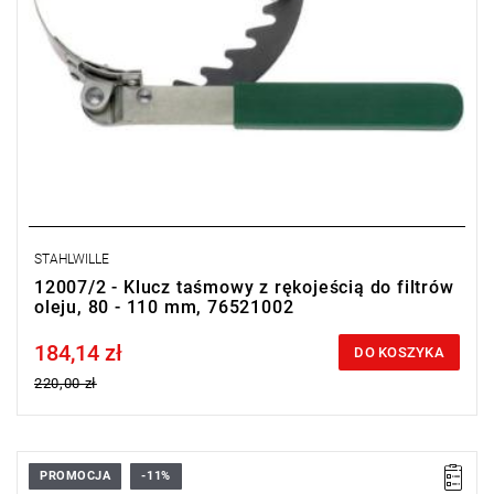
STAHLWILLE
12007/2 - Klucz taśmowy z rękojeścią do filtrów
oleju, 80 - 110 mm, 76521002
184,14 zł
Price tax included
DO KOSZYKA
220,00 zł
PROMOCJA
-11%