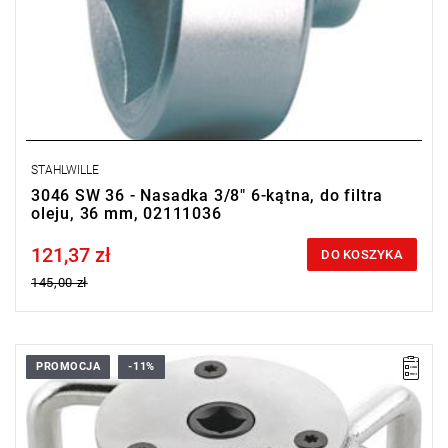
STAHLWILLE
3046 SW 36 - Nasadka 3/8" 6-kątna, do filtra
oleju, 36 mm, 02111036
121,37 zł
Price tax included
DO KOSZYKA
145,00 zł
PROMOCJA
-11%