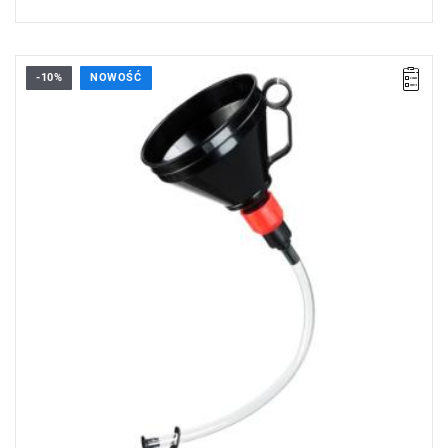
-10%
NOWOŚĆ
• Lejek o pojemności 1,2 l.
• Waga: 0,205 kg
Typ gwarancji:
L