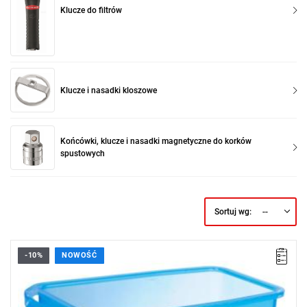
Klucze do filtrów
Klucze i nasadki kloszowe
Końcówki, klucze i nasadki magnetyczne do korków
spustowych
--
Sortuj wg:
-10%
NOWOŚĆ
• Przeznaczony do napełniania silników olejem.
• Prostokątny kształt umożliwia wygodne oparcie kanistra i jego
całkowite opróżnienie.
• Nadaje się również do napełniania olejem przekładniowym,