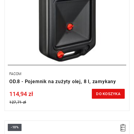
FACOM
OD.8 - Pojemnik na zużyty olej, 8 l, zamykany
114,94 zł
Price tax included
DO KOSZYKA
127,71 zł
-10%