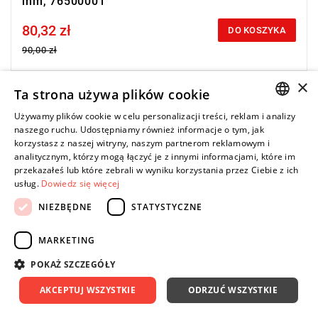
mm, 76500001
80,32 zł
Price tax included
DO KOSZYKA
90,00 zł
×
Ta strona używa plików cookie
-16%
Używamy plików cookie w celu personalizacji treści, reklam i analizy
POLISH
naszego ruchu. Udostępniamy również informacje o tym, jak
korzystasz z naszej witryny, naszym partnerom reklamowym i
ENGLISH
analitycznym, którzy mogą łączyć je z innymi informacjami, które im
przekazałeś lub które zebrali w wyniku korzystania przez Ciebie z ich
usług.
Dowiedz się więcej
NIEZBĘDNE
STATYSTYCZNE
MARKETING
POKAŻ SZCZEGÓŁY
AKCEPTUJ WSZYSTKIE
ODRZUĆ WSZYSTKIE