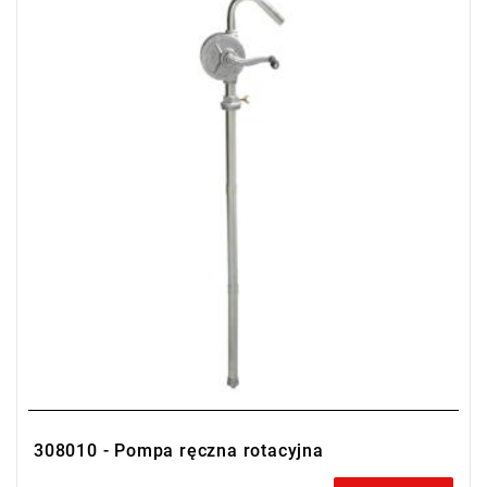
• Długość rury ssącej: 900 mm
• Wydajność: 0,25 l/obrót
• Waga: 5,1 kg
308010 - Pompa ręczna rotacyjna