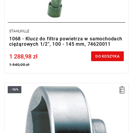
STAHLWILLE
1068 - Klucz do filtra powietrza w samochodach
ciężąrowych 1/2", 100 - 145 mm, 74620011
1 288,98 zł
Price tax included
DO KOSZYKA
1 540,00 zł
-16%