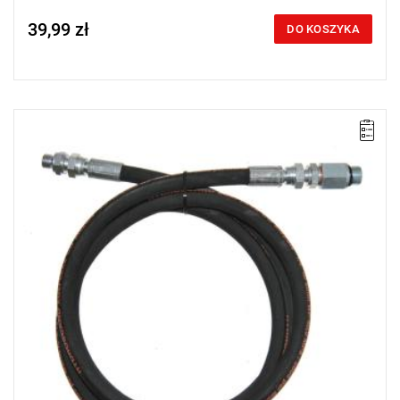
39,99 zł
Price tax included
DO KOSZYKA