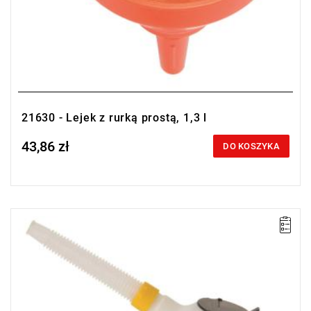
21630 - Lejek z rurką prostą, 1,3 l
43,86 zł
Price tax included
DO KOSZYKA
• Pojemność: 2 l
• Plastikowy pojemnik z podziałką do przelewania oleju