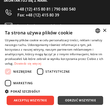
SKONTAKTUJ SIĘ Z NAMI.
+48 (12) 415 80 81 | 790 680 540
Fax: +48 (12) 415 80 39
kontakt@im-narzedzia.pl
×
Ta strona używa plików cookie
INFORMACJE
Używamy plików cookie w celu personalizacji treści, reklam i analizy
POLISH
naszego ruchu. Udostępniamy również informacje o tym, jak
korzystasz z naszej witryny, naszym partnerom reklamowym i
OFERTA
ENGLISH
analitycznym, którzy mogą łączyć je z innymi informacjami, które im
przekazałeś lub które zebrali w wyniku korzystania przez Ciebie z ich
MOJE KONTO
usług.
Dowiedz się więcej
OBSERWUJ NAS
NIEZBĘDNE
STATYSTYCZNE
MARKETING
POKAŻ SZCZEGÓŁY
Copyright 2026: IM Kraków
Created by: Waynet
AKCEPTUJ WSZYSTKIE
ODRZUĆ WSZYSTKIE