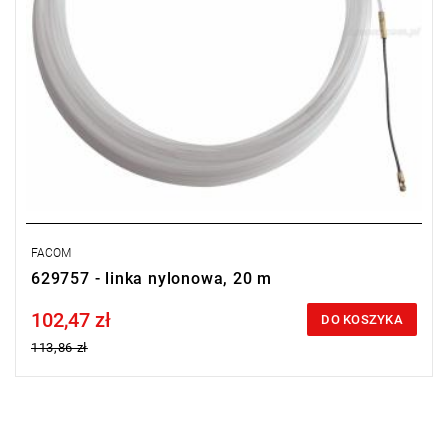
FACOM
629757 - linka nylonowa, 20 m
102,47 zł
Price tax included
DO KOSZYKA
113,86 zł