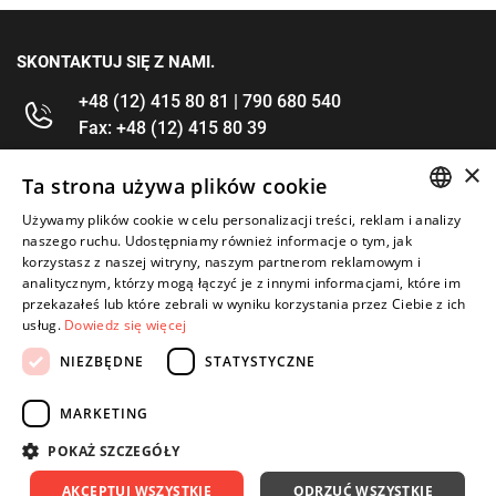
SKONTAKTUJ SIĘ Z NAMI.
+48 (12) 415 80 81 | 790 680 540
Fax: +48 (12) 415 80 39
×
kontakt@im-narzedzia.pl
Ta strona używa plików cookie
Używamy plików cookie w celu personalizacji treści, reklam i analizy
POLISH
INFORMACJE
naszego ruchu. Udostępniamy również informacje o tym, jak
korzystasz z naszej witryny, naszym partnerom reklamowym i
ENGLISH
analitycznym, którzy mogą łączyć je z innymi informacjami, które im
OFERTA
przekazałeś lub które zebrali w wyniku korzystania przez Ciebie z ich
usług.
Dowiedz się więcej
MOJE KONTO
NIEZBĘDNE
STATYSTYCZNE
OBSERWUJ NAS
MARKETING
POKAŻ SZCZEGÓŁY
AKCEPTUJ WSZYSTKIE
ODRZUĆ WSZYSTKIE