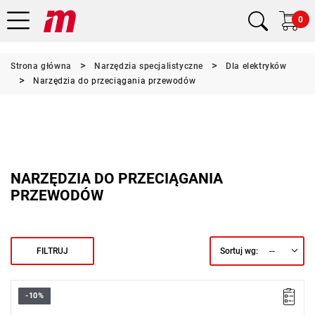
0
Strona główna
Narzędzia specjalistyczne
Dla elektryków
Narzędzia do przeciągania przewodów
NARZĘDZIA DO PRZECIĄGANIA
PRZEWODÓW
--
FILTRUJ
Sortuj wg:
-10%
L: 50 m
D: 6 mm