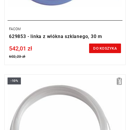
FACOM
629853 - linka z włókna szklanego, 30 m
542,01 zł
Price tax included
DO KOSZYKA
602,23 zł
-10%
L: 20 m
D: 4 mm
Typ gwarancji:
L