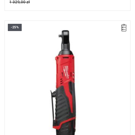
1 329,00 zł
-25%
• Napięcie: 12 V
• Prędkość bez obciążenia: 0-250 obr/min
• Maks. moment obrotowy: 40 Nm
• Uchwyt narzędzia: 1/4" kwadratowy
• Kształt głowicy: 20 mm
• Poziom ciśnienia akustycznego: 72 dB(A)
• Typ akumulatora: Li-ion
• Ilość akumulatorów: 1
• Pojemność akumulatora: 2.0 Ah
• Ładowarka w zestawie: 40 min
• Długość: 274 mm
• Obwód rękojeści: 45 mm
• Waga z akumulatorem: 0,9 kg