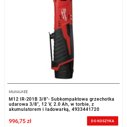
• Typ akumulatora: Li-ion
• Ilość akumulatorów: 1
• Pojemność akumulatora: 2.0 Ah
• Ładowarka w zestawie: 40 min
• Długość: 274 mm
• Obwód rękojeści: 45 mm
• Waga z akumulatorem: 0,9 kg
MILWAUKEE
M12 IR-201B 3/8"- Subkompaktowa grzechotka
udarowa 3/8", 12 V, 2.0 Ah, w torbie, z
akumulatorem i ładowarką, 4933441720
996,75 zł
Price tax included
DO KOSZYKA