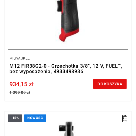
MILWAUKEE
M12 FIR38G2-0 - Grzechotka 3/8", 12 V, FUEL™,
bez wyposażenia, 4933498936
934,15 zł
Price tax included
DO KOSZYKA
1 099,00 zł
-15%
NOWOŚĆ