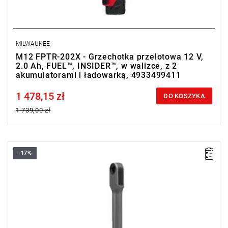
MILWAUKEE
M12 FPTR-202X - Grzechotka przelotowa 12 V,
2.0 Ah, FUEL™, INSIDER™, w walizce, z 2
akumulatorami i ładowarką, 4933499411
1 478,15 zł
Price tax included
DO KOSZYKA
1 739,00 zł
-17%
Grzechotka przelotowa od Milwaukee zapewnia odpowiednie
połączenie mocy i prędkości, będąc przy tym idealnym
narzędziem do pracy w miejscach o ograniczonej przestrzeni.