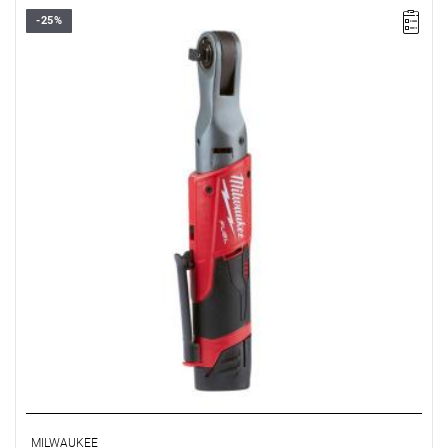
-25%
• Napięcie: 12 V
• Prędkość bez obciążenia: 0-200 obr/min
• Maks. moment obrotowy: 75 Nm
• Uchwyt narzędzia: 3/8" kwadratowy
• Typ akumulatora : Li-ion
• Ilość akumulatorów: 1
• Pojemność akumulatora: 2.0 Ah
• Ładowarka w zestawie: 40 min
• Waga z akumulatorem: 1,4 kg
MILWAUKEE