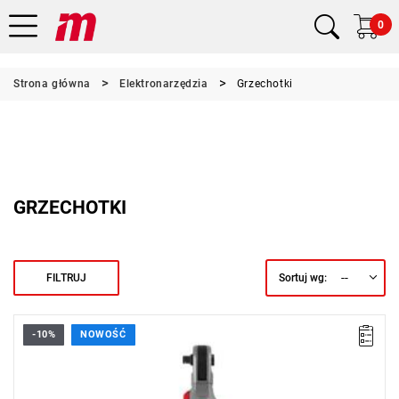
0
Strona główna
Elektronarzędzia
Grzechotki
GRZECHOTKI
--
FILTRUJ
Sortuj wg:
-10%
NOWOŚĆ
Kup produkt objęty promocją MILWAUKEE® Redemption Classic,
zarejestruj fakturę i odbierz dodatkowy akumulator za 2 zł.
Promocja wyłącznie dla podmiotów posiadających NIP.
Sprawdź szczegóły promocji
.