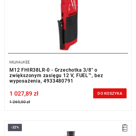
MILWAUKEE
M12 FHIR38LR-0 - Grzechotka 3/8" o
zwiększonym zasięgu 12 V, FUEL™, bez
wyposażenia, 4933480791
1 027,89 zł
Price tax included
DO KOSZYKA
1 269,00 zł
-22%
Ta grzechotka posiada większą szybkość i znacznie lepszą
wydajność pracy, dzięki maksymalnemu momentowi