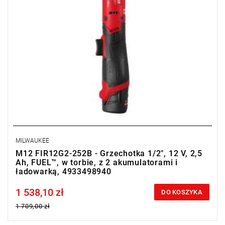
MILWAUKEE
M12 FIR12G2-252B - Grzechotka 1/2", 12 V, 2,5
Ah, FUEL™, w torbie, z 2 akumulatorami i
ładowarką, 4933498940
1 538,10 zł
Price tax included
DO KOSZYKA
1 709,00 zł