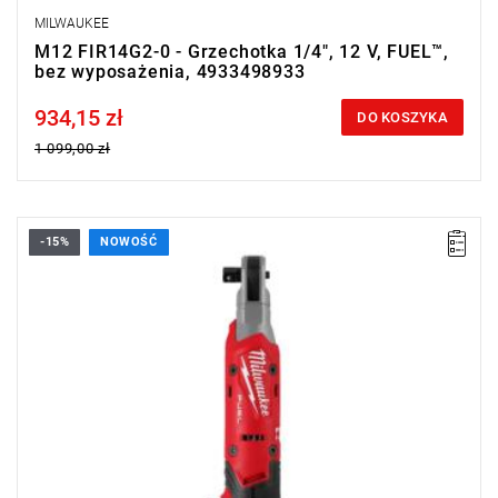
MILWAUKEE
M12 FIR14G2-0 - Grzechotka 1/4", 12 V, FUEL™,
bez wyposażenia, 4933498933
934,15 zł
Price tax included
DO KOSZYKA
1 099,00 zł
-15%
NOWOŚĆ