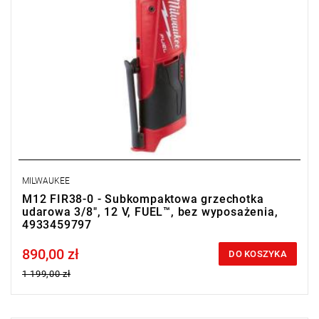
MILWAUKEE
M12 FIR38-0 - Subkompaktowa grzechotka
udarowa 3/8", 12 V, FUEL™, bez wyposażenia,
4933459797
890,00 zł
Price tax included
DO KOSZYKA
1 199,00 zł