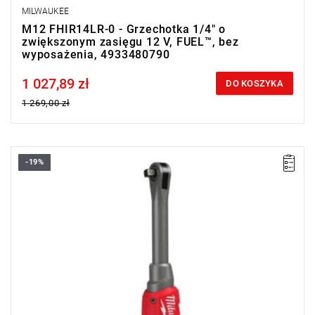
MILWAUKEE
M12 FHIR14LR-0 - Grzechotka 1/4" o
zwiększonym zasięgu 12 V, FUEL™, bez
wyposażenia, 4933480790
1 027,89 zł
Price tax included
DO KOSZYKA
1 269,00 zł
-19%