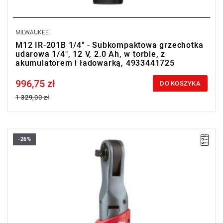
MILWAUKEE
M12 IR-201B 1/4" - Subkompaktowa grzechotka
udarowa 1/4", 12 V, 2.0 Ah, w torbie, z
akumulatorem i ładowarką, 4933441725
996,75 zł
Price tax included
DO KOSZYKA
1 329,00 zł
-26%
Wyprzedaż z magazynu. Pozostały 2 sztuki w promocji.
• Napięcie: 12 V
• Prędkość bez obciążenia: 0-200 obr/min
• Maks. moment obrotowy: 75 Nm
• Uchwyt narzędzia: 3/8" kwadratowy
• Typ akumulatora: Li-ion
• Ilość akumulatorów: 0
• Waga z akumulatorem: 1,4 kg