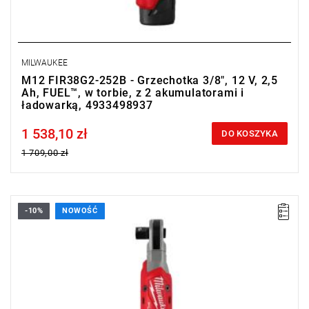
MILWAUKEE
M12 FIR38G2-252B - Grzechotka 3/8", 12 V, 2,5
Ah, FUEL™, w torbie, z 2 akumulatorami i
ładowarką, 4933498937
1 538,10 zł
Price tax included
DO KOSZYKA
1 709,00 zł
-10%
NOWOŚĆ
Kup produkt objęty promocją MILWAUKEE® Redemption Classic,
zarejestruj fakturę i odbierz dodatkowy akumulator za 2 zł.
Promocja wyłącznie dla podmiotów posiadających NIP.
Sprawdź szczegóły promocji
.