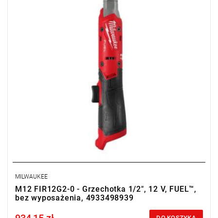
MILWAUKEE
M12 FIR12G2-0 - Grzechotka 1/2", 12 V, FUEL™,
bez wyposażenia, 4933498939
Price tax included
DO KOSZYKA