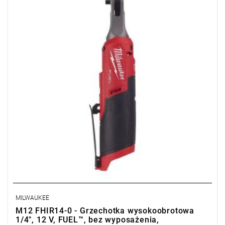
obrotowemu do 47 Nm i prędkości obrotowej 450 obr./min.
MILWAUKEE
M12 FHIR14-0 - Grzechotka wysokoobrotowa
1/4", 12 V, FUEL™, bez wyposażenia,