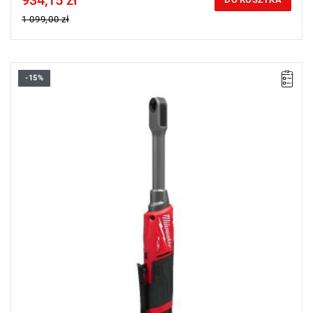
934,15 zł
1 099,00 zł
-15%
Grzechotka przelotowa od Milwaukee zapewnia odpowiednie
połączenie mocy i prędkości, będąc przy tym idealnym
narzędziem do pracy w miejscach o ograniczonej przestrzeni.
Kup produkt objęty promocją MILWAUKEE® Redemption Classic,
zarejestruj fakturę i odbierz dodatkowy akumulator za 2 zł.
Promocja wyłącznie dla podmiotów posiadających NIP.
Sprawdź szczegóły promocji
.