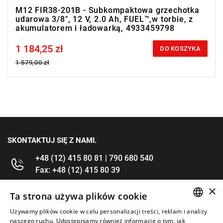
M12 FIR38-201B - Subkompaktowa grzechotka
udarowa 3/8", 12 V, 2.0 Ah, FUEL™,w torbie, z
akumulatorem i ładowarką, 4933459798
1 184,25 zł
Price tax included
DO KOSZYKA
1 579,00 zł
SKONTAKTUJ SIĘ Z NAMI.
+48 (12) 415 80 81 | 790 680 540
Fax: +48 (12) 415 80 39
×
kontakt@im-narzedzia.pl
Ta strona używa plików cookie
Używamy plików cookie w celu personalizacji treści, reklam i analizy
POLISH
INFORMACJE
naszego ruchu. Udostępniamy również informacje o tym, jak