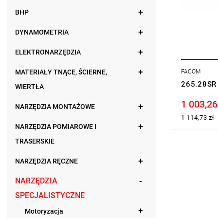
BHP
DYNAMOMETRIA
ELEKTRONARZĘDZIA
MATERIAŁY TNĄCE, ŚCIERNE,
FACOM
265.28SR 
WIERTŁA
1 003,26
Price tax in
NARZĘDZIA MONTAŻOWE
1 114,73 zł
NARZĘDZIA POMIAROWE I
TRASERSKIE
NARZĘDZIA RĘCZNE
NARZĘDZIA
SPECJALISTYCZNE
Motoryzacja