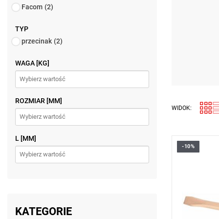
Facom
(2)
TYP
przecinak
(2)
WAGA [KG]
ROZMIAR [MM]
WIDOK:
L [MM]
-10%
Długość: 3
Waga: 0,9 k
Typ gwaran
produktu be
KATEGORIE