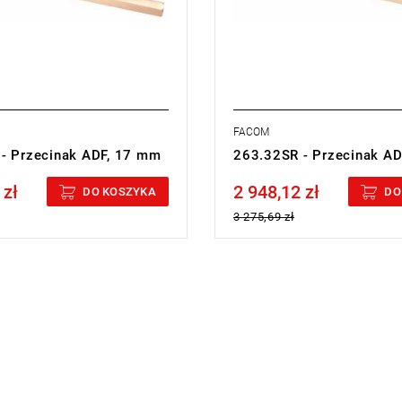
FACOM
- Przecinak ADF, 17 mm
263.32SR - Przecinak A
 zł
2 948,12 zł
cluded
Price tax included
DO KOSZYKA
DO
3 275,69 zł