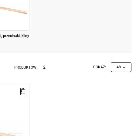
, przecinaki, kliny
2
POKAŻ:
48
PRODUKTÓW:
miana
sie)