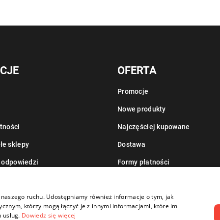
CJE
OFERTA
Promocje
Nowe produkty
tności
Najczęściej kupowane
łe sklepy
Dostawa
i odpowiedzi
Formy płatności
Informacje o leasingu
zy naszego ruchu. Udostępniamy również informacje o tym, jak
cznym, którzy mogą łączyć je z innymi informacjami, które im
h usług.
Dowiedz się więcej