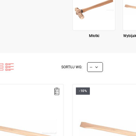
Młotki
Wybijaki
--
SORTUJ WG:
-10%
50 mm,
Długość: 300 mm,
g.
Waga: 2,9 kg.
cji:
E
(Bezpłatna wymiana
Typ gwarancji:
E
(Bezpłatna wy
z ograniczenia w czasie)
produktu bez ograniczenia w cza