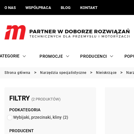
O NAS
WSPÓŁPRACA
BLOG
KONTAKT
ATEGORIE
PROMOCJE
PRODUCENCI
POP
Strona główna
Narzędzia specjalistyczne
Nieiskrzące
Narz
FILTRY
(2 PRODUKTÓW)
PODKATEGORIA
Wybijaki, przecinaki, kliny
(2)
PRODUCENT