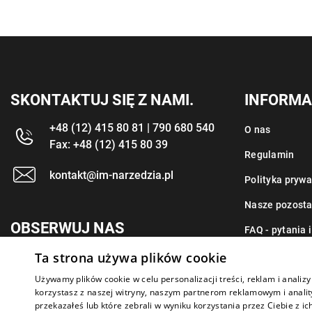
SKONTAKTUJ SIĘ Z NAMI.
INFORMA
+48 (12) 415 80 81 | 790 680 540
O nas
Fax: +48 (12) 415 80 39
Regulamin
kontakt@im-narzedzia.pl
Polityka prywa
Nasze pozosta
OBSERWUJ NAS
FAQ - pytania 
Ta strona używa plików cookie
Kontakt
Używamy plików cookie w celu personalizacji treści, reklam i anali
korzystasz z naszej witryny, naszym partnerom reklamowym i anality
przekazałeś lub które zebrali w wyniku korzystania przez Ciebie z ic