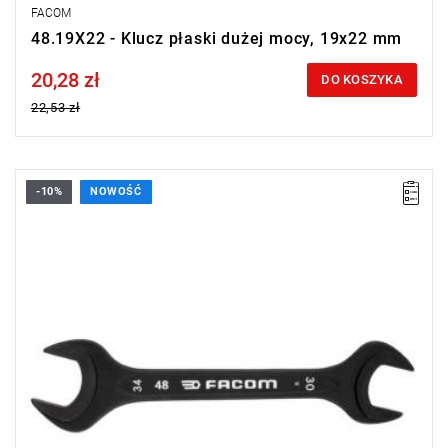
FACOM
48.19X22 - Klucz płaski dużej mocy, 19x22 mm
20,28 zł
Price tax included
DO KOSZYKA
22,53 zł
-10%
NOWOŚĆ