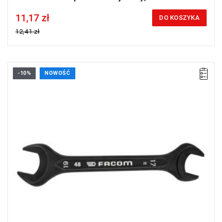
11,17 zł
Price tax included
DO KOSZYKA
12,41 zł
-10%
NOWOŚĆ