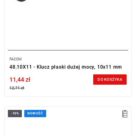
FACOM
48.10X11 - Klucz płaski dużej mocy, 10x11 mm
11,44 zł
Price tax included
DO KOSZYKA
12,71 zł
-10%
NOWOŚĆ