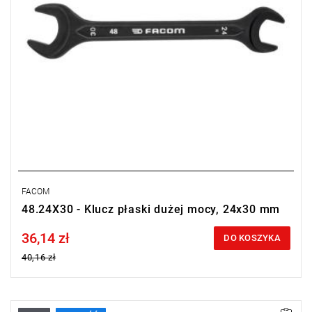
FACOM
48.24X30 - Klucz płaski dużej mocy, 24x30 mm
36,14 zł
Price tax included
DO KOSZYKA
40,16 zł