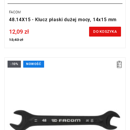
FACOM
48.14X15 - Klucz płaski dużej mocy, 14x15 mm
12,09 zł
Price tax included
DO KOSZYKA
13,43 zł
-10%
NOWOŚĆ