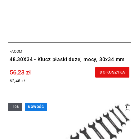
FACOM
48.30X34 - Klucz płaski dużej mocy, 30x34 mm
56,23 zł
Price tax included
DO KOSZYKA
62,48 zł
-10%
NOWOŚĆ