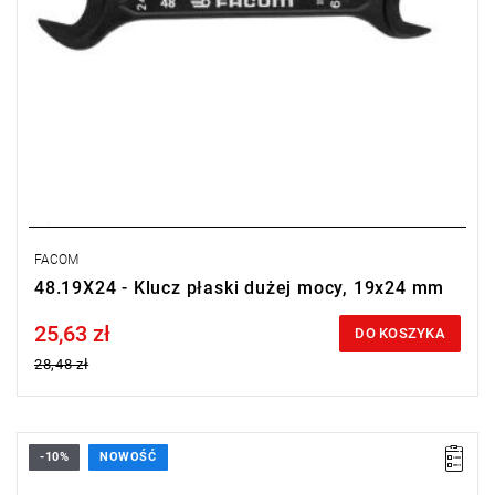
FACOM
48.19X24 - Klucz płaski dużej mocy, 19x24 mm
25,63 zł
Price tax included
DO KOSZYKA
28,48 zł
-10%
NOWOŚĆ
• Rozmiar: 38 mm
• Oczko 12-kątne