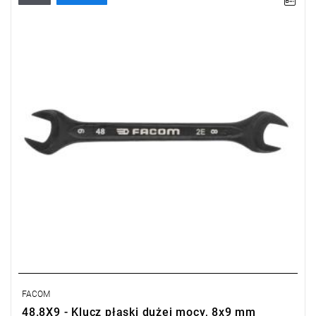
• Rozmiar: 8x9 mm
Typ gwarancji:
E
(Bezpłatna wymiana produktu bez ograniczenia
w czasie)
FACOM
48.8X9 - Klucz płaski dużej mocy, 8x9 mm