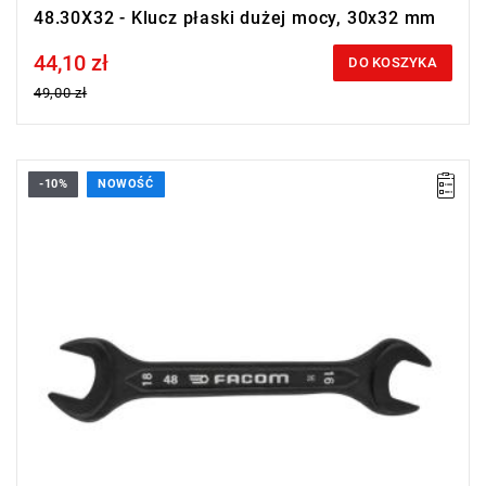
48.30X32 - Klucz płaski dużej mocy, 30x32 mm
44,10 zł
Price tax included
DO KOSZYKA
49,00 zł
-10%
NOWOŚĆ