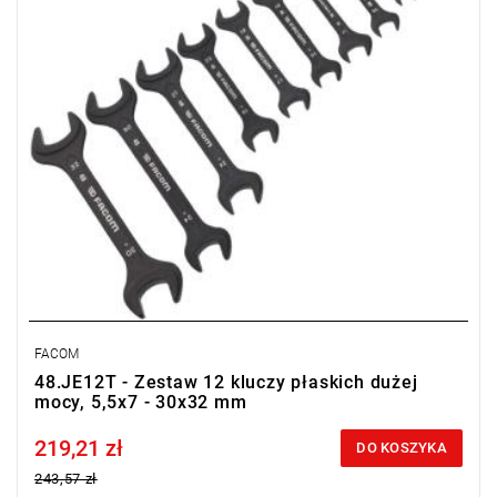
FACOM
48.JE12T - Zestaw 12 kluczy płaskich dużej
mocy, 5,5x7 - 30x32 mm
219,21 zł
Price tax included
DO KOSZYKA
243,57 zł