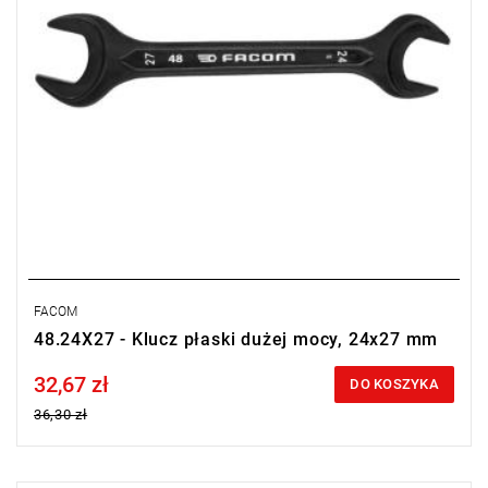
FACOM
48.24X27 - Klucz płaski dużej mocy, 24x27 mm
32,67 zł
Price tax included
DO KOSZYKA
36,30 zł