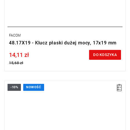
FACOM
48.17X19 - Klucz płaski dużej mocy, 17x19 mm
14,11 zł
Price tax included
DO KOSZYKA
15,68 zł
-10%
NOWOŚĆ