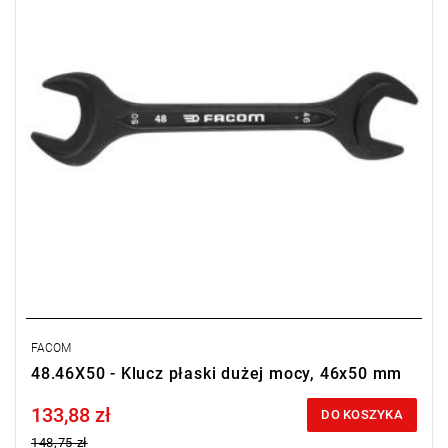
FACOM
48.46X50 - Klucz płaski dużej mocy, 46x50 mm
133,88 zł
Price tax included
DO KOSZYKA
148,75 zł