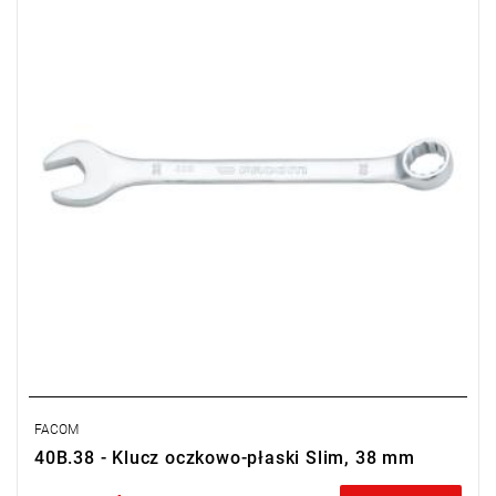
Typ gwarancji:
E
(Bezpłatna wymiana produktu bez ograniczenia
w czasie)
FACOM
40B.38 - Klucz oczkowo-płaski Slim, 38 mm