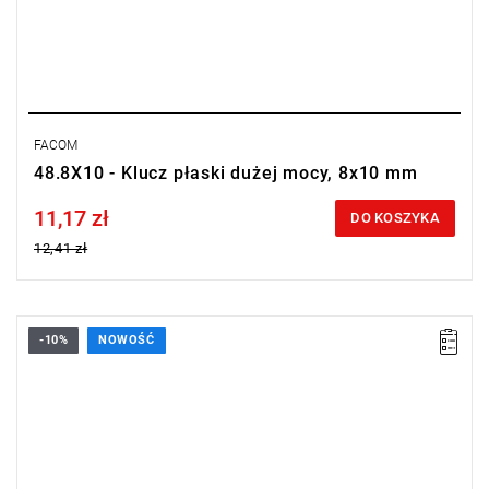
FACOM
48.8X10 - Klucz płaski dużej mocy, 8x10 mm
11,17 zł
Price tax included
DO KOSZYKA
12,41 zł
-10%
NOWOŚĆ