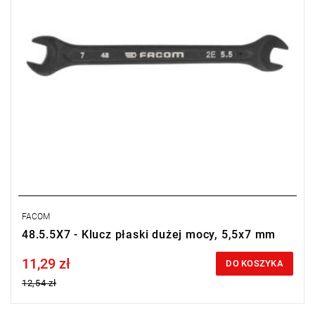
FACOM
48.5.5X7 - Klucz płaski dużej mocy, 5,5x7 mm
11,29 zł
Price tax included
DO KOSZYKA
12,54 zł