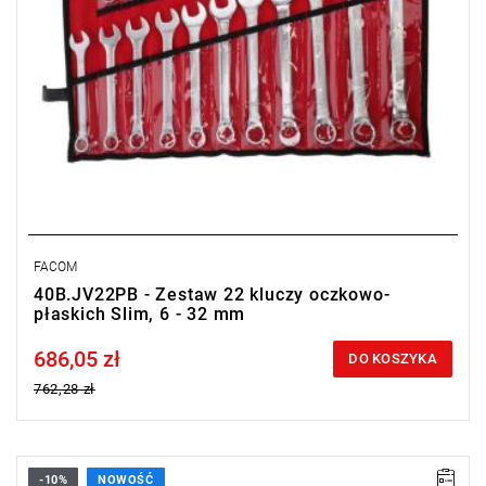
FACOM
40B.JV22PB - Zestaw 22 kluczy oczkowo-
płaskich Slim, 6 - 32 mm
686,05 zł
Price tax included
DO KOSZYKA
762,28 zł
-10%
NOWOŚĆ