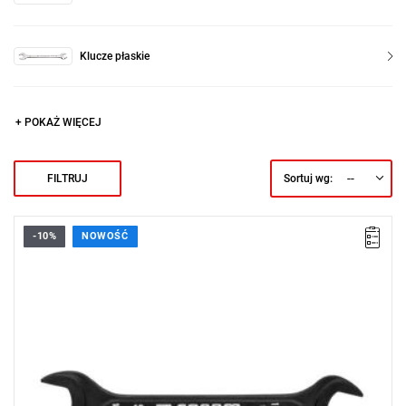
Klucze płaskie
+ POKAŻ WIĘCEJ
--
FILTRUJ
Sortuj wg:
-10%
NOWOŚĆ