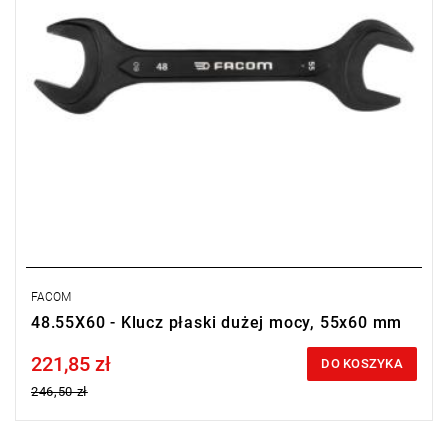
FACOM
48.55X60 - Klucz płaski dużej mocy, 55x60 mm
221,85 zł
Price tax included
DO KOSZYKA
246,50 zł