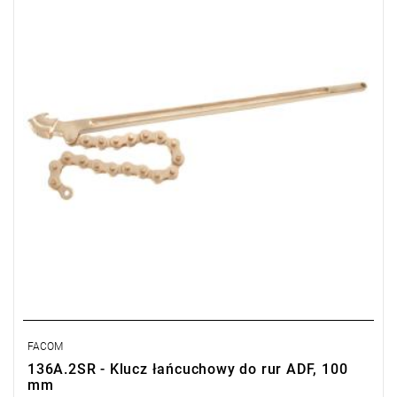
Typ gwarancji:
E
(Bezpłatna wymiana produktu bez ograniczenia
w czasie)
FACOM
136A.2SR - Klucz łańcuchowy do rur ADF, 100
mm