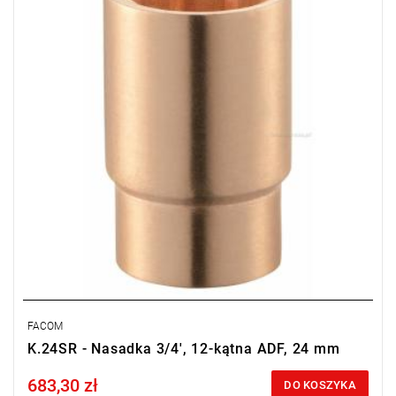
w czasie)
FACOM
K.24SR - Nasadka 3/4', 12-kątna ADF, 24 mm
683,30 zł
Price tax included
DO KOSZYKA