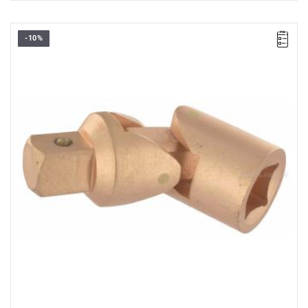
-10%
Długość: 110 mm,
Waga: 0,5 kg.
Typ gwarancji:
E
(Bezpłatna wymiana produktu bez ograniczenia
w czasie)