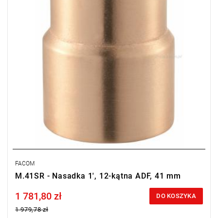
FACOM
M.41SR - Nasadka 1', 12-kątna ADF, 41 mm
1 781,80 zł
Price tax included
DO KOSZYKA
1 979,78 zł