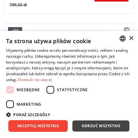
759,22 zł
-10%
Długość: 55 mm,
×
Waga: 0,312 kg.
Ta strona używa plików cookie
Typ gwarancji:
E
(Bezpłatna wymiana produktu bez ograniczenia
w czasie)
Używamy plików cookie w celu personalizacji treści, reklam i analizy
POLISH
naszego ruchu. Udostępniamy również informacje o tym, jak
korzystasz z naszej witryny, naszym partnerom reklamowym i
ENGLISH
analitycznym, którzy mogą łączyć je z innymi informacjami, które im
przekazałeś lub które zebrali w wyniku korzystania przez Ciebie z ich
usług.
Dowiedz się więcej
NIEZBĘDNE
STATYSTYCZNE
MARKETING
POKAŻ SZCZEGÓŁY
AKCEPTUJ WSZYSTKIE
ODRZUĆ WSZYSTKIE