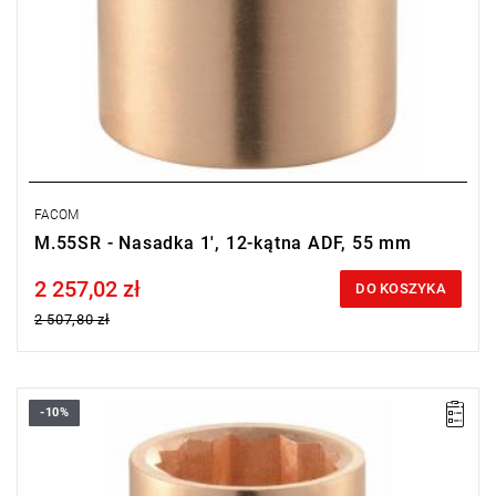
FACOM
M.55SR - Nasadka 1', 12-kątna ADF, 55 mm
2 257,02 zł
Price tax included
DO KOSZYKA
2 507,80 zł
-10%
Długość: 50 mm,
Waga: 0,246 kg.
Typ gwarancji:
E
(Bezpłatna wymiana produktu bez ograniczenia
w czasie)