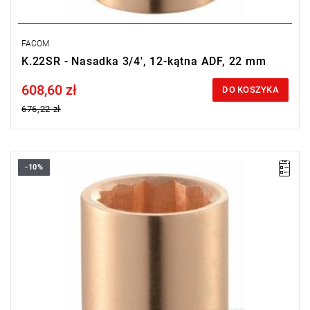
FACOM
K.22SR - Nasadka 3/4', 12-kątna ADF, 22 mm
608,60 zł
Price tax included
DO KOSZYKA
676,22 zł
-10%
Długość: 55 mm,
Waga: 0,306 kg.
Typ gwarancji:
E
(Bezpłatna wymiana produktu bez ograniczenia
w czasie)