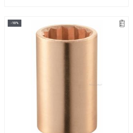
-10%
Długość: 50 mm,
Waga: 0,31 kg.
Typ gwarancji:
E
(Bezpłatna wymiana produktu bez ograniczenia
w czasie)