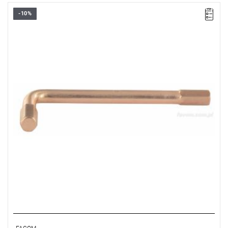
-10%
Długość: 168 mm,
Waga: 0,37 kg.
Typ gwarancji:
E
(Bezpłatna wymiana produktu bez ograniczenia
w czasie)