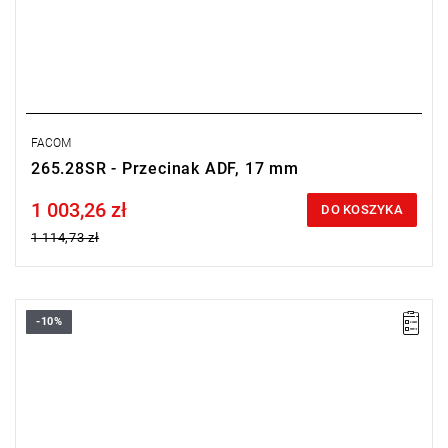
FACOM
265.28SR - Przecinak ADF, 17 mm
1 003,26 zł
Price tax included
DO KOSZYKA
1 114,73 zł
-10%
Długość: 177 mm,
Waga: 0,49 kg.
Typ gwarancji:
E
(Bezpłatna wymiana produktu bez ograniczenia
w czasie)