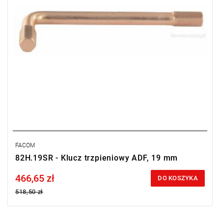
FACOM
82H.19SR - Klucz trzpieniowy ADF, 19 mm
466,65 zł
Price tax included
DO KOSZYKA
518,50 zł