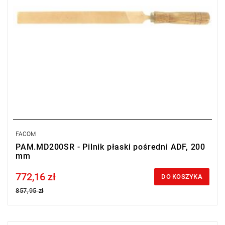
FACOM
PAM.MD200SR - Pilnik płaski pośredni ADF, 200
mm
772,16 zł
Price tax included
DO KOSZYKA
857,95 zł