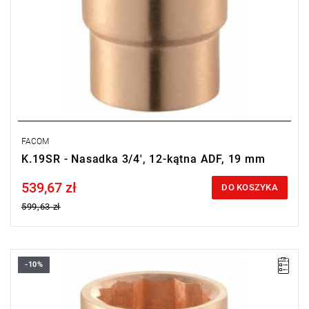
FACOM
K.19SR - Nasadka 3/4', 12-kątna ADF, 19 mm
539,67 zł
Price tax included
DO KOSZYKA
599,63 zł
-10%
Długość: 55 mm,
Waga: 0,268 kg.
Typ gwarancji:
E
(Bezpłatna wymiana produktu bez ograniczenia
w czasie)