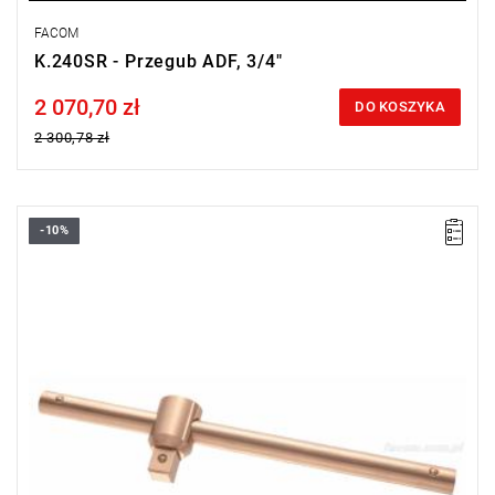
FACOM
K.240SR - Przegub ADF, 3/4"
2 070,70 zł
Price tax included
DO KOSZYKA
2 300,78 zł
-10%
Długość: 400 mm,
Waga: 1,335 kg.
Typ gwarancji:
E
(Bezpłatna wymiana produktu bez ograniczenia
w czasie)