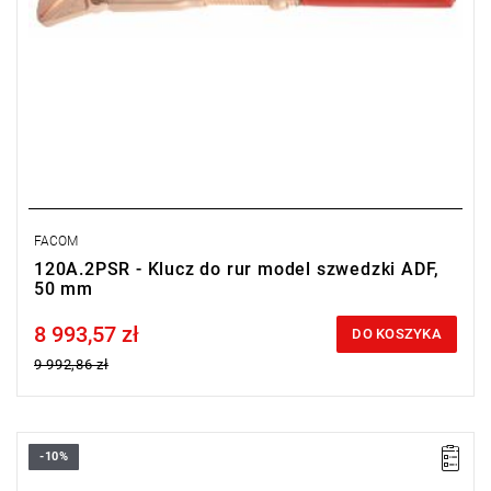
FACOM
120A.2PSR - Klucz do rur model szwedzki ADF,
50 mm
8 993,57 zł
Price tax included
DO KOSZYKA
9 992,86 zł
-10%
Długość: 600 mm,
Waga: 2,1 kg.