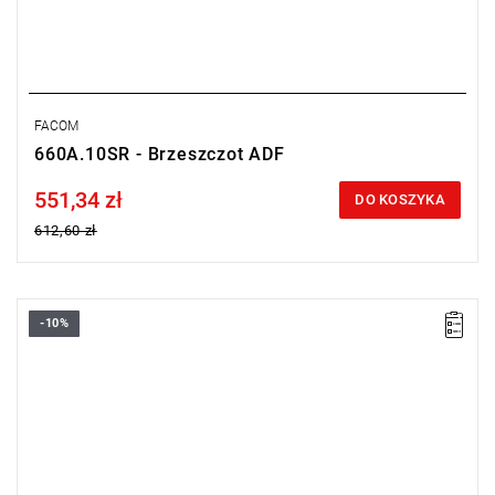
FACOM
660A.10SR - Brzeszczot ADF
551,34 zł
Price tax included
DO KOSZYKA
612,60 zł
-10%
Długość: 200 mm,
Waga: 0,16 kg.
Typ gwarancji:
L