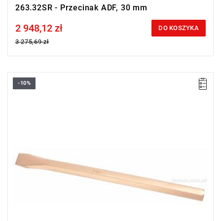
263.32SR - Przecinak ADF, 30 mm
2 948,12 zł
Price tax included
DO KOSZYKA
3 275,69 zł
-10%
Długość: 350 mm,
Waga: 0,9 kg.
Typ gwarancji:
E
(Bezpłatna wymiana produktu bez ograniczenia
w czasie)