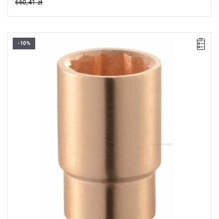
660,41 zł
-10%
Długość: 55 mm,
Waga: 0,268 kg.
Typ gwarancji:
E
(Bezpłatna wymiana produktu bez ograniczenia
w czasie)