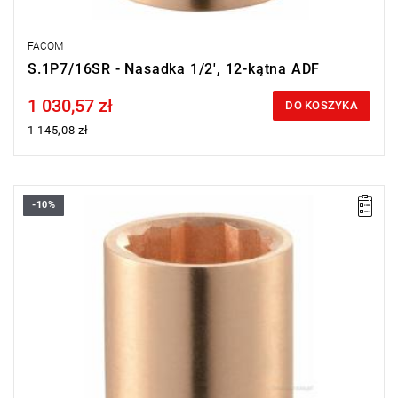
FACOM
S.1P7/16SR - Nasadka 1/2', 12-kątna ADF
1 030,57 zł
Price tax included
DO KOSZYKA
1 145,08 zł
-10%
Długość: 50 mm,
Waga: 0,246 kg.
Typ gwarancji:
E
(Bezpłatna wymiana produktu bez ograniczenia
w czasie)