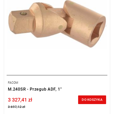
FACOM
M.240SR - Przegub ADF, 1"
3 327,41 zł
Price tax included
DO KOSZYKA
3 697,12 zł