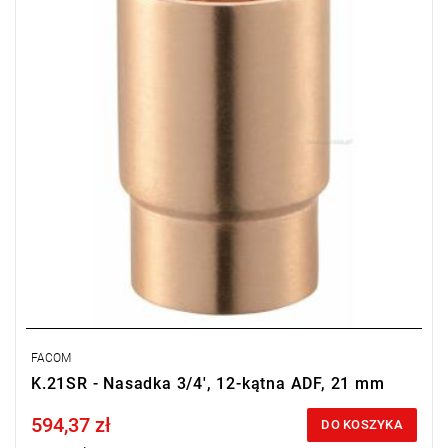
FACOM
K.21SR - Nasadka 3/4', 12-kątna ADF, 21 mm
594,37 zł
Price tax included
DO KOSZYKA