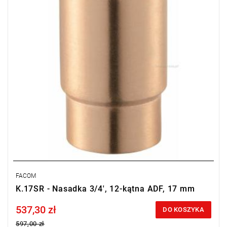
FACOM
K.17SR - Nasadka 3/4', 12-kątna ADF, 17 mm
537,30 zł
Price tax included
DO KOSZYKA
597,00 zł