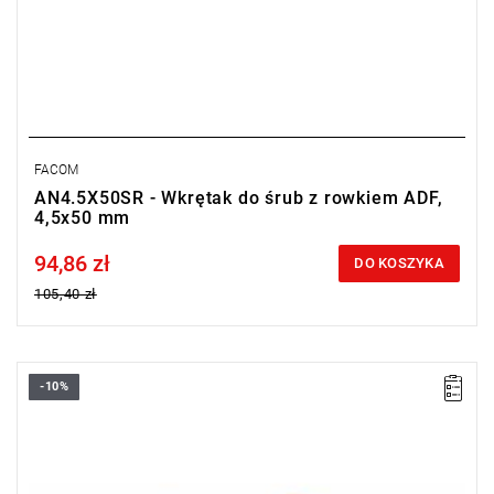
FACOM
AN4.5X50SR - Wkrętak do śrub z rowkiem ADF,
4,5x50 mm
94,86 zł
Price tax included
DO KOSZYKA
105,40 zł
-10%
Długość: 133 mm,
Waga: 1 kg.
Typ gwarancji:
E
(Bezpłatna wymiana produktu bez ograniczenia
w czasie)