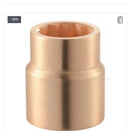
-10%
Długość: 75 mm,
Waga: 0,785 kg.
Typ gwarancji:
E
(Bezpłatna wymiana produktu bez ograniczenia
w czasie)