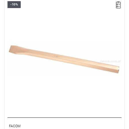
-10%
Długość: 300 mm,
Waga: 2,9 kg.
Typ gwarancji:
E
(Bezpłatna wymiana produktu bez ograniczenia
w czasie)
FACOM