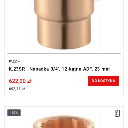
FACOM
K.23SR - Nasadka 3/4', 12-kątna ADF, 23 mm
622,90 zł
Price tax included
DO KOSZYKA
692,11 zł
-10%
Długość: 55 mm,
Waga: 0,307 kg.
Typ gwarancji:
E
(Bezpłatna wymiana produktu bez ograniczenia