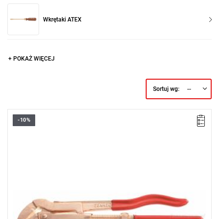
Wkrętaki ATEX
+ POKAŻ WIĘCEJ
--
Sortuj wg:
-10%
Długość: 535 mm,
Waga: 1,8 kg.
Typ gwarancji:
L