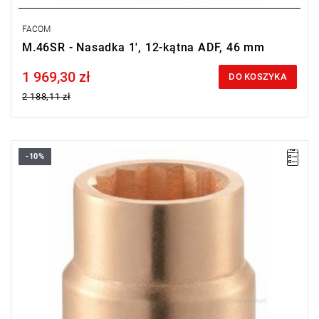
FACOM
M.46SR - Nasadka 1', 12-kątna ADF, 46 mm
1 969,30 zł
Price tax included
DO KOSZYKA
2 188,11 zł
-10%
Długość: 80 mm,
Waga: 1,09 kg.
Typ gwarancji:
E
(Bezpłatna wymiana produktu bez ograniczenia
w czasie)