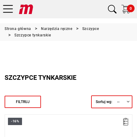
0
Strona główna
Narzędzia ręczne
Szczypce
Szczypce tynkarskie
SZCZYPCE TYNKARSKIE
--
FILTRUJ
Sortuj wg:
-16%
• Długość: 300 mm
• Wykonanie: chromowane z polerowaną główką