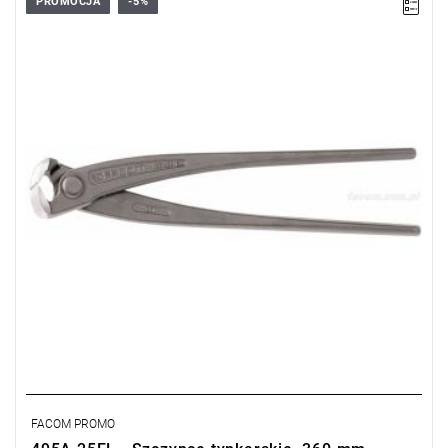
PROMOCJA
-5%
Długość: 250 mm,
Waga: 0,39 kg,
Szczypce: tynkarskie.
Typ gwarancji:
E
(Bezpłatna wymiana produktu bez ograniczenia
w czasie)
FACOM PROMO