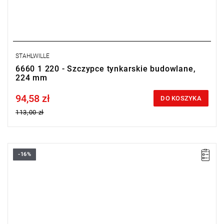
STAHLWILLE
6660 1 220 - Szczypce tynkarskie budowlane,
224 mm
94,58 zł
Price tax included
DO KOSZYKA
113,00 zł
-16%