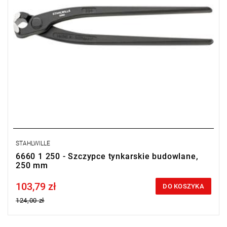
STAHLWILLE
6660 1 250 - Szczypce tynkarskie budowlane,
250 mm
103,79 zł
Price tax included
DO KOSZYKA
124,00 zł