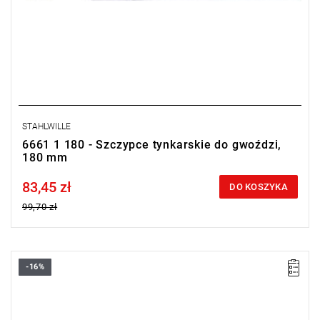
STAHLWILLE
6661 1 180 - Szczypce tynkarskie do gwoździ,
180 mm
83,45 zł
Price tax included
DO KOSZYKA
99,70 zł
-16%