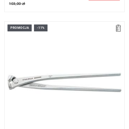
103,00 zł
PROMOCJA
-11%