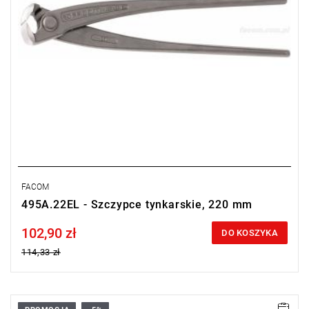
FACOM
495A.22EL - Szczypce tynkarskie, 220 mm
102,90 zł
Price tax included
DO KOSZYKA
114,33 zł