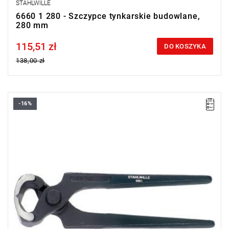
STAHLWILLE
6660 1 280 - Szczypce tynkarskie budowlane,
280 mm
115,51 zł
Price tax included
DO KOSZYKA
138,00 zł
-16%