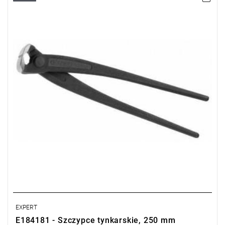
• Waga: 0,425 kg
• Ramię sztywne półokrągłe ułatwiające manipulację.
• Ostrza hartowane „HF” zapewniające trwałość i lepszą
sprawność cięcia.
• Maksymalny zakres cięcia: 4,5 mm dla drutu miękkiego i drutu
twardego 160 kg/mm².
• Powierzchnia czerniona, główka polerowana.
• ISO 9242
EXPERT
E184181 - Szczypce tynkarskie, 250 mm