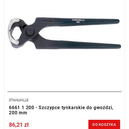
STAHLWILLE
6661 1 200 - Szczypce tynkarskie do gwoździ,
200 mm
86,21 zł
Price tax included
DO KOSZYKA