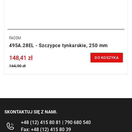
FACOM
495A.28EL - Szczypce tynkarskie, 250 mm
148,41 zł
Price tax included
DO KOSZYKA
164,90 zł
SKONTAKTUJ SIĘ Z NAMI.
+48 (12) 415 80 81 | 790 680 540
Fax: +48 (12) 415 80 39