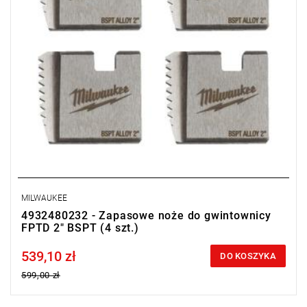
MILWAUKEE
4932480232 - Zapasowe noże do gwintownicy
FPTD 2" BSPT (4 szt.)
539,10 zł
Price tax included
DO KOSZYKA
599,00 zł