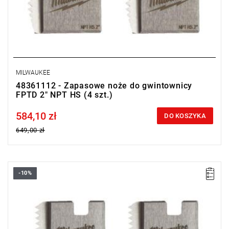
MILWAUKEE
48361112 - Zapasowe noże do gwintownicy
FPTD 2" NPT HS (4 szt.)
584,10 zł
Price tax included
DO KOSZYKA
649,00 zł
-10%
Noże zapasowe do gwintownicy charakteryzują się wysoką
wydajnością i trwałością, co gwarantuje długotrwałą i skuteczną
pracę.