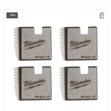
-10%
Noże zapasowe do gwintownicy charakteryzują się wysoką
wydajnością i trwałością, co gwarantuje długotrwałą i skuteczną
pracę.