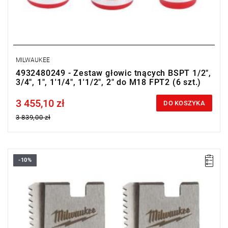
MILWAUKEE
4932480249 - Zestaw głowic tnących BSPT 1/2",
3/4", 1", 1'1/4", 1'1/2", 2" do M18 FPT2 (6 szt.)
3 455,10 zł
Price tax included
DO KOSZYKA
3 839,00 zł
-10%
Noże zapasowe do gwintownicy charakteryzują się wysoką
wydajnością i trwałością, co gwarantuje długotrwałą i skuteczną
pracę.