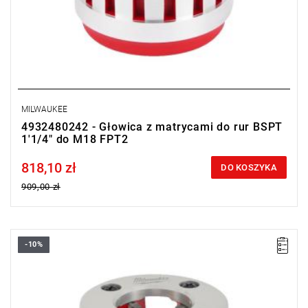
MILWAUKEE
4932480242 - Głowica z matrycami do rur BSPT
1'1/4" do M18 FPT2
818,10 zł
Price tax included
DO KOSZYKA
909,00 zł
-10%
Głowice tnące do gwintownicy są bardzo wytrzymałe, dzięki
czemu zapewniają niezawodną pracę nawet w ciężkich
warunkach.