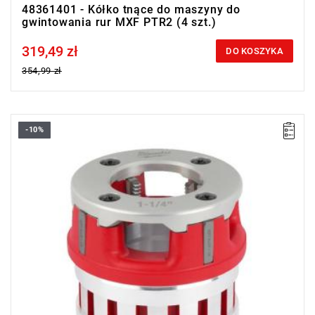
48361401 - Kółko tnące do maszyny do
gwintowania rur MXF PTR2 (4 szt.)
319,49 zł
Price tax included
DO KOSZYKA
354,99 zł
-10%
Głowice tnące do gwintownicy są bardzo wytrzymałe, dzięki
czemu zapewniają niezawodną pracę nawet w ciężkich
warunkach.