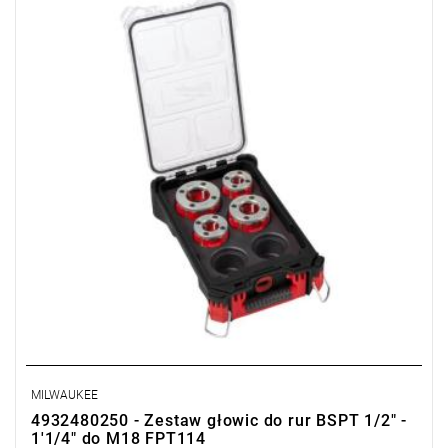
• Głowice tnące zawsze zawierają zestaw matryc BSPT.
MILWAUKEE
4932480250 - Zestaw głowic do rur BSPT 1/2" -
1'1/4" do M18 FPT114