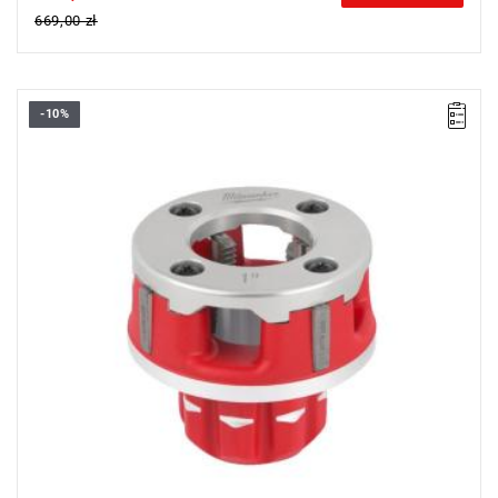
669,00 zł
-10%
• Do 50% lżejsze niż konkurencyjne głowice tnące.
• Głowice tnące zawsze zawierają zestaw matryc BSPT.