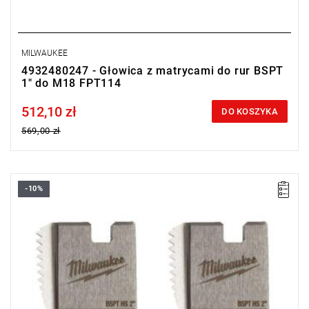
MILWAUKEE
4932480247 - Głowica z matrycami do rur BSPT
1" do M18 FPT114
512,10 zł
Price tax included
DO KOSZYKA
569,00 zł
-10%
Noże zapasowe do gwintownicy charakteryzują się wysoką
wydajnością i trwałością, co gwarantuje długotrwałą i skuteczną
pracę.