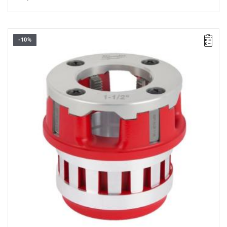
-10%
Głowice tnące do gwintownicy są bardzo wytrzymałe, dzięki
czemu zapewniają niezawodną pracę nawet w ciężkich
warunkach.