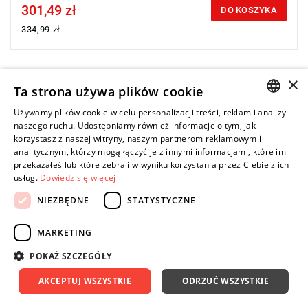
301,49 zł
Price tax included
DO KOSZYKA
334,99 zł
×
-10%
Ta strona używa plików cookie
Noże zapasowe do gwintownicy charakteryzują się wysoką
wydajnością i trwałością, co gwarantuje długotrwałą i skuteczną
Używamy plików cookie w celu personalizacji treści, reklam i analizy
pracę.
POLISH
naszego ruchu. Udostępniamy również informacje o tym, jak
korzystasz z naszej witryny, naszym partnerom reklamowym i
ENGLISH
analitycznym, którzy mogą łączyć je z innymi informacjami, które im
przekazałeś lub które zebrali w wyniku korzystania przez Ciebie z ich
usług.
Dowiedz się więcej
NIEZBĘDNE
STATYSTYCZNE
MARKETING
POKAŻ SZCZEGÓŁY
AKCEPTUJ WSZYSTKIE
ODRZUĆ WSZYSTKIE