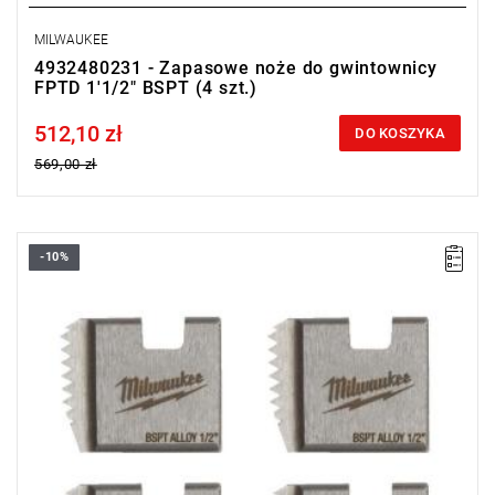
MILWAUKEE
4932480231 - Zapasowe noże do gwintownicy
FPTD 1'1/2" BSPT (4 szt.)
512,10 zł
Price tax included
DO KOSZYKA
569,00 zł
-10%
Noże zapasowe do gwintownicy charakteryzują się wysoką
wydajnością i trwałością, co gwarantuje długotrwałą i skuteczną
pracę.