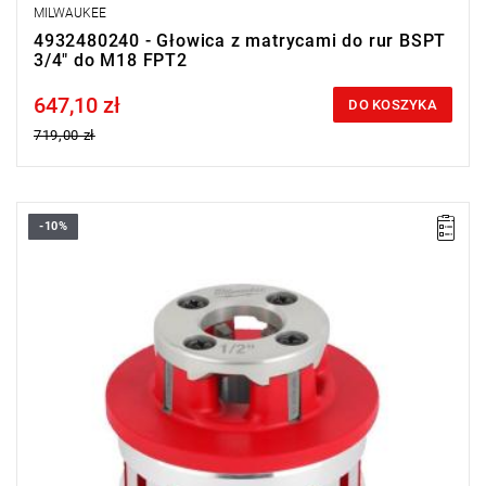
MILWAUKEE
4932480240 - Głowica z matrycami do rur BSPT
3/4" do M18 FPT2
647,10 zł
Price tax included
DO KOSZYKA
719,00 zł
-10%
Głowice tnące do gwintownicy są bardzo wytrzymałe, dzięki
czemu zapewniają niezawodną pracę nawet w ciężkich
warunkach.