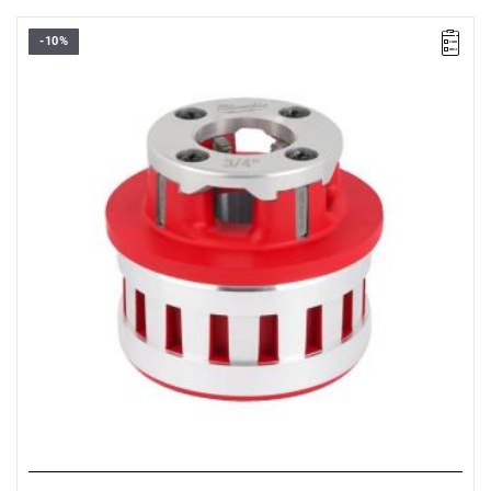
-10%
Głowice tnące do gwintownicy są bardzo wytrzymałe, dzięki
czemu zapewniają niezawodną pracę nawet w ciężkich
warunkach.