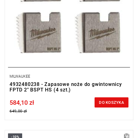
MILWAUKEE
4932480238 - Zapasowe noże do gwintownicy
FPTD 2" BSPT HS (4 szt.)
584,10 zł
Price tax included
DO KOSZYKA
649,00 zł
-10%