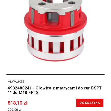
MILWAUKEE
4932480241 - Głowica z matrycami do rur BSPT
1" do M18 FPT2
818,10 zł
Price tax included
DO KOSZYKA
909,00 zł