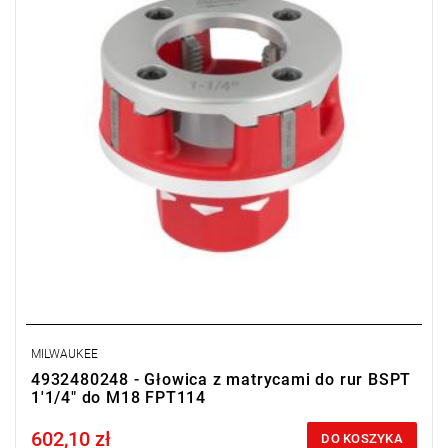
MILWAUKEE
4932480248 - Głowica z matrycami do rur BSPT
1'1/4" do M18 FPT114
602,10 zł
Price tax included
DO KOSZYKA