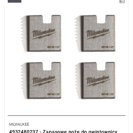
Noże zapasowe do gwintownicy charakteryzują się wysoką
wydajnością i trwałością, co gwarantuje długotrwałą i skuteczną
pracę.
MILWAUKEE
4932480237 - Zapasowe noże do gwintownicy