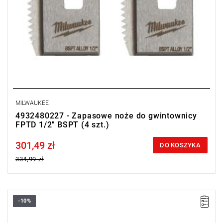
MILWAUKEE
4932480227 - Zapasowe noże do gwintownicy
FPTD 1/2" BSPT (4 szt.)
301,49 zł
Price tax included
DO KOSZYKA
334,99 zł
-10%
Noże zapasowe do gwintownicy charakteryzują się wysoką
wydajnością i trwałością, co gwarantuje długotrwałą i skuteczną
pracę.