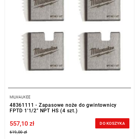
MILWAUKEE
48361111 - Zapasowe noże do gwintownicy
FPTD 1'1/2" NPT HS (4 szt.)
557,10 zł
Price tax included
DO KOSZYKA
619,00 zł