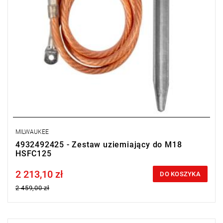
MILWAUKEE
4932492425 - Zestaw uziemiający do M18
HSFC125
2 213,10 zł
Price tax included
DO KOSZYKA
2 459,00 zł