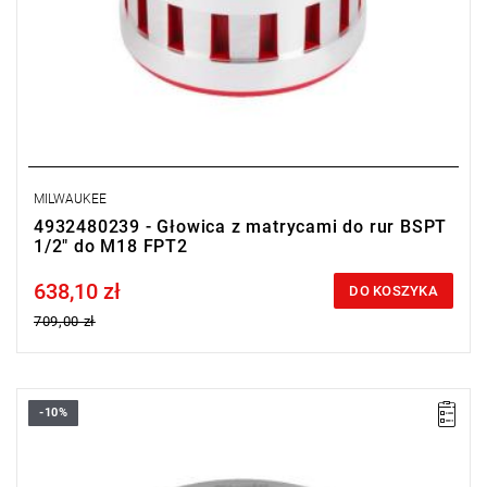
MILWAUKEE
4932480239 - Głowica z matrycami do rur BSPT
1/2" do M18 FPT2
638,10 zł
Price tax included
DO KOSZYKA
709,00 zł
-10%
• Do 50% lżejsze niż konkurencyjne głowice tnące.
• Głowice tnące zawsze zawierają zestaw matryc BSPT.