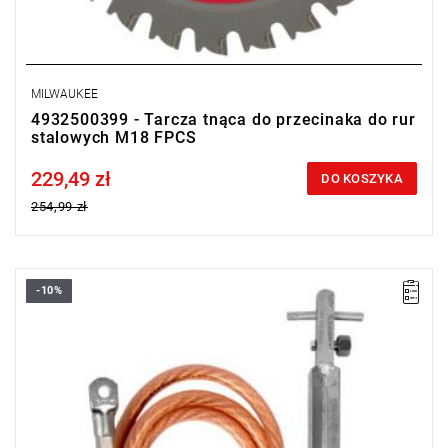
MILWAUKEE
4932500399 - Tarcza tnąca do przecinaka do rur
stalowych M18 FPCS
229,49 zł
Price tax included
DO KOSZYKA
254,99 zł
-10%