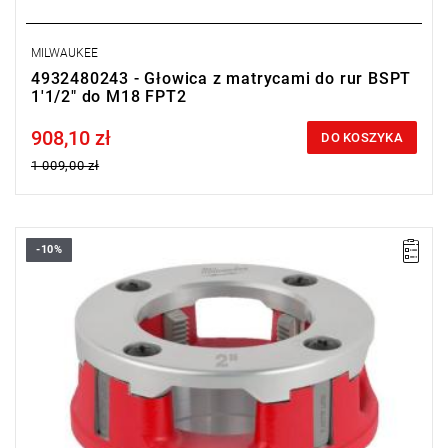
MILWAUKEE
4932480243 - Głowica z matrycami do rur BSPT
1'1/2" do M18 FPT2
908,10 zł
Price tax included
DO KOSZYKA
1 009,00 zł
-10%
Głowice tnące do gwintownicy są bardzo wytrzymałe, dzięki
czemu zapewniają niezawodną pracę nawet w ciężkich
warunkach.