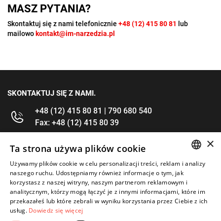
MASZ PYTANIA?
Skontaktuj się z nami telefonicznie
+48 (12) 415 80 81
lub
mailowo
kontakt@im-narzedzia.pl
SKONTAKTUJ SIĘ Z NAMI.
+48 (12) 415 80 81 | 790 680 540
Fax: +48 (12) 415 80 39
×
kontakt@im-narzedzia.pl
Ta strona używa plików cookie
Używamy plików cookie w celu personalizacji treści, reklam i analizy
POLISH
INFORMACJE
naszego ruchu. Udostępniamy również informacje o tym, jak
korzystasz z naszej witryny, naszym partnerom reklamowym i
ENGLISH
analitycznym, którzy mogą łączyć je z innymi informacjami, które im
OFERTA
przekazałeś lub które zebrali w wyniku korzystania przez Ciebie z ich
usług.
Dowiedz się więcej
MOJE KONTO