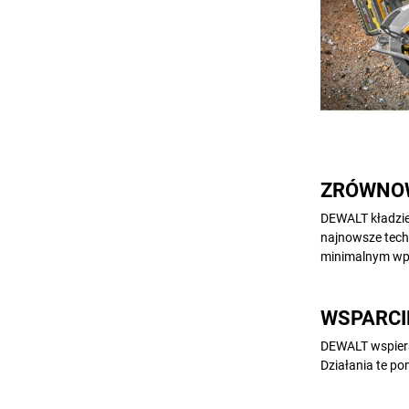
ZRÓWNOW
DEWALT kładzie
najnowsze tech
minimalnym wpł
WSPARCI
DEWALT wspiera
Działania te po