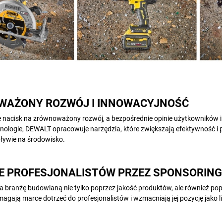
AŻONY ROZWÓJ I INNOWACYJNOŚĆ
 nacisk na zrównoważony rozwój, a bezpośrednie opinie użytkowników i
nologie, DEWALT opracowuje narzędzia, które zwiększają efektywność i
ywie na środowisko.
E PROFESJONALISTÓW PRZEZ SPONSORING
 branżę budowlaną nie tylko poprzez jakość produktów, ale również po
magają marce dotrzeć do profesjonalistów i wzmacniają jej pozycję jako li