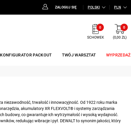
ZALOGUJ SIĘ
POLSKI
PLN
0
0
SCHOWEK
(0,00 ZŁ)
KONFIGURATOR PACKOUT
TWÓJ WARSZTAT
WYPRZEDAŻ
 za niezawodność, trwałość i innowacyjność. Od 1922 roku marka
ronarzędzia, akumulatory XR FLEXVOLT® i systemy zarządzania
ch budowy, co gwarantuje ich wytrzymałość i wysoką wydajność.
ków, redukując wibracje i pył. DEWALT to synonim jakości, który