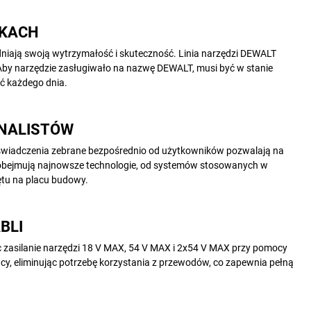
NKACH
iają swoją wytrzymałość i skuteczność. Linia narzędzi DEWALT
Aby narzędzie zasługiwało na nazwę DEWALT, musi być w stanie
ć każdego dnia.
NALISTÓW
świadczenia zebrane bezpośrednio od użytkowników pozwalają na
T obejmują najnowsze technologie, od systemów stosowanych w
ętu na placu budowy.
BLI
c zasilanie narzędzi 18 V MAX, 54 V MAX i 2x54 V MAX przy pomocy
cy, eliminując potrzebę korzystania z przewodów, co zapewnia pełną