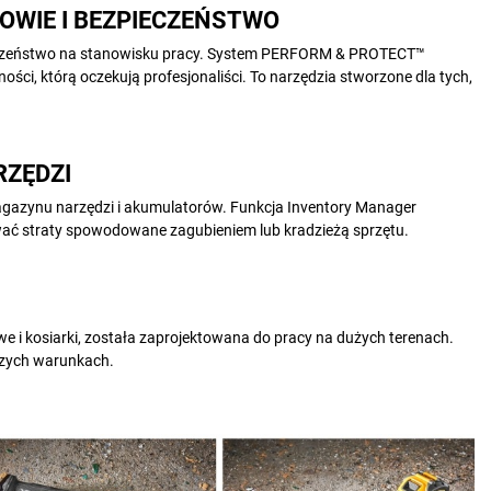
OWIE I BEZPIECZEŃSTWO
ieczeństwo na stanowisku pracy. System PERFORM & PROTECT™
ści, którą oczekują profesjonaliści. To narzędzia stworzone dla tych,
RZĘDZI
agazynu narzędzi i akumulatorów. Funkcja Inventory Manager
ać straty spowodowane zagubieniem lub kradzieżą sprzętu.
 i kosiarki, została zaprojektowana do pracy na dużych terenach.
jszych warunkach.