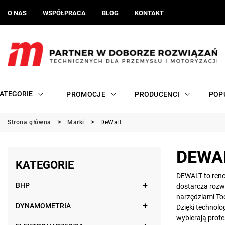
O NAS
WSPÓŁPRACA
BLOG
KONTAKT
ATEGORIE
PROMOCJE
PRODUCENCI
POP
Strona główna
Marki
DeWalt
DEWA
KATEGORIE
DEWALT to reno
BHP
dostarcza rozw
narzędziami To
DYNAMOMETRIA
Dzięki technol
wybierają profe