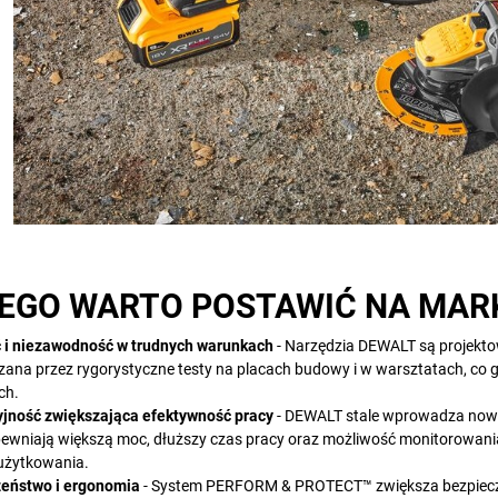
EGO WARTO POSTAWIĆ NA MAR
 i niezawodność w trudnych warunkach
- Narzędzia DEWALT są projektow
zana przez rygorystyczne testy na placach budowy i w warsztatach, co
ch.
jność zwiększająca efektywność pracy
- DEWALT stale wprowadza nowoc
pewniają większą moc, dłuższy czas pracy oraz możliwość monitorowania
użytkowania.
eństwo i ergonomia
- System PERFORM & PROTECT™ zwiększa bezpieczeń