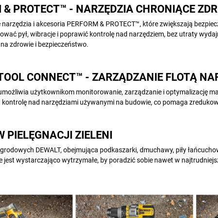
 & PROTECT™ - NARZĘDZIA CHRONIĄCE ZDR
 narzędzia i akcesoria PERFORM & PROTECT™, które zwiększają bezp
ać pył, wibracje i poprawić kontrolę nad narzędziem, bez utraty wydajno
 na zdrowie i bezpieczeństwo.
TOOL CONNECT™ - ZARZĄDZANIE FLOTĄ NA
umożliwia użytkownikom monitorowanie, zarządzanie i optymalizację m
 kontrolę nad narzędziami używanymi na budowie, co pomaga zredukow
 PIELĘGNACJI ZIELENI
 ogrodowych DEWALT, obejmująca podkaszarki, dmuchawy, piły łańcuchowe
e jest wystarczająco wytrzymałe, by poradzić sobie nawet w najtrudnie