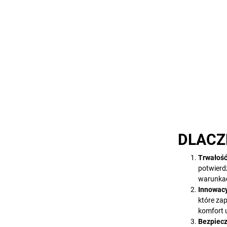
DLACZ
Trwałość
potwierd
warunka
Innowacy
które za
komfort 
Bezpiecz