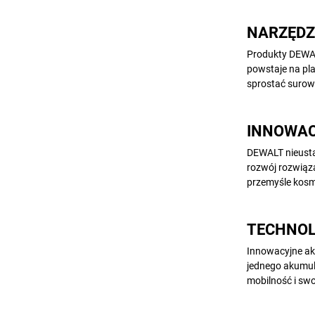
NARZĘDZ
Produkty DEWAL
powstaje na pl
sprostać surow
INNOWAC
DEWALT nieusta
rozwój rozwiąz
przemyśle kosm
TECHNOLO
Innowacyjne ak
jednego akumula
mobilność i swo