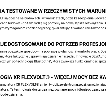
IA TESTOWANE W RZECZYWISTYCH WARU
T są obecne na budowach i w warsztatach, gdzie każdego dnia udowadn
acach budowy – to tam rodzą się pomysły na nowe, lepsze rozwiązania. 
ym wymaganiom codziennej pracy, gwarantując trwałość i niezawodnoś
JE DOSTOSOWANE DO POTRZEB PROFESJO
nnie poszukuje sposobów na poprawę wydajności i komfortu pracy. Do
ań, które faktycznie usprawniają działanie narzędzi. Innowacje DEWAL
icznym po technologię Bluetooth®, która zwiększa funkcjonalność sprz
GIA XR FLEXVOLT® - WIĘCEJ MOCY BEZ KA
umulatory XR FLEXVOLT® zmieniły oblicze elektronarzędzi, umożliwiają
tora. Ta technologia dostarcza niezrównanej mocy i długiego czasu pra
bodę działania.