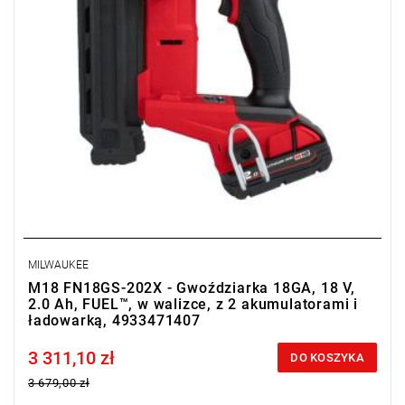
MILWAUKEE
M18 FN18GS-202X - Gwoździarka 18GA, 18 V,
2.0 Ah, FUEL™, w walizce, z 2 akumulatorami i
ładowarką, 4933471407
3 311,10 zł
Price tax included
DO KOSZYKA
3 679,00 zł