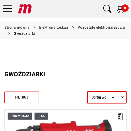
0
Strona główna
Elektronarzędzia
Pozostałe elektronarzędzia
Gwoździarki
GWOŹDZIARKI
--
FILTRUJ
Sortuj wg:
PROMOCJA
-16%
Kup produkt objęty promocją MILWAUKEE® Redemption Classic,
zarejestruj fakturę i odbierz dodatkowy akumulator za 2 zł.
Promocja wyłącznie dla podmiotów posiadających NIP.