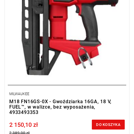
MILWAUKEE
M18 FN16GS-0X - Gwoździarka 16GA, 18 V,
FUEL™, w walizce, bez wyposażenia,
4933493353
2 150,10 zł
Price tax included
DO KOSZYKA
2 389,00 zł