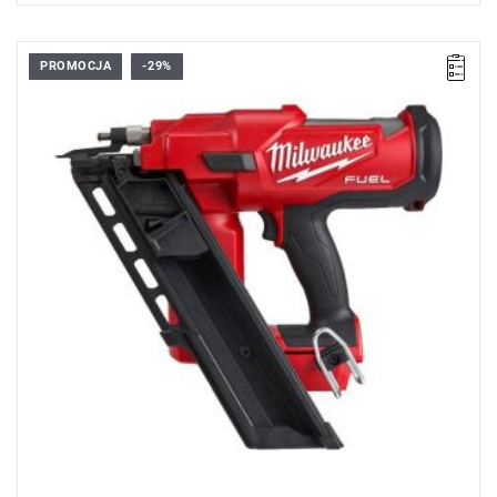
PROMOCJA
-29%
• Napięcie: 18 V
• Kąt magazynka: 30/34°
• Pojemność magazynka: 57
• Rozmiar gwoździa: 2,9/3,32 mm
• Min./Maks. długość gwoździa: 50/90 mm
• Typ akumulatora: Li-ion
• Ilość akumulatorów: 0
• Waga z akumulatorem: 5,1 kg