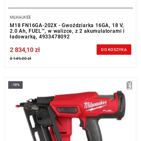
MILWAUKEE
M18 FN16GA-202X - Gwoździarka 16GA, 18 V,
2.0 Ah, FUEL™, w walizce, z 2 akumulatorami i
ładowarką, 4933478092
2 834,10 zł
Price tax included
DO KOSZYKA
3 149,00 zł
-10%
Ta gwoździarka posiada najlepszą w swojej klasie moc, która
pozwala na seryjne wbijanie sztyftów na określoną głębokość.