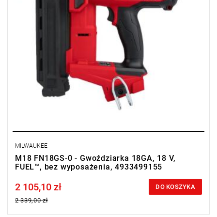
MILWAUKEE
M18 FN18GS-0 - Gwoździarka 18GA, 18 V,
FUEL™, bez wyposażenia, 4933499155
2 105,10 zł
Price tax included
DO KOSZYKA
2 339,00 zł