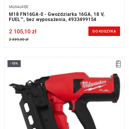
MILWAUKEE
M18 FN16GA-0 - Gwoździarka 16GA, 18 V,
FUEL™, bez wyposażenia, 4933499154
2 105,10 zł
Price tax included
DO KOSZYKA
2 339,00 zł
-10%