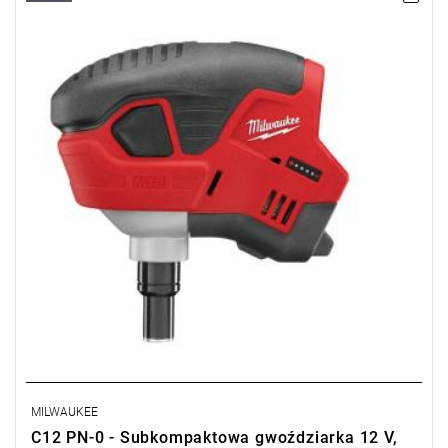
•
Maks. częstotliwość udaru:
2700 ud./min
• Pojemność magazynka: 100
•
Maks. rozmiar gwoździ
: 90 mm
• Poziom natężenia hałasu i ciśnienia akustycznego: 81 / 70
dB(A)
• Typ akumulatora: Li-ion
• Ilość akumulatorów: 0
• Waga z akumulatorem: 1,6 kg
MILWAUKEE
C12 PN-0 - Subkompaktowa gwoździarka 12 V,