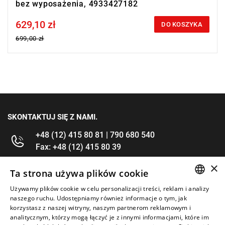
bez wyposażenia, 4933427182
629,10 zł
Price tax included
DO KOSZYKA
699,00 zł
SKONTAKTUJ SIĘ Z NAMI.
+48 (12) 415 80 81 | 790 680 540
Fax: +48 (12) 415 80 39
×
kontakt@im-narzedzia.pl
Ta strona używa plików cookie
Używamy plików cookie w celu personalizacji treści, reklam i analizy
POLISH
INFORMACJE
naszego ruchu. Udostępniamy również informacje o tym, jak
korzystasz z naszej witryny, naszym partnerom reklamowym i
ENGLISH
analitycznym, którzy mogą łączyć je z innymi informacjami, które im
OFERTA