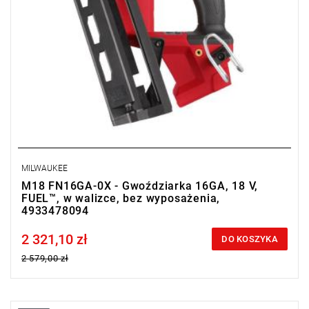
MILWAUKEE
M18 FN16GA-0X - Gwoździarka 16GA, 18 V,
FUEL™, w walizce, bez wyposażenia,
4933478094
2 321,10 zł
Price tax included
DO KOSZYKA
2 579,00 zł