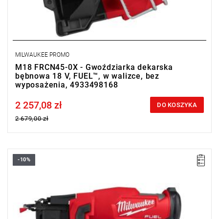
MILWAUKEE PROMO
M18 FRCN45-0X - Gwoździarka dekarska
bębnowa 18 V, FUEL™, w walizce, bez
wyposażenia, 4933498168
2 257,08 zł
Price tax included
DO KOSZYKA
2 679,00 zł
-10%