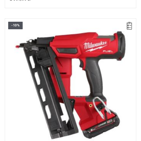
-10%
Ta gwoździarka posiada najlepszą w swojej klasie moc, która
pozwala na seryjne wbijanie sztyftów na określoną głębokość.
Kup produkt objęty promocją MILWAUKEE® Redemption Classic,
zarejestruj fakturę i odbierz dodatkowy akumulator za 2 zł.
Promocja wyłącznie dla podmiotów posiadających NIP.
Sprawdź szczegóły promocji
.