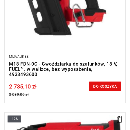
MILWAUKEE
M18 FDN-0C - Gwoździarka do szalunków, 18 V,
FUEL™, w walizce, bez wyposażenia,
4933493600
2 735,10 zł
Price tax included
DO KOSZYKA
3 039,00 zł
-10%
Kup produkt objęty promocją MILWAUKEE® Redemption Classic,
zarejestruj fakturę i odbierz dodatkowy akumulator za 2 zł.