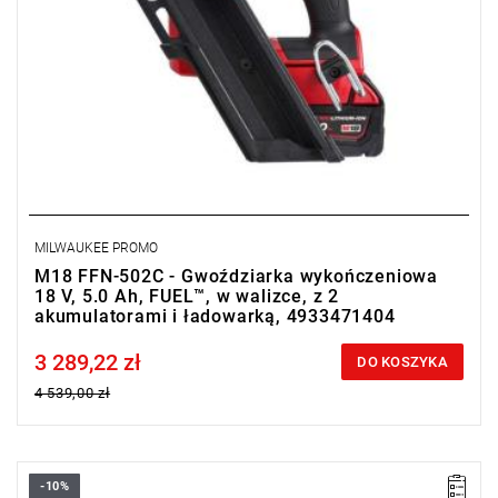
zarejestruj fakturę i odbierz dodatkowy akumulator za 2 zł.
Promocja wyłącznie dla podmiotów posiadających NIP.
Sprawdź szczegóły promocji
.
MILWAUKEE PROMO
M18 FFN-502C - Gwoździarka wykończeniowa
18 V, 5.0 Ah, FUEL™, w walizce, z 2
akumulatorami i ładowarką, 4933471404
3 289,22 zł
Price tax included
DO KOSZYKA
4 539,00 zł
-10%
• Napięcie: 12 V