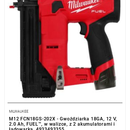
Promocja wyłącznie dla podmiotów posiadających NIP.
Sprawdź szczegóły promocji
.
MILWAUKEE
M12 FCN18GS-202X - Gwoździarka 18GA, 12 V,
2.0 Ah, FUEL™, w walizce, z 2 akumulatorami i
ładowarką, 4933493355