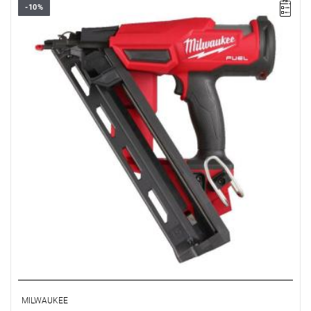
-10%
Ta gwoździarka posiada najlepszą w swojej klasie moc, która
pozwala na seryjne wbijanie sztyftów na określoną głębokość.
MILWAUKEE