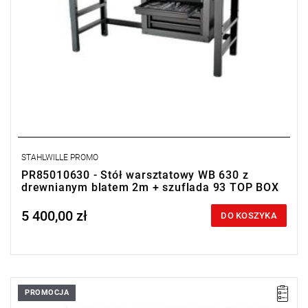
STAHLWILLE PROMO
PR85010630 - Stół warsztatowy WB 630 z
drewnianym blatem 2m + szuflada 93 TOP BOX
5 400,00 zł
Price tax included
DO KOSZYKA
PROMOCJA
• Wymiary całkowite (dł. x gł.): 2000 x 725 mm