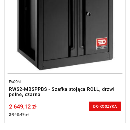
FACOM
RWS2-MBSPPBS - Szafka stojąca ROLL, drzwi
pełne, czarna
2 649,12 zł
Price tax included
DO KOSZYKA
2 943,47 zł