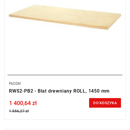
FACOM
RWS2-PB2 - Blat drewniany ROLL, 1450 mm
1 400,64 zł
Price tax included
DO KOSZYKA
1 556,27 zł