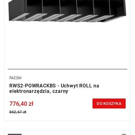
FACOM
RWS2-POWRACKBS - Uchwyt ROLL na
elektronarzędzia, czarny
776,40 zł
Price tax included
DO KOSZYKA
862,67 zł