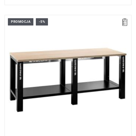
PROMOCJA
-5%
• Wymiary całkowite (dł. x gł. x wys.): 2000 x 700 x 860 mm
• Waga: 65 kg
• Łatwy i szybki montaż
Typ gwarancji:
D5
(Naprawa lub bezpłatna wymiana w zakresie
wadliwych części w ciągu 5 lat od zakupu)