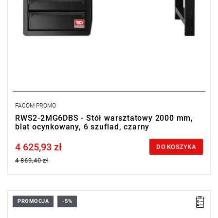
FACOM PROMO
RWS2-2MG6DBS - Stół warsztatowy 2000 mm,
blat ocynkowany, 6 szuflad, czarny
4 625,93 zł
Price tax included
DO KOSZYKA
4 869,40 zł
PROMOCJA
-5%