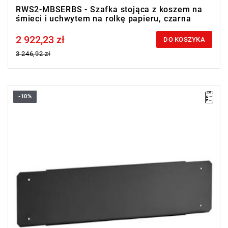
RWS2-MBSERBS - Szafka stojąca z koszem na
śmieci i uchwytem na rolkę papieru, czarna
2 922,23 zł
Price tax included
DO KOSZYKA
3 246,92 zł
-10%