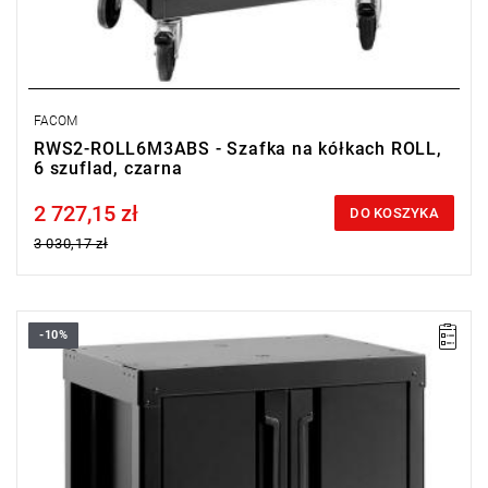
FACOM
RWS2-ROLL6M3ABS - Szafka na kółkach ROLL,
6 szuflad, czarna
2 727,15 zł
Price tax included
DO KOSZYKA
3 030,17 zł
-10%