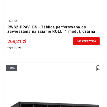
FACOM
RWS2-PPAV1BS - Tablica perforowana do
zawieszania na ścianie ROLL, 1 moduł, czarna
269,21 zł
Price tax included
DO KOSZYKA
299,12 zł
-10%