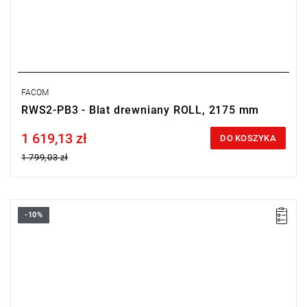
FACOM
RWS2-PB3 - Blat drewniany ROLL, 2175 mm
1 619,13 zł
Price tax included
DO KOSZYKA
1 799,03 zł
-10%