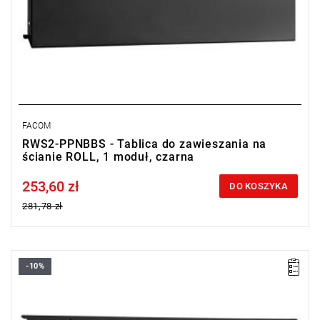
FACOM
RWS2-PPNBBS - Tablica do zawieszania na
ścianie ROLL, 1 moduł, czarna
253,60 zł
Price tax included
DO KOSZYKA
281,78 zł
-10%