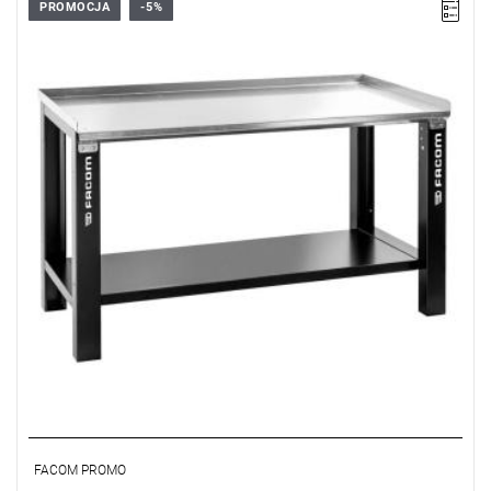
PROMOCJA
-5%
• Wymiary całkowite (dł. x gł. x wys.): 1500 x 700 x 860 mm
• Waga: 60 kg
• Łatwy i szybki montaż
Typ gwarancji:
D5
(Naprawa lub bezpłatna wymiana w zakresie
wadliwych części w ciągu 5 lat od zakupu)
FACOM PROMO