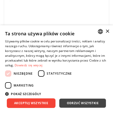
×
Ta strona używa plików cookie
Używamy plików cookie w celu personalizacji treści, reklam i analizy
FACOM
POLISH
naszego ruchu. Udostępniamy również informacje o tym, jak
RWS2-FRONTBS - Cokół przedni ROLL, czarny
korzystasz z naszej witryny, naszym partnerom reklamowym i
ENGLISH
analitycznym, którzy mogą łączyć je z innymi informacjami, które im
107,29 zł
Price tax included
DO KOSZYKA
przekazałeś lub które zebrali w wyniku korzystania przez Ciebie z ich
usług.
Dowiedz się więcej
119,21 zł
NIEZBĘDNE
STATYSTYCZNE
MARKETING
-10%
POKAŻ SZCZEGÓŁY
AKCEPTUJ WSZYSTKIE
ODRZUĆ WSZYSTKIE