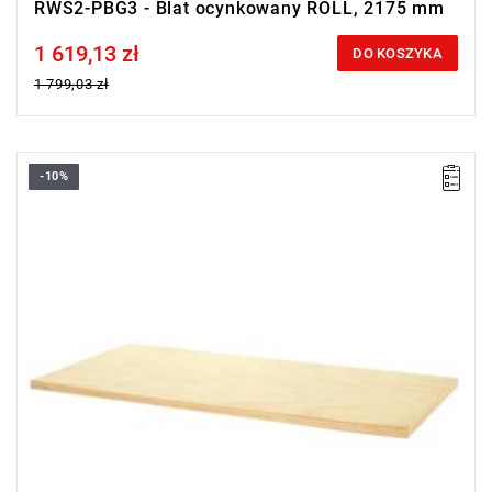
RWS2-PBG3 - Blat ocynkowany ROLL, 2175 mm
1 619,13 zł
Price tax included
DO KOSZYKA
1 799,03 zł
-10%