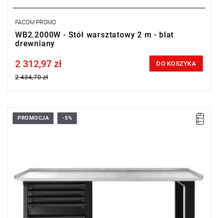
FACOM PROMO
WB2.2000W - Stół warsztatowy 2 m - blat
drewniany
2 312,97 zł
Price tax included
DO KOSZYKA
2 434,70 zł
PROMOCJA
-5%