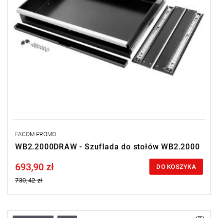
FACOM PROMO
WB2.2000DRAW - Szuflada do stołów WB2.2000
693,90 zł
Price tax included
DO KOSZYKA
730,42 zł