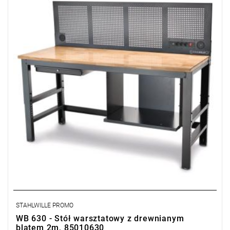
• Wysokość z panelem tylnym: 1281 - 1586 mm
• Wysokość bez panelu tylnego: 773 - 1078 mm
• Kolor antracytowy, RAL 7016; kolor czarny, RAL 9005
• Waga: 102,5 kg
• Możliwość wyposażenia w moduły STAHLWILLE TCS
• Konstrukcja gotowa do montażu
Zamów teraz i zgarnij leżak, ręcznik, koc lub piłkę GRATIS!
STAHLWILLE PROMO
WB 630 - Stół warsztatowy z drewnianym
blatem 2m, 85010630