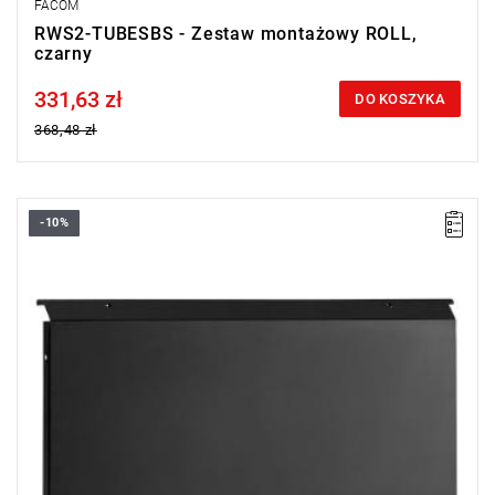
FACOM
RWS2-TUBESBS - Zestaw montażowy ROLL,
czarny
331,63 zł
Price tax included
DO KOSZYKA
368,48 zł
-10%