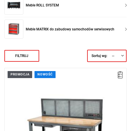
Meble ROLL SYSTEM
Meble MATRIX do zabudowy samochodów serwisowych
--
FILTRUJ
Sortuj wg:
PROMOCJA
NOWOŚĆ
• Zestaw zawiera: stół warsztatowy WB 630, szuflada 93 TOP
BOX
• Wymiary całkowite (dł. x gł.): 2000 x 725 mm
• Wysokość z panelem tylnym: 1281 - 1586 mm
• Wysokość bez panelu tylnego: 773 - 1078 mm
• Waga stołu: 102,5 kg
• Możliwość wyposażenia w moduły STAHLWILLE TCS
• Konstrukcja gotowa do montażu
Zamów teraz i zgarnij leżak, ręcznik, koc lub piłkę GRATIS!