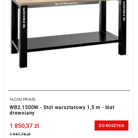
FACOM PROMO
WB2.1500W - Stół warsztatowy 1,5 m - blat
drewniany
1 850,37 zł
Price tax included
DO KOSZYKA
1 947,76 zł