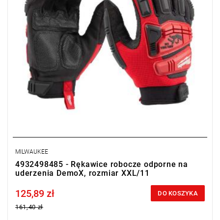
MILWAUKEE
4932498485 - Rękawice robocze odporne na
uderzenia DemoX, rozmiar XXL/11
125,89 zł
Price tax included
DO KOSZYKA
161,40 zł