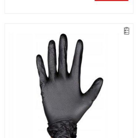
Wyprzedaż z magazynu. Pozostało 100 sztuk w promocji.
• Ilość w opakowaniu: 90 sztuk
• Rozmiar: XL
• Grubość: 7 mil
• Materiał: NBR
• Kolor: Czarny
• Tekstura: Diament
• Normy: GBT 19001-2016,180 9001:2015, ISO 14001:2015, ISO
45001:2018
• Waga: 0,97 kg