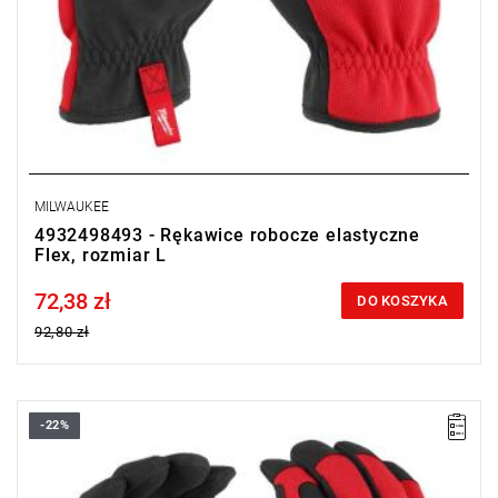
MILWAUKEE
4932498493 - Rękawice robocze elastyczne
Flex, rozmiar L
72,38 zł
Price tax included
DO KOSZYKA
92,80 zł
-22%