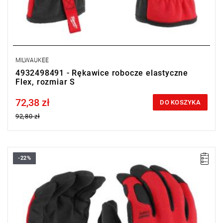
MILWAUKEE
4932498491 - Rękawice robocze elastyczne
Flex, rozmiar S
72,38 zł
Price tax included
DO KOSZYKA
92,80 zł
-22%