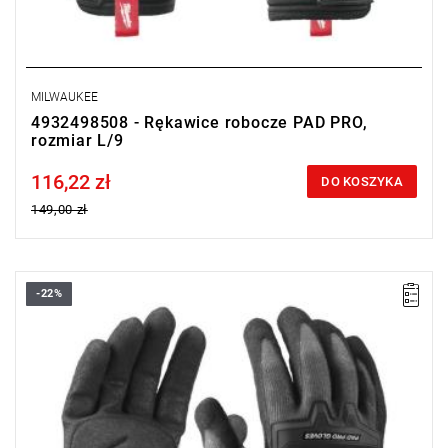
MILWAUKEE
4932498508 - Rękawice robocze PAD PRO,
rozmiar L/9
116,22 zł
Price tax included
DO KOSZYKA
149,00 zł
-22%