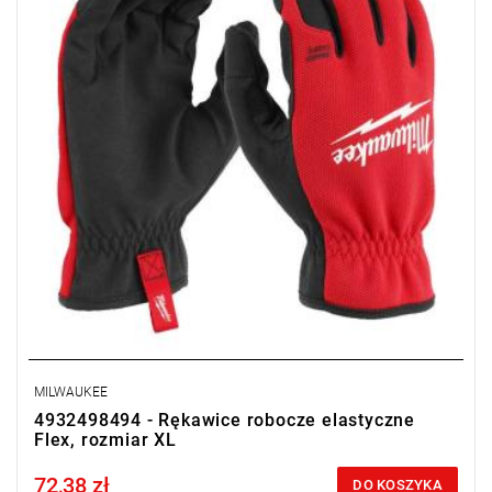
MILWAUKEE
4932498494 - Rękawice robocze elastyczne
Flex, rozmiar XL
72,38 zł
Price tax included
DO KOSZYKA