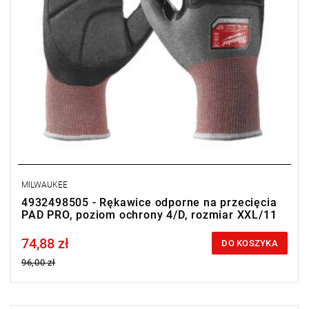
MILWAUKEE
4932498505 - Rękawice odporne na przecięcia
PAD PRO, poziom ochrony 4/D, rozmiar XXL/11
74,88 zł
Price tax included
DO KOSZYKA
96,00 zł