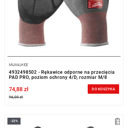
MILWAUKEE
4932498502 - Rękawice odporne na przecięcia
PAD PRO, poziom ochrony 4/D, rozmiar M/8
74,88 zł
Price tax included
DO KOSZYKA
96,00 zł
-22%