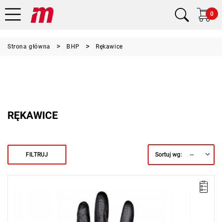
0
Strona główna
BHP
Rękawice
RĘKAWICE
--
FILTRUJ
Sortuj wg:
Wyprzedaż z magazynu. Pozostało 100 sztuk w promocji.
• Ilość w opakowaniu: 100 sztuk
• Rozmiar: L
• Grubość: 7 mil