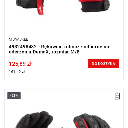
MILWAUKEE
4932498482 - Rękawice robocze odporne na
uderzenia DemoX, rozmiar M/8
125,89 zł
Price tax included
DO KOSZYKA
161,40 zł
-22%