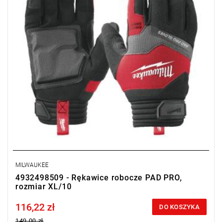
MILWAUKEE
4932498509 - Rękawice robocze PAD PRO,
rozmiar XL/10
116,22 zł
Price tax included
DO KOSZYKA
149,00 zł