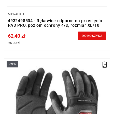
MILWAUKEE
4932498504 - Rękawice odporne na przecięcia
PAD PRO, poziom ochrony 4/D, rozmiar XL/10
62,40 zł
Price tax included
DO KOSZYKA
96,00 zł
-22%