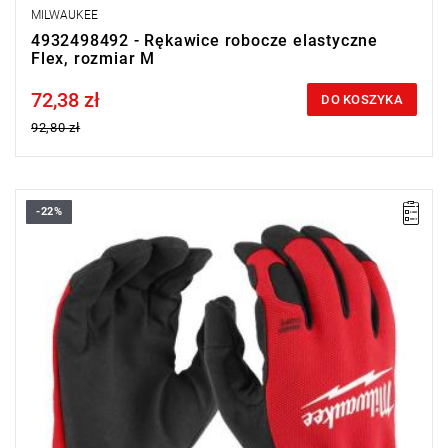
MILWAUKEE
4932498492 - Rękawice robocze elastyczne
Flex, rozmiar M
72,38 zł
Price tax included
DO KOSZYKA
92,80 zł
-22%