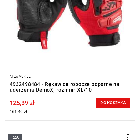
MILWAUKEE
4932498484 - Rękawice robocze odporne na
uderzenia DemoX, rozmiar XL/10
125,89 zł
Price tax included
DO KOSZYKA
161,40 zł
-22%