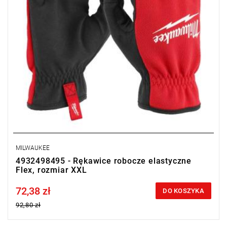
MILWAUKEE
4932498495 - Rękawice robocze elastyczne
Flex, rozmiar XXL
72,38 zł
Price tax included
DO KOSZYKA
92,80 zł