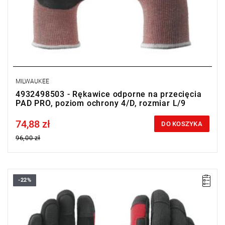
MILWAUKEE
4932498503 - Rękawice odporne na przecięcia
PAD PRO, poziom ochrony 4/D, rozmiar L/9
74,88 zł
Price tax included
DO KOSZYKA
96,00 zł
-22%