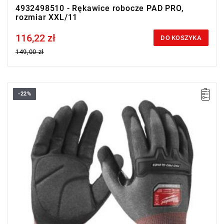
4932498510 - Rękawice robocze PAD PRO,
rozmiar XXL/11
116,22 zł
Price tax included
DO KOSZYKA
149,00 zł
-22%