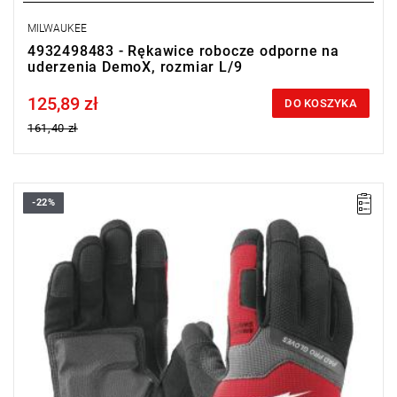
MILWAUKEE
4932498483 - Rękawice robocze odporne na
uderzenia DemoX, rozmiar L/9
125,89 zł
Price tax included
DO KOSZYKA
161,40 zł
-22%