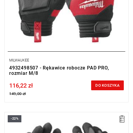
MILWAUKEE
4932498507 - Rękawice robocze PAD PRO,
rozmiar M/8
116,22 zł
Price tax included
DO KOSZYKA
149,00 zł
-22%