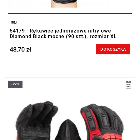
JBM
54179 - Rękawice jednorazowe nitrylowe
Diamond Black mocne (90 szt.), rozmiar XL
48,70 zł
Price tax included
DO KOSZYKA
-22%