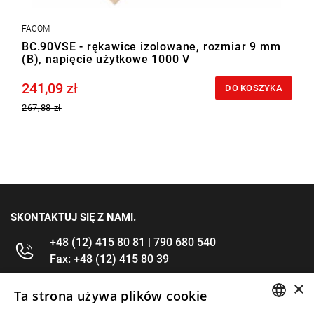
FACOM
BC.90VSE - rękawice izolowane, rozmiar 9 mm
(B), napięcie użytkowe 1000 V
241,09 zł
Price tax included
DO KOSZYKA
267,88 zł
SKONTAKTUJ SIĘ Z NAMI.
+48 (12) 415 80 81 | 790 680 540
Fax: +48 (12) 415 80 39
×
kontakt@im-narzedzia.pl
Ta strona używa plików cookie