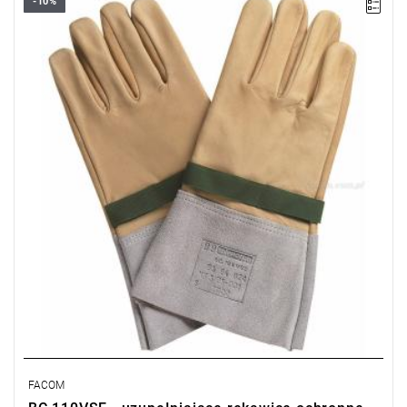
-10%
• Rozmiar: 10 mm (C)
• Masa: 160 g.
Typ gwarancji:
L
FACOM