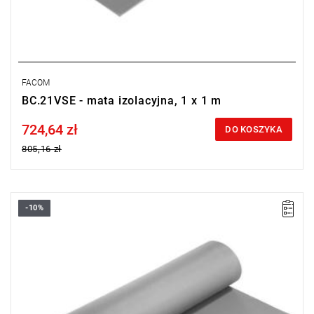
FACOM
BC.21VSE - mata izolacyjna, 1 x 1 m
724,64 zł
Price tax included
DO KOSZYKA
805,16 zł
-10%
Grubość: 3,2 mm.
Wymiary: 1 x 0,6 m
Masa: 2,5 kg
Typ gwarancji:
L