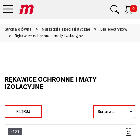
0
Strona główna
Narzędzia specjalistyczne
Dla elektryków
Rękawice ochronne i maty izolacyjne
RĘKAWICE OCHRONNE I MATY
IZOLACYJNE
--
FILTRUJ
Sortuj wg:
-10%
Rozwartość maks.: 40 mm.
Długość: 155 mm.