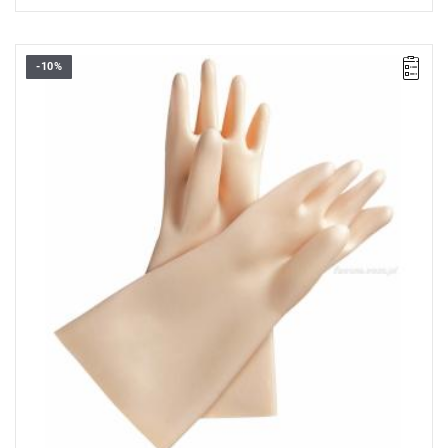
-10%
• Rozmiar: 9 mm (B)
• E: 1 mm
• Klasa: 0
• Napięcie użytkowe: 1000 V
Typ gwarancji:
L