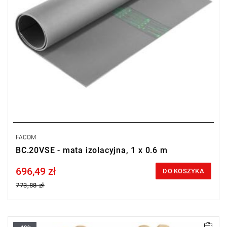
FACOM
BC.20VSE - mata izolacyjna, 1 x 0.6 m
696,49 zł
Price tax included
DO KOSZYKA
773,88 zł