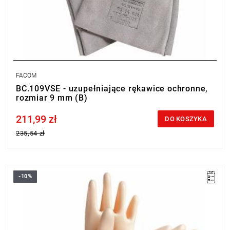
FACOM
BC.109VSE - uzupełniające rękawice ochronne,
rozmiar 9 mm (B)
211,99 zł
Price tax included
DO KOSZYKA
235,54 zł
-10%
• Rozmiar: 10 mm (C)
• E: 1 mm
• Klasa: 0
• Napięcie użytkowe: 1000 V
Typ gwarancji:
L