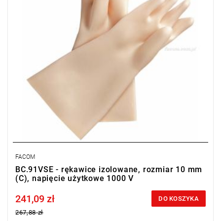
FACOM
BC.91VSE - rękawice izolowane, rozmiar 10 mm
(C), napięcie użytkowe 1000 V
241,09 zł
Price tax included
DO KOSZYKA
267,88 zł