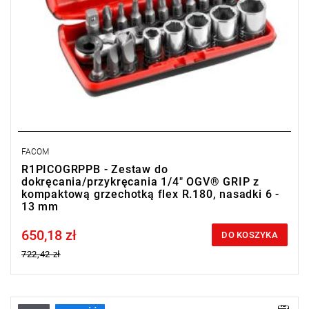
FACOM
R1PICOGRPPB - Zestaw do
dokręcania/przykręcania 1/4" OGV® GRIP z
kompaktową grzechotką flex R.180, nasadki 6 -
13 mm
650,18 zł
Price tax included
DO KOSZYKA
722,42 zł