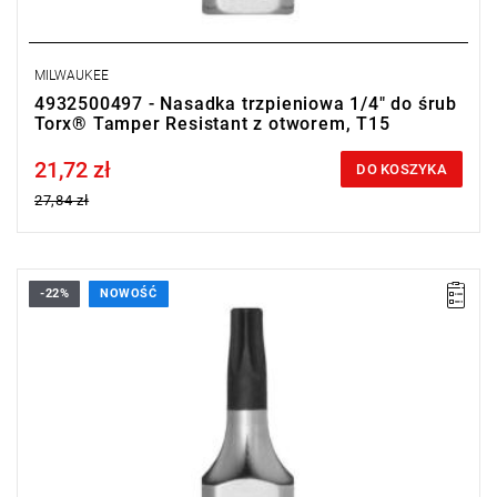
MILWAUKEE
4932500497 - Nasadka trzpieniowa 1/4" do śrub
Torx® Tamper Resistant z otworem, T15
21,72 zł
Price tax included
DO KOSZYKA
27,84 zł
-22%
NOWOŚĆ