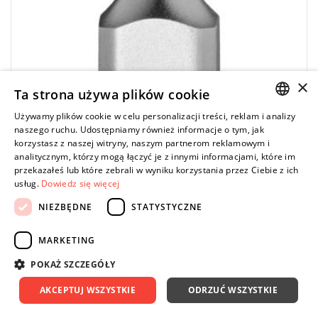
×
Ta strona używa plików cookie
Używamy plików cookie w celu personalizacji treści, reklam i analizy
POLISH
naszego ruchu. Udostępniamy również informacje o tym, jak
korzystasz z naszej witryny, naszym partnerom reklamowym i
ENGLISH
analitycznym, którzy mogą łączyć je z innymi informacjami, które im
przekazałeś lub które zebrali w wyniku korzystania przez Ciebie z ich
usług.
Dowiedz się więcej
MILWAUKEE
4932500465 - Nasadka trzpieniowa 1/4" do śrub
NIEZBĘDNE
STATYSTYCZNE
Torx®, T20
MARKETING
23,75 zł
Price tax included
DO KOSZYKA
POKAŻ SZCZEGÓŁY
30,45 zł
AKCEPTUJ WSZYSTKIE
ODRZUĆ WSZYSTKIE