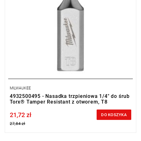
MILWAUKEE
4932500495 - Nasadka trzpieniowa 1/4" do śrub
Torx® Tamper Resistant z otworem, T8
21,72 zł
Price tax included
DO KOSZYKA
27,84 zł