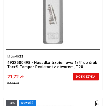
MILWAUKEE
4932500498 - Nasadka trzpieniowa 1/4" do śrub
Torx® Tamper Resistant z otworem, T20
21,72 zł
Price tax included
DO KOSZYKA
27,84 zł
-22%
NOWOŚĆ