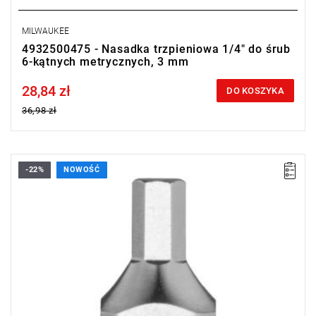
MILWAUKEE
4932500475 - Nasadka trzpieniowa 1/4" do śrub
6-kątnych metrycznych, 3 mm
28,84 zł
Price tax included
DO KOSZYKA
36,98 zł
-22%
NOWOŚĆ