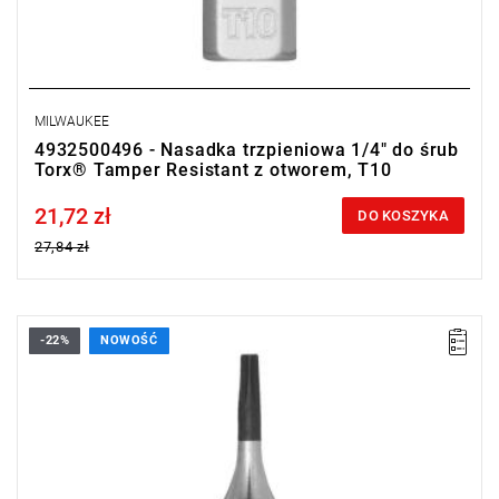
MILWAUKEE
4932500496 - Nasadka trzpieniowa 1/4" do śrub
Torx® Tamper Resistant z otworem, T10
21,72 zł
Price tax included
DO KOSZYKA
27,84 zł
-22%
NOWOŚĆ