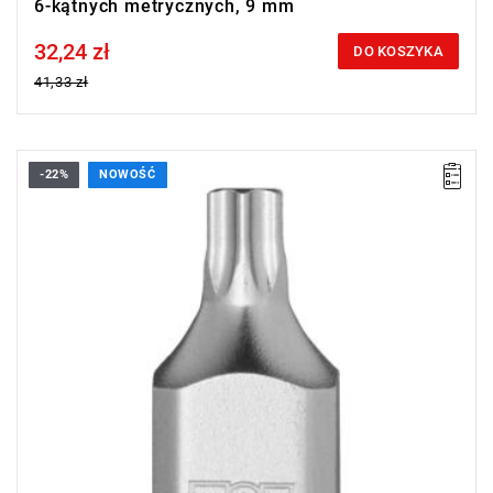
6-kątnych metrycznych, 9 mm
32,24 zł
Price tax included
DO KOSZYKA
41,33 zł
-22%
NOWOŚĆ