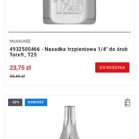
MILWAUKEE
4932500466 - Nasadka trzpieniowa 1/4" do śrub
Torx®, T25
23,75 zł
Price tax included
DO KOSZYKA
30,45 zł
-22%
NOWOŚĆ