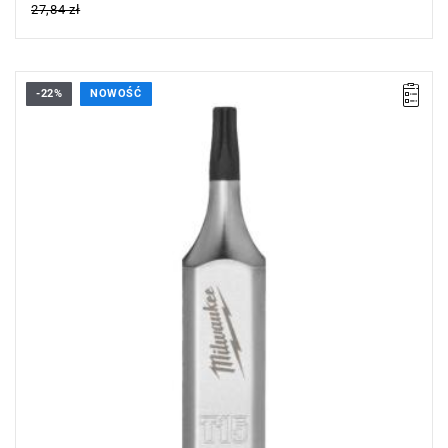
27,84 zł
-22%
NOWOŚĆ