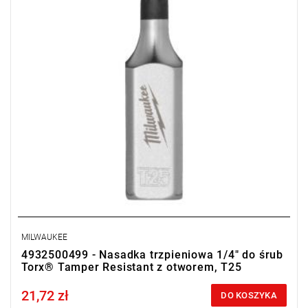
MILWAUKEE
4932500499 - Nasadka trzpieniowa 1/4" do śrub
Torx® Tamper Resistant z otworem, T25
21,72 zł
Price tax included
DO KOSZYKA