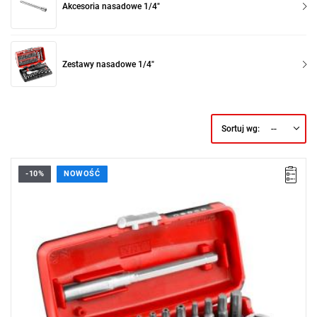
Akcesoria nasadowe 1/4"
Zestawy nasadowe 1/4"
--
Sortuj wg:
-10%
NOWOŚĆ
• Zakres zestawu: 6 - 13 mm
• Ilość elementów: 23
• Zawartość:
- grzechotka R.180.
- 15 bitów.
- Końcówka do nasadek ECR.1.
- 5 nasadek 1/4" OGV® GRIP: 6, 8, 10, 12, 13 mm.
- Przedłużacz 100 mm EF.R180.
• Dostarczane w kasecie BV.RPE2.