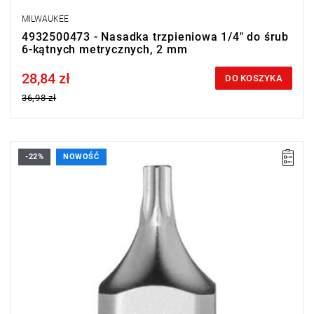
MILWAUKEE
4932500473 - Nasadka trzpieniowa 1/4" do śrub
6-kątnych metrycznych, 2 mm
28,84 zł
Price tax included
DO KOSZYKA
36,98 zł
-22%
NOWOŚĆ