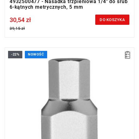
4932500477 - Nasadka trzpieniowa 1/4" do śrub
6-kątnych metrycznych, 5 mm
30,54 zł
Price tax included
DO KOSZYKA
39,15 zł
-22%
NOWOŚĆ