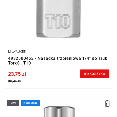
MILWAUKEE
4932500463 - Nasadka trzpieniowa 1/4" do śrub
Torx®, T10
23,75 zł
Price tax included
DO KOSZYKA
30,45 zł
-22%
NOWOŚĆ