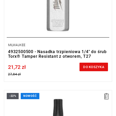
MILWAUKEE
4932500500 - Nasadka trzpieniowa 1/4" do śrub
Torx® Tamper Resistant z otworem, T27
21,72 zł
Price tax included
DO KOSZYKA
27,84 zł
-22%
NOWOŚĆ