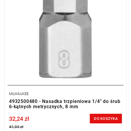
MILWAUKEE
4932500480 - Nasadka trzpieniowa 1/4" do śrub
6-kątnych metrycznych, 8 mm
32,24 zł
Price tax included
DO KOSZYKA
41,33 zł