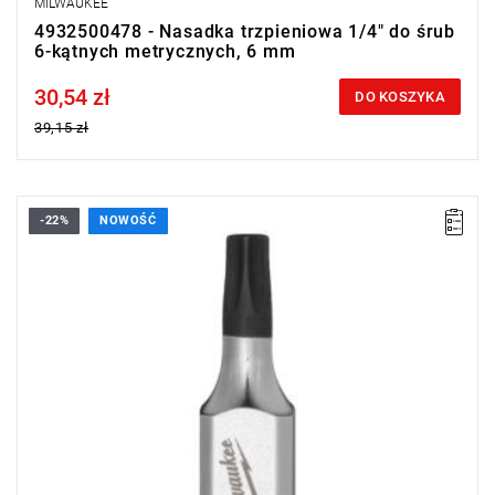
MILWAUKEE
4932500478 - Nasadka trzpieniowa 1/4" do śrub
6-kątnych metrycznych, 6 mm
30,54 zł
Price tax included
DO KOSZYKA
39,15 zł
-22%
NOWOŚĆ