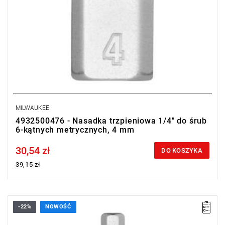
MILWAUKEE
4932500476 - Nasadka trzpieniowa 1/4" do śrub
6-kątnych metrycznych, 4 mm
30,54 zł
Price tax included
DO KOSZYKA
39,15 zł
-22%
NOWOŚĆ