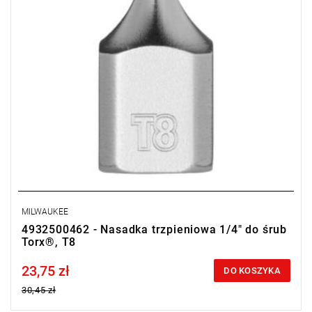
MILWAUKEE
4932500462 - Nasadka trzpieniowa 1/4" do śrub
Torx®, T8
23,75 zł
Price tax included
DO KOSZYKA
30,45 zł