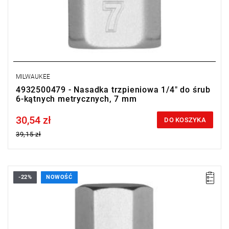
MILWAUKEE
4932500479 - Nasadka trzpieniowa 1/4" do śrub
6-kątnych metrycznych, 7 mm
30,54 zł
Price tax included
DO KOSZYKA
39,15 zł
-22%
NOWOŚĆ