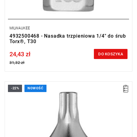
MILWAUKEE
4932500468 - Nasadka trzpieniowa 1/4" do śrub
Torx®, T30
24,43 zł
Price tax included
DO KOSZYKA
31,32 zł
-22%
NOWOŚĆ