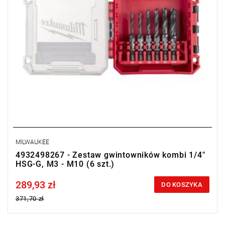
MILWAUKEE
4932498267 - Zestaw gwintowników kombi 1/4"
HSG-G, M3 - M10 (6 szt.)
289,93 zł
Price tax included
DO KOSZYKA
371,70 zł