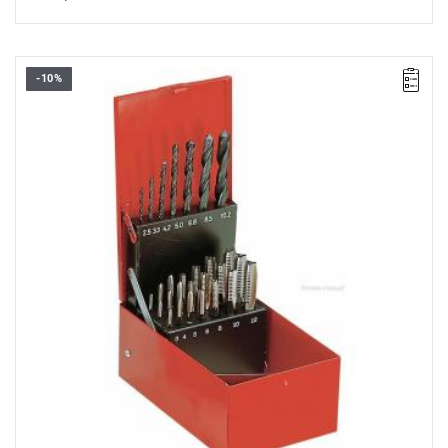
-10%
Zakres zestawu: M3 - M12, 2,5 - 10,2 mm
Zawartość: 21 gwintowników, 7 wierteł
Masa: 1100 g