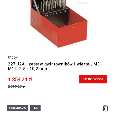
FACOM
227.J2A - zestaw gwintowników i wierteł, M3 -
M12, 2,5 - 10,2 mm
1 854,24 zł
Price tax included
DO KOSZYKA
2 060,27 zł
PROMOCJA
-5%
Zakres zestawu: M3 - M18
Zawartość: 24 gwintowników, 12 narzynek, 4 uchwyty do