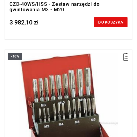
CZD-40WS/HSS - Zestaw narzędzi do
gwintowania M3 - M20
3 982,10 zł
Price tax included
DO KOSZYKA
-10%
Zakres zestawu: M3 - M12
Ilość elementów: 21
Masa: 720 g