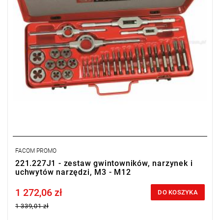
FACOM PROMO
221.227J1 - zestaw gwintowników, narzynek i
uchwytów narzędzi, M3 - M12
1 272,06 zł
Price tax included
DO KOSZYKA
1 339,01 zł