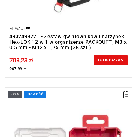
MILWAUKEE
4932498721 - Zestaw gwintowników i narzynek
Hex-LOK™ 2 w 1 w organizerze PACKOUT™, M3 x
0,5 mm - M12 x 1,75 mm (38 szt.)
708,23 zł
Price tax included
DO KOSZYKA
907,99 zł
-22%
NOWOŚĆ