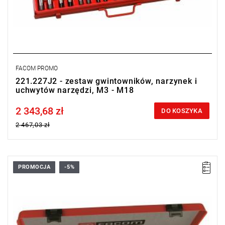
FACOM PROMO
221.227J2 - zestaw gwintowników, narzynek i
uchwytów narzędzi, M3 - M18
2 343,68 zł
Price tax included
DO KOSZYKA
2 467,03 zł
PROMOCJA
-5%
Zakres zestawu: M3 - M12
Zawartość: 18 gwintowników, 9 narzynek, 4 uchwyty do narzędzi
Masa: 3100 g