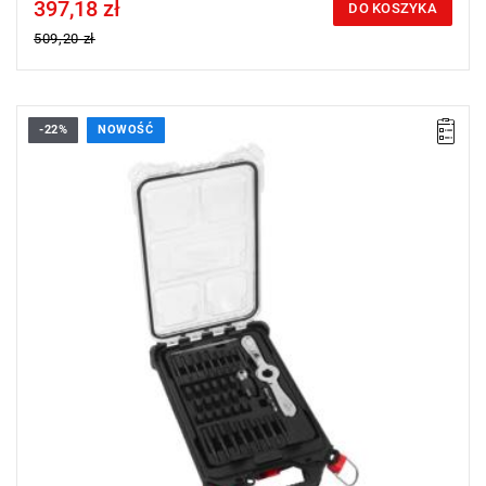
397,18 zł
Price tax included
DO KOSZYKA
509,20 zł
-22%
NOWOŚĆ