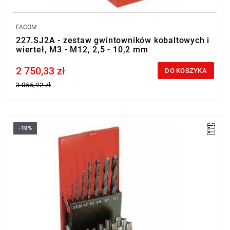
FACOM
227.SJ2A - zestaw gwintowników kobaltowych i
wierteł, M3 - M12, 2,5 - 10,2 mm
2 750,33 zł
Price tax included
DO KOSZYKA
3 055,92 zł
-10%
Zakres zestawu: M3 - M12, 2,5 - 10,2 mm
Zawartość: 21 gwintowników, 7 wierteł
Masa: 1100 g