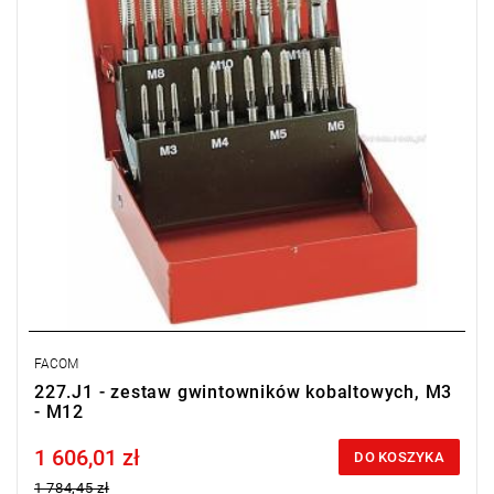
FACOM
227.J1 - zestaw gwintowników kobaltowych, M3
- M12
1 606,01 zł
Price tax included
DO KOSZYKA
1 784,45 zł