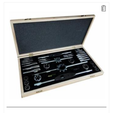
• W skład zestawu wchodzą:
- gwintowniki ręczne 2-sztukowe M3, M4, M5, M6, M8, M10,
M12, M14, M16, M20
- narzynki Ø 25x9: M3, M4, M5, M6, M8, M10,
- narzynki Ø 38x14: M12, M14, M16, M20
- pokrętło do gwintowników PBPc nr.2 (2,5 - 9 mm), nr.3 (4,9 - 14
mm)
- oprawka do narzynek Ø 25x9, Ø 38x14
- wkrętak 4x90 mm