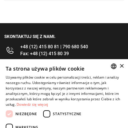
SKONTAKTUJ SIĘ Z NAMI.
+48 (12) 415 80 81 | 790 680 540
Fax: +48 (12) 415 80 39
×
kontakt@im-narzedzia.pl
Ta strona używa plików cookie
Używamy plików cookie w celu personalizacji treści, reklam i analizy
POLISH
INFORMACJE
naszego ruchu. Udostępniamy również informacje o tym, jak
korzystasz z naszej witryny, naszym partnerom reklamowym i
ENGLISH
analitycznym, którzy mogą łączyć je z innymi informacjami, które im
OFERTA
przekazałeś lub które zebrali w wyniku korzystania przez Ciebie z ich
usług.
Dowiedz się więcej
MOJE KONTO
NIEZBĘDNE
STATYSTYCZNE
OBSERWUJ NAS
MARKETING