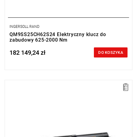
INGERSOLL RAND
QM9SS25CH62S24 Elektryczny klucz do
zabudowy 625-2000 Nm
182 149,24 zł
Price tax included
DO KOSZYKA
Elektryczny klucz przeznaczony do zabudowy