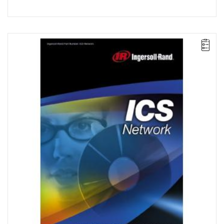
ICS Network umożliwia programowanie wielu sterowników IC1D i
IC1M połączonych ze sobą za pomocą wewnętrznej sieci
komputerowej (LAN) lub bezpośrednio. Opcja ta umożliwia
również operatorom programowanie zaawansowanych strategii
mocowania, łącznie ze sterowaniem odkształceniem
plastycznym i głównym momentem dokręcania.
Licencja na 1 stanowisko.