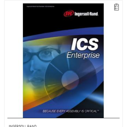
Pakiet ICS Enterprise umożliwia zaawansowane programowanie
i zarządzanie sieciowe grupą obejmującą do 500 sterowników
IC1D lub IC1M sterujących narzędziami QE, wrzecionami QM lub
układami wielowrzecionowymi. Umożliwia również archiwizację
w bazie danych zgodnej z ODBC, jej przeszukiwanie i
przetwarzanie statystyczne.
Licencja na 10 stanowisk.
INGERSOLL RAND