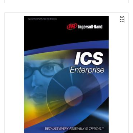
Pakiet ICS Enterprise umożliwia zaawansowane programowanie
i zarządzanie sieciowe grupą obejmującą do 500 sterowników
IC1D lub IC1M sterujących narzędziami QE, wrzecionami QM lub
układami wielowrzecionowymi. Umożliwia również archiwizację
w bazie danych zgodnej z ODBC, jej przeszukiwanie i
przetwarzanie statystyczne.
Licencja na 50 stanowisk.