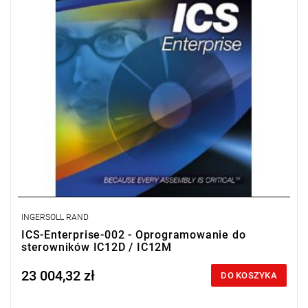
Licencja na 2 stanowiska.
INGERSOLL RAND
ICS-Enterprise-002 - Oprogramowanie do
sterowników IC12D / IC12M
23 004,32 zł
Price tax included
DO KOSZYKA