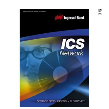
ICS Network umożliwia programowanie wielu sterowników IC1D i
IC1M połączonych ze sobą za pomocą wewnętrznej sieci
komputerowej (LAN) lub bezpośrednio. Opcja ta umożliwia
również operatorom programowanie zaawansowanych strategii
mocowania, łącznie ze sterowaniem odkształceniem
plastycznym i głównym momentem dokręcania.
Licencja na 10 stanowisk.