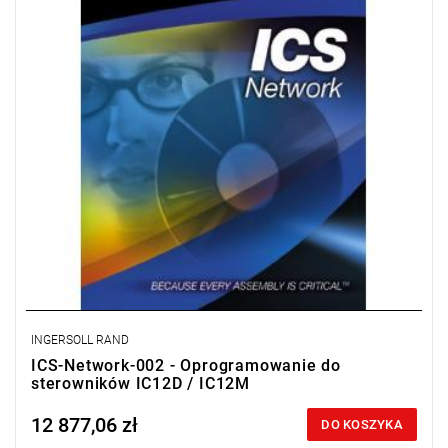
plastycznym i głównym momentem dokręcania.
Licencja na 2 stanowiska.
INGERSOLL RAND
ICS-Network-002 - Oprogramowanie do
sterowników IC12D / IC12M
12 877,06 zł
Price tax included
DO KOSZYKA