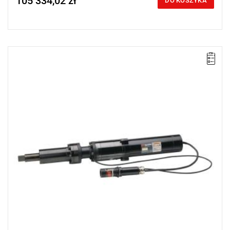
105 334,02 zł
DO KOSZYKA
Elektryczny klucz przeznaczony do zabudowy
Wrzeciono cechuje się zwiększoną wytrzymałością.
Zakres: 625 - 2000 Nm
Waga: 32 kg
Długość: 869 mm
Wyjście: 1 1/2"
Długość wrzeciona: 150 mm
Wychył: 50 mm