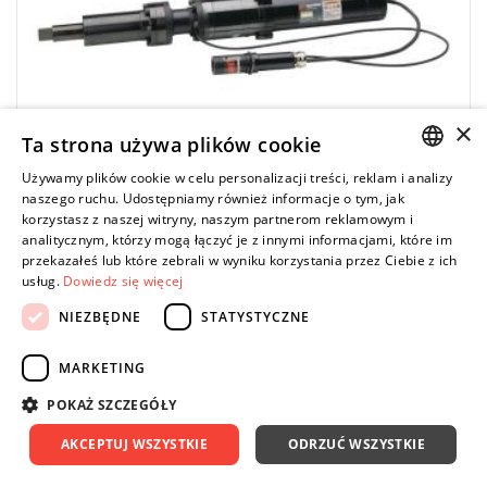
×
Ta strona używa plików cookie
Używamy plików cookie w celu personalizacji treści, reklam i analizy
POLISH
naszego ruchu. Udostępniamy również informacje o tym, jak
korzystasz z naszej witryny, naszym partnerom reklamowym i
ENGLISH
analitycznym, którzy mogą łączyć je z innymi informacjami, które im
przekazałeś lub które zebrali w wyniku korzystania przez Ciebie z ich
usług.
Dowiedz się więcej
INGERSOLL RAND
QM9SS520H92S12 Elektryczny klucz do
NIEZBĘDNE
STATYSTYCZNE
zabudowy 130-410 Nm
MARKETING
101 921,00 zł
Price tax included
DO KOSZYKA
POKAŻ SZCZEGÓŁY
AKCEPTUJ WSZYSTKIE
ODRZUĆ WSZYSTKIE