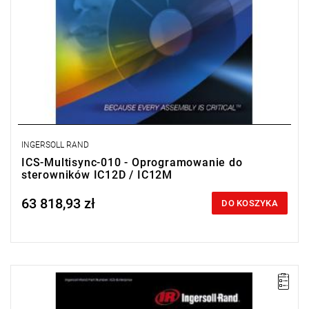
INGERSOLL RAND
ICS-Multisync-010 - Oprogramowanie do
sterowników IC12D / IC12M
63 818,93 zł
Price tax included
DO KOSZYKA
Pakiet ICS Enterprise umożliwia zaawansowane programowanie
i zarządzanie sieciowe grupą obejmującą do 500 sterowników