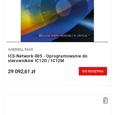
INGERSOLL RAND
ICS-Network-005 - Oprogramowanie do
sterowników IC12D / IC12M
29 092,61 zł
Price tax included
DO KOSZYKA
Elektryczny klucz przeznaczony do zabudowy