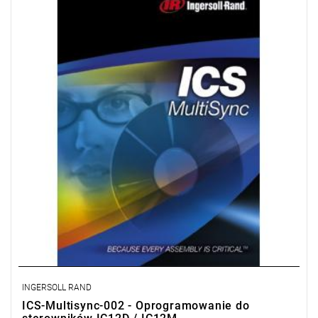
wielowrzecionowymi składającymi się z do 100 wrzecion
podzielonych na grupy po maksymalnie 40 sztuk. Pakiet ten
oferuje również wielowrzecionowe strategie mocowania, zdalne
monitorowanie oraz archiwizację danych.
Licencja na 2 stanowiska.
INGERSOLL RAND
ICS-Multisync-002 - Oprogramowanie do