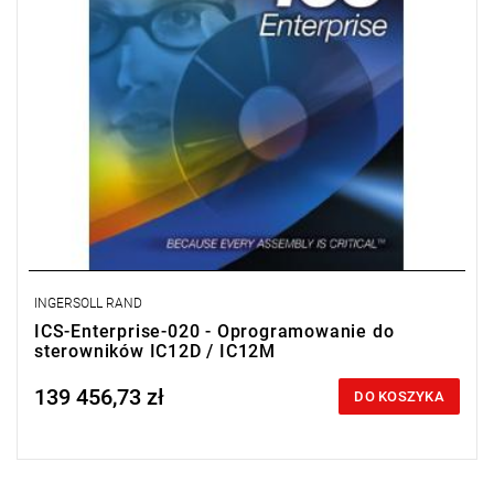
INGERSOLL RAND
ICS-Enterprise-020 - Oprogramowanie do
sterowników IC12D / IC12M
139 456,73 zł
Price tax included
DO KOSZYKA