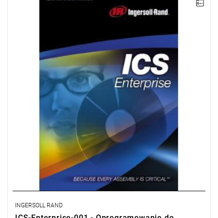
Pakiet ICS Enterprise umożliwia zaawansowane programowanie
i zarządzanie sieciowe grupą obejmującą do 500 sterowników
IC1D lub IC1M sterujących narzędziami QE, wrzecionami QM lub
układami wielowrzecionowymi. Umożliwia również archiwizację
w bazie danych zgodnej z ODBC, jej przeszukiwanie i
przetwarzanie statystyczne.
Licencja na 1 stanowisko.
INGERSOLL RAND
ICS-Enterprise-001 - Oprogramowanie do