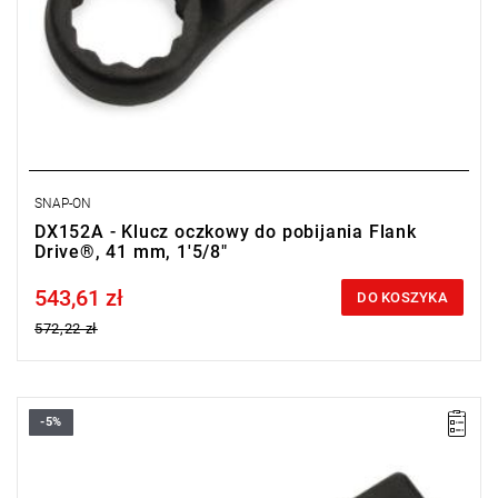
SNAP-ON
DX152A - Klucz oczkowy do pobijania Flank
Drive®, 41 mm, 1'5/8"
543,61 zł
Price tax included
DO KOSZYKA
572,22 zł
-5%