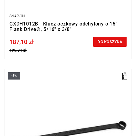
SNAP-ON
GXDH1012B - Klucz oczkowy odchylony o 15°
Flank Drive®, 5/16" x 3/8"
187,10 zł
Price tax included
DO KOSZYKA
196,94 zł
-5%