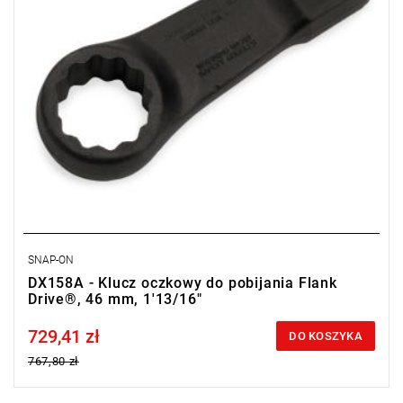
SNAP-ON
DX158A - Klucz oczkowy do pobijania Flank
Drive®, 46 mm, 1'13/16"
729,41 zł
Price tax included
DO KOSZYKA
767,80 zł