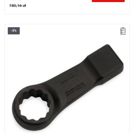
780,16 zł
-5%