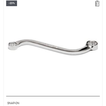
-23%
Wyprzedaż z magazynu. Pozostała 1 sztuka w promocji.
• Rozmiar: 16x18 mm
• Oczko 12-kątne
• Wykończenie: chromowane
• A: 24 - 27 mm
• C: 10 - 11 mm
• E: 173 mm
SNAP-ON