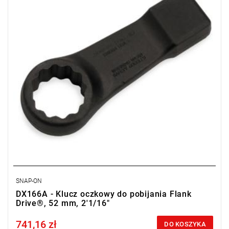
SNAP-ON
DX166A - Klucz oczkowy do pobijania Flank
Drive®, 52 mm, 2'1/16"
741,16 zł
Price tax included
DO KOSZYKA