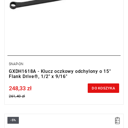
SNAP-ON
GXDH1618A - Klucz oczkowy odchylony o 15°
Flank Drive®, 1/2" x 9/16"
248,33 zł
Price tax included
DO KOSZYKA
261,40 zł
-5%