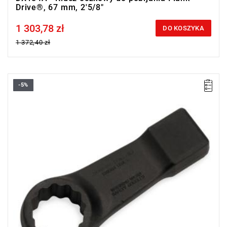
Drive®, 67 mm, 2'5/8"
1 303,78 zł
Price tax included
DO KOSZYKA
1 372,40 zł
-5%