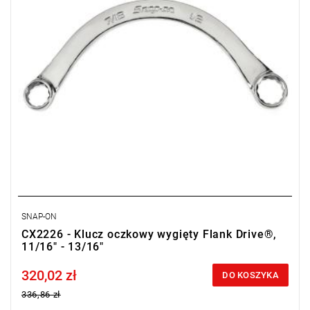
SNAP-ON
CX2226 - Klucz oczkowy wygięty Flank Drive®,
11/16" - 13/16"
320,02 zł
Price tax included
DO KOSZYKA
336,86 zł