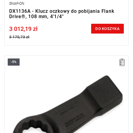
SNAP-ON
DX1136A - Klucz oczkowy do pobijania Flank
Drive®, 108 mm, 4'1/4"
3 012,19 zł
Price tax included
DO KOSZYKA
3 170,73 zł
-5%