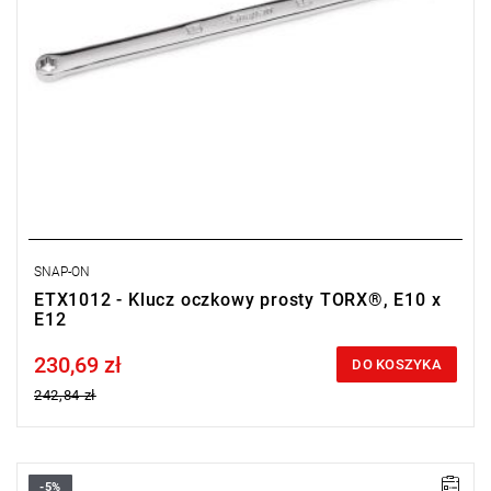
SNAP-ON
ETX1012 - Klucz oczkowy prosty TORX®, E10 x
E12
230,69 zł
Price tax included
DO KOSZYKA
242,84 zł
-5%