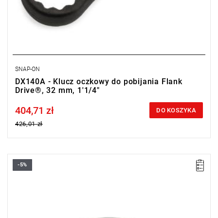
SNAP-ON
DX140A - Klucz oczkowy do pobijania Flank
Drive®, 32 mm, 1'1/4"
404,71 zł
Price tax included
DO KOSZYKA
426,01 zł
-5%