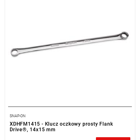
• Wykończenie: chromowane
• A: 20,1 – 21,5 mm
• C: 9,8 – 10,9 mm
• E: 323,5 mm
SNAP-ON
XDHFM1415 - Klucz oczkowy prosty Flank
Drive®, 14x15 mm