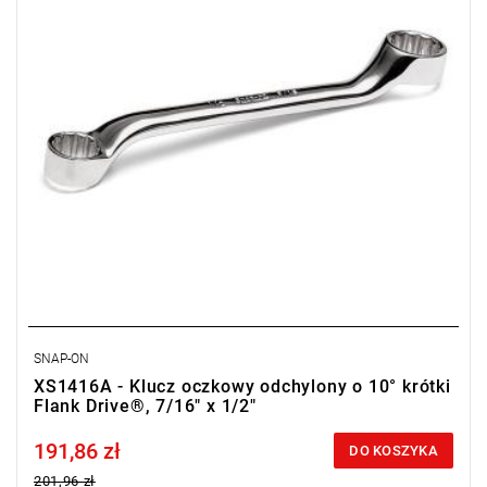
SNAP-ON
XS1416A - Klucz oczkowy odchylony o 10° krótki
Flank Drive®, 7/16" x 1/2"
191,86 zł
Price tax included
DO KOSZYKA
201,96 zł