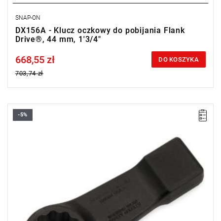
SNAP-ON
DX156A - Klucz oczkowy do pobijania Flank
Drive®, 44 mm, 1'3/4"
668,55 zł
Price tax included
DO KOSZYKA
703,74 zł
-5%