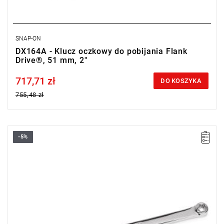
SNAP-ON
DX164A - Klucz oczkowy do pobijania Flank
Drive®, 51 mm, 2"
717,71 zł
Price tax included
DO KOSZYKA
755,48 zł
-5%