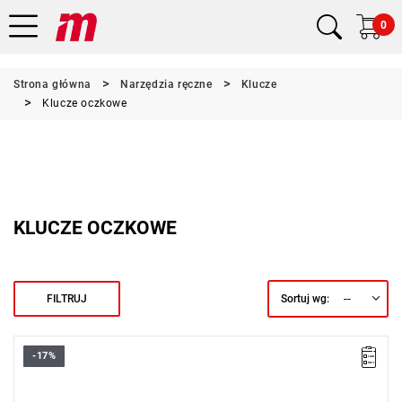
0
Strona główna
Narzędzia ręczne
Klucze
Klucze oczkowe
KLUCZE OCZKOWE
--
FILTRUJ
Sortuj wg:
-17%
Wyprzedaż z magazynu. Pozostała 1 sztuka w promocji.
• Rozmiar: 14x15 mm
• Oczko 12-kątne odchylone o 0°