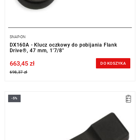
SNAP-ON
DX160A - Klucz oczkowy do pobijania Flank
Drive®, 47 mm, 1'7/8"
663,45 zł
Price tax included
DO KOSZYKA
698,37 zł
-5%