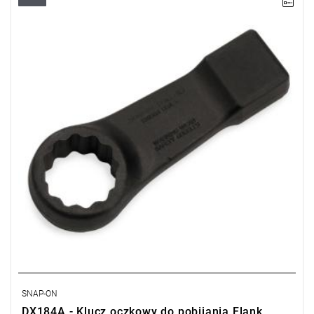
SNAP-ON
DX184A - Klucz oczkowy do pobijania Flank