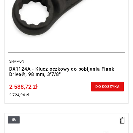
SNAP-ON
DX1124A - Klucz oczkowy do pobijania Flank
Drive®, 98 mm, 3'7/8"
2 588,72 zł
Price tax included
DO KOSZYKA
2 724,96 zł
-5%