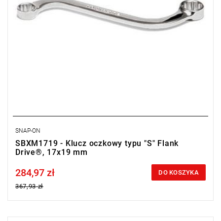
SNAP-ON
SBXM1719 - Klucz oczkowy typu "S" Flank
Drive®, 17x19 mm
284,97 zł
Price tax included
DO KOSZYKA
367,93 zł