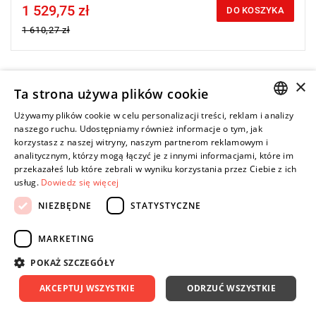
1 529,75 zł
Price tax included
DO KOSZYKA
1 610,27 zł
×
-5%
Ta strona używa plików cookie
Używamy plików cookie w celu personalizacji treści, reklam i analizy
POLISH
naszego ruchu. Udostępniamy również informacje o tym, jak
korzystasz z naszej witryny, naszym partnerom reklamowym i
ENGLISH
analitycznym, którzy mogą łączyć je z innymi informacjami, które im
przekazałeś lub które zebrali w wyniku korzystania przez Ciebie z ich
usług.
Dowiedz się więcej
NIEZBĘDNE
STATYSTYCZNE
MARKETING
POKAŻ SZCZEGÓŁY
AKCEPTUJ WSZYSTKIE
ODRZUĆ WSZYSTKIE