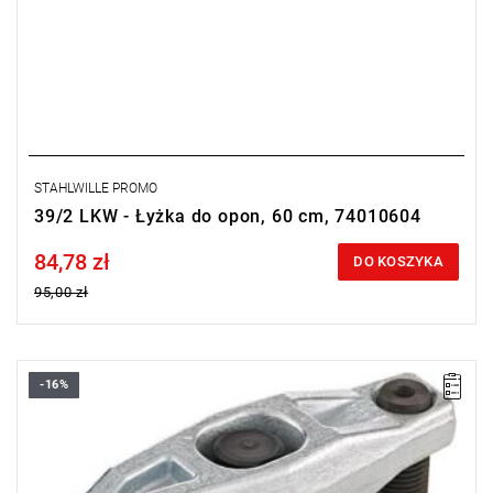
STAHLWILLE PROMO
39/2 LKW - Łyżka do opon, 60 cm, 74010604
84,78 zł
Price tax included
DO KOSZYKA
95,00 zł
-16%