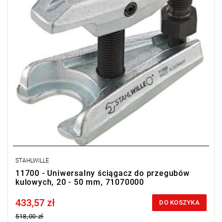
STAHLWILLE
11700 - Uniwersalny ściągacz do przegubów
kulowych, 20 - 50 mm, 71070000
433,57 zł
Price tax included
DO KOSZYKA
518,00 zł