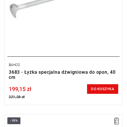
BAHCO
3683 - Łyżka specjalna dźwigniowa do opon, 40
cm
199,15 zł
Price tax included
DO KOSZYKA
221,28 zł
-10%
• Długość: 400 mm