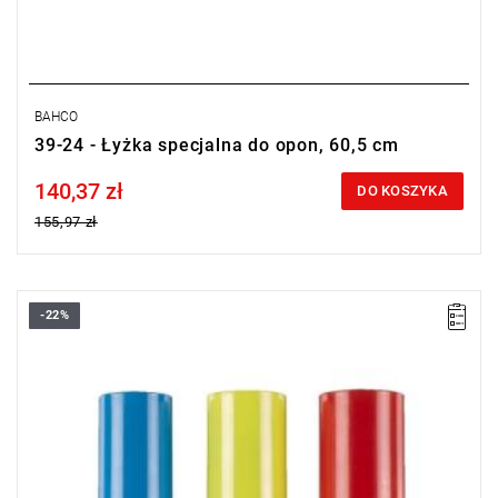
BAHCO
39-24 - Łyżka specjalna do opon, 60,5 cm
140,37 zł
Price tax included
DO KOSZYKA
155,97 zł
-22%