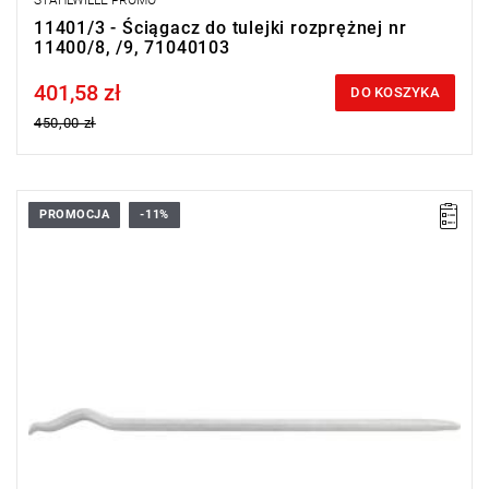
STAHLWILLE PROMO
11401/3 - Ściągacz do tulejki rozprężnej nr
11400/8, /9, 71040103
401,58 zł
Price tax included
DO KOSZYKA
450,00 zł
PROMOCJA
-11%