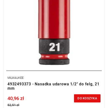
MILWAUKEE
4932493373 - Nasadka udarowa 1/2" do felg, 21
mm
40,96 zł
Price tax included
DO KOSZYKA
52,51 zł