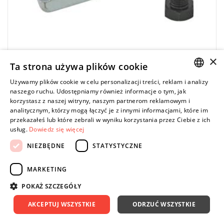
×
Ta strona używa plików cookie
STAHLWILLE
Używamy plików cookie w celu personalizacji treści, reklam i analizy
11701 - Uniwersalny ściągacz do przegubów
POLISH
naszego ruchu. Udostępniamy również informacje o tym, jak
kulowych, 12 - 50 mm, 71070001
korzystasz z naszej witryny, naszym partnerom reklamowym i
ENGLISH
analitycznym, którzy mogą łączyć je z innymi informacjami, które im
566,65 zł
Price tax included
DO KOSZYKA
przekazałeś lub które zebrali w wyniku korzystania przez Ciebie z ich
677,00 zł
usług.
Dowiedz się więcej
NIEZBĘDNE
STATYSTYCZNE
MARKETING
-16%
Ocynkowane
do wybijania sworzni kulistych w pojazdach
POKAŻ SZCZEGÓŁY
AKCEPTUJ WSZYSTKIE
ODRZUĆ WSZYSTKIE