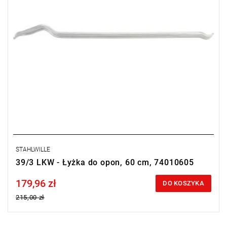
STAHLWILLE
39/3 LKW - Łyżka do opon, 60 cm, 74010605
179,96 zł
Price tax included
DO KOSZYKA
215,00 zł