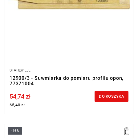
STAHLWILLE
12900/3 - Suwmiarka do pomiaru profilu opon,
77371004
54,74 zł
Price tax included
DO KOSZYKA
65,40 zł
-16%