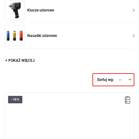
Klucze udarowe
Nasadki udarowe
+ POKAŻ WIĘCEJ
--
Sortuj wg:
-16%