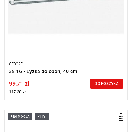
GEDORE
38 16 - Łyżka do opon, 40 cm
99,71 zł
Price tax included
DO KOSZYKA
117,30 zł
PROMOCJA
-11%