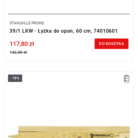
STAHLWILLE PROMO
39/1 LKW - Łyżka do opon, 60 cm, 74010601
117,80 zł
Price tax included
DO KOSZYKA
132,00 zł
-16%