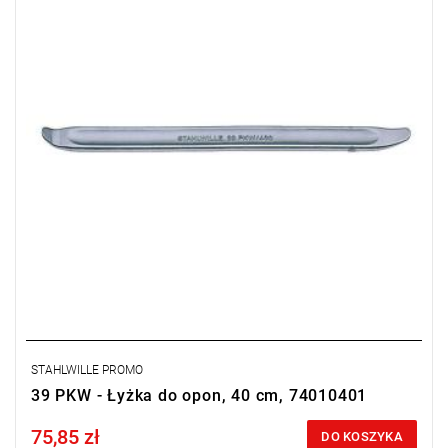
STAHLWILLE PROMO
39 PKW - Łyżka do opon, 40 cm, 74010401
75,85 zł
Price tax included
DO KOSZYKA