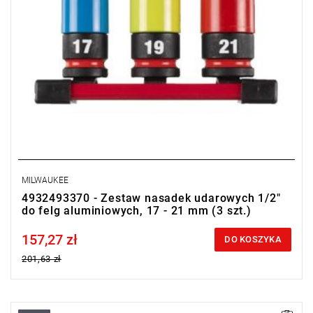
MILWAUKEE
4932493370 - Zestaw nasadek udarowych 1/2"
do felg aluminiowych, 17 - 21 mm (3 szt.)
157,27 zł
Price tax included
DO KOSZYKA
201,63 zł