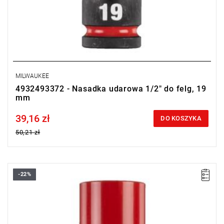
MILWAUKEE
4932493372 - Nasadka udarowa 1/2" do felg, 19
mm
39,16 zł
Price tax included
DO KOSZYKA
50,21 zł
-22%