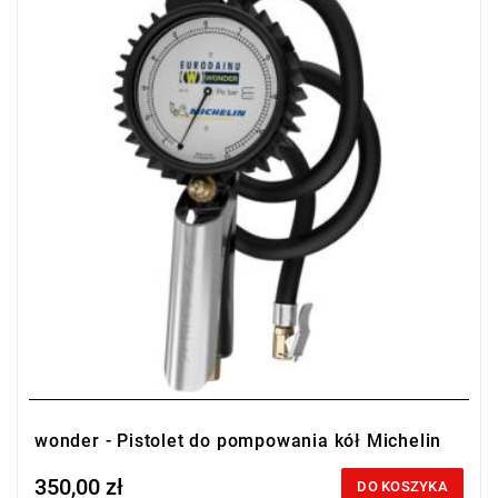
• Długość przewodu: 1,5 m
• Kompatybilność: powietrze i azot
• Typ końcówki: zaciskowa
wonder - Pistolet do pompowania kół Michelin
350,00 zł
Price tax included
DO KOSZYKA