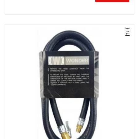
Wąż PVC do pompowania kół, wyposażony w końcówkę
zaciskową, o średnicy nominalnej DN6 i długości 10 m.