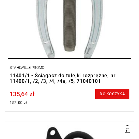
STAHLWILLE PROMO
11401/1 - Ściągacz do tulejki rozprężnej nr
11400/1, /2, /3, /4, /4a, /5, 71040101
135,64 zł
Price tax included
DO KOSZYKA
152,00 zł
• Zakres pomiaru: 0,7 - 11 Bar
• Dokładność: 0,1 Bar