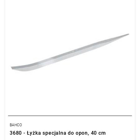
• Waga: 0,5 kg
• Do rozdzielania przerdzewiałych elementów, osadzania i
zdejmowania łożysk kulkowych, luzowania kół przekładni, do
podważania itp.
BAHCO
3680 - Łyżka specjalna do opon, 40 cm