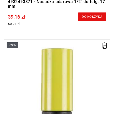
4932493371 - Nasadka udarowa 1/2" do felg, 17
mm
39,16 zł
Price tax included
DO KOSZYKA
50,21 zł
-22%