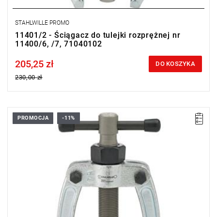
STAHLWILLE PROMO
11401/2 - Ściągacz do tulejki rozprężnej nr
11400/6, /7, 71040102
205,25 zł
Price tax included
DO KOSZYKA
230,00 zł
PROMOCJA
-11%