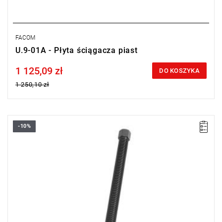
FACOM
U.9-01A - Płyta ściągacza piast
1 125,09 zł
Price tax included
DO KOSZYKA
1 250,10 zł
-10%
• Średnica: 19 mm.
• Długość: 390 mm.
• Zabierak 6-kątny 24 mm.
• Waga: 1,13 kg