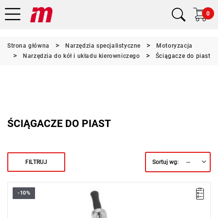
0
Strona główna
Narzędzia specjalistyczne
Motoryzacja
Narzędzia do kół i układu kierowniczego
Ściągacze do piast
ŚCIĄGACZE DO PIAST
--
FILTRUJ
Sortuj wg:
-10%
• Długość trzpienia pod uchwytem 750 mm.
• Długość gwintu 70 mm.
• Średnica gwintu M22.