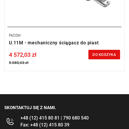
FACOM
U.11M - mechaniczny ściągacz do piast
4 572,03 zł
Price tax included
DO KOSZYKA
5 080,03 zł
SKONTAKTUJ SIĘ Z NAMI.
+48 (12) 415 80 81 | 790 680 540
Fax: +48 (12) 415 80 39