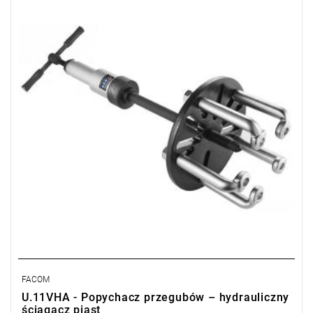
• Śrubę hydrauliczną U.3
• Młot bezwładnościowy U.2A
• Płyta U.9-01A
• 1 komplet zaczepów U.9-02
FACOM
U.11VHA - Popychacz przegubów – hydrauliczny
ściągacz piast