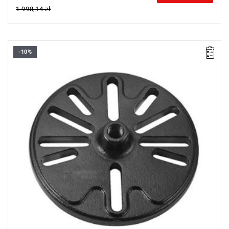
1 998,14 zł
-10%
• Średnica 236 mm.
• Gwint centralny M22 x 200.
• Przystosowana do ponad 90% samochodów, dzięki licznym
rozwiązaniom i 5 zaczepom.