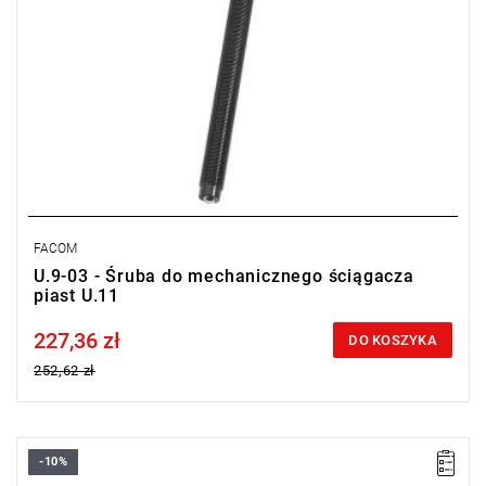
FACOM
U.9-03 - Śruba do mechanicznego ściągacza
piast U.11
227,36 zł
Price tax included
DO KOSZYKA
252,62 zł
-10%
Zawiera: