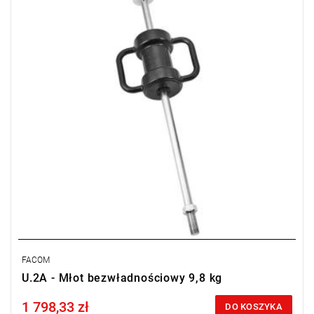
• Waga: 14,3 kg
• Idealny do samochodów typu SUV, 4x4, lekkich samochodów
dostawczych.
FACOM
U.2A - Młot bezwładnościowy 9,8 kg
1 798,33 zł
Price tax included
DO KOSZYKA