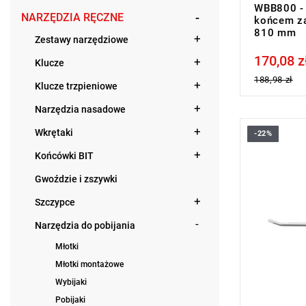
WBB800 -
NARZĘDZIA RĘCZNE
końcem za
810 mm
Zestawy narzędziowe
170,08 z
Price tax in
Klucze
188,98 zł
Klucze trzpieniowe
Narzędzia nasadowe
Wkrętaki
-22%
Narzędzia 
wysokiej ja
Końcówki BIT
ergonomiczn
niezastąpi
Gwoździe i zszywki
budowlanych
usuwania gw
Szczypce
usuwania e
Narzędzia do pobijania
łatwością i 
Młotki
Młotki montażowe
Wybijaki
Pobijaki