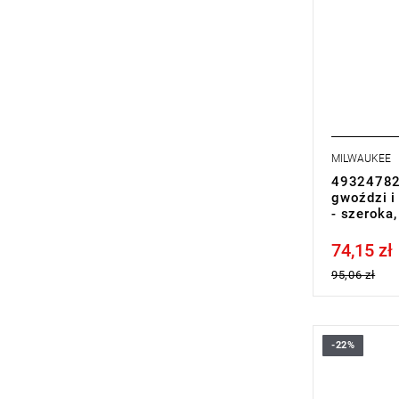
MILWAUKEE
49324782
gwoździ i
- szeroka
74,15 zł
Price tax in
95,06 zł
-22%
Łom posiad
poprawia e
podczas wy