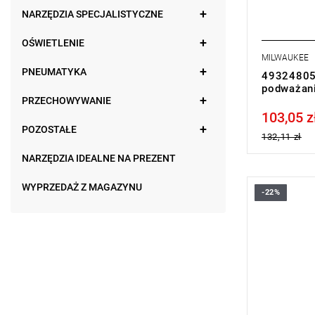
NARZĘDZIA SPECJALISTYCZNE
OŚWIETLENIE
MILWAUKEE
PNEUMATYKA
493248059
podważan
PRZECHOWYWANIE
103,05 z
Price tax in
POZOSTAŁE
132,11 zł
NARZĘDZIA IDEALNE NA PREZENT
WYPRZEDAŻ Z MAGAZYNU
-22%
Łom Puller 