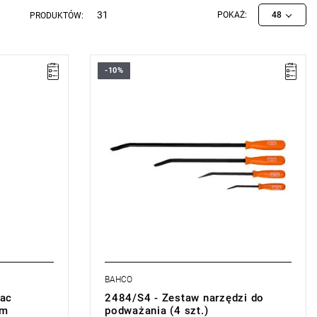
31
POKAŻ:
48
PRODUKTÓW:
-10%
• Zestaw czterech łap do podważania: 200,
300, 450 i 600 mm
• Rękojeść z tworzywa sztucznego zapewnia
wygodny chwyt oraz lepsze użycie siły do
podważania
• Waga: 1,52 kg
BAHCO
ac
2484/S4 - Zestaw narzędzi do
mm
podważania (4 szt.)