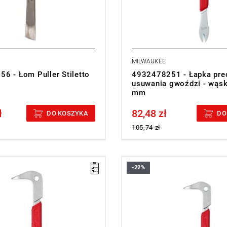
MILWAUKEE
6 - Łom Puller Stiletto
4932478251 - Łapka pre
usuwania gwoździ - wąsk
mm
ł
82,48 zł
cluded
Price tax included
DO KOSZYKA
DO
105,74 zł
-22%
owa łapka do usuwania listew
Końcówka do formowania wgłęb
owych, ułatwiająca przesuwanie
pozwala na łatwe usuwanie gwo
istwami przypodłogowymi a
znacznego uszkadzania powierz