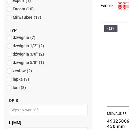
Expert
(1)
WIDOK:
Facom
(10)
Milwaukee
(17)
-22%
TYP
dźwignia
(7)
dźwignia 1/2"
(2)
dźwignia 3/8"
(2)
dźwignia 5/8"
(1)
zestaw
(2)
łapka
(9)
łom
(8)
OPIS
MILWAUKEE
49325006
L [MM]
450 mm