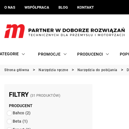
O NAS
WSPÓŁPRACA
BLOG
KONTAKT
ATEGORIE
PROMOCJE
PRODUCENCI
POP
Strona główna
Narzędzia ręczne
Narzędzia do pobijania
D
FILTRY
(31 PRODUKTÓW)
PRODUCENT
Bahco
(2)
Beta
(1)