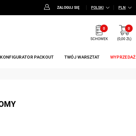
ZALOGUJ SIĘ
POLSKI
PLN
0
0
SCHOWEK
(0,00 ZŁ)
KONFIGURATOR PACKOUT
TWÓJ WARSZTAT
WYPRZEDAŻ
ŁOMY