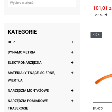
101,01 z
Price tax in
129,50 zł
KATEGORIE
-10%
• Długość:
• Dwa zakoń
BHP
• Pozwala 
siłą
DYNAMOMETRIA
• Waga: 1,9
ELEKTRONARZĘDZIA
MATERIAŁY TNĄCE, ŚCIERNE,
WIERTŁA
NARZĘDZIA MONTAŻOWE
NARZĘDZIA POMIAROWE I
TRASERSKIE
BAHCO