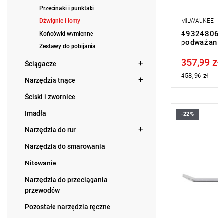
Przecinaki i punktaki
Dźwignie i łomy
MILWAUKEE
493248060
Końcówki wymienne
podważan
Zestawy do pobijania
357,99 z
Price tax in
Ściągacze
458,96 zł
Narzędzia tnące
Ściski i zwornice
Imadła
-22%
Narzędzia 
wysokiej ja
Narzędzia do rur
ergonomiczn
niezastąpi
Narzędzia do smarowania
budowlanych
usuwania gw
Nitowanie
usuwania e
Narzędzia do przeciągania
łatwością i 
przewodów
Pozostałe narzędzia ręczne