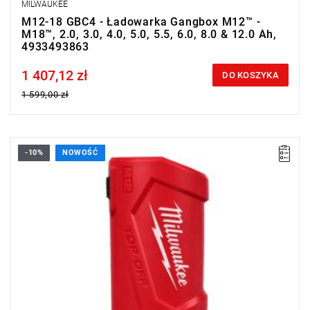
MILWAUKEE
M12-18 GBC4 - Ładowarka Gangbox M12™ -
M18™, 2.0, 3.0, 4.0, 5.0, 5.5, 6.0, 8.0 & 12.0 Ah,
4933493863
1 407,12 zł
Price tax included
DO KOSZYKA
1 599,00 zł
-10%
NOWOŚĆ