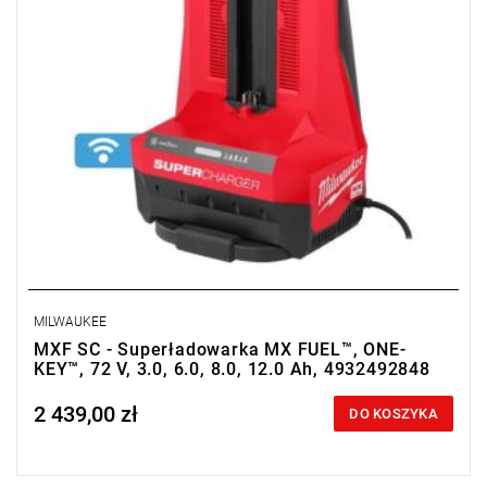
MILWAUKEE
MXF SC - Superładowarka MX FUEL™, ONE-
KEY™, 72 V, 3.0, 6.0, 8.0, 12.0 Ah, 4932492848
2 439,00 zł
Price tax included
DO KOSZYKA