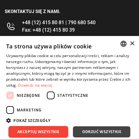
SKONTAKTUJ SIĘ Z NAMI.
+48 (12) 415 80 81 | 790 680 540
Fax: +48 (12) 415 80 39
×
kontakt@im-narzedzia.pl
Ta strona używa plików cookie
Używamy plików cookie w celu personalizacji treści, reklam i analizy
POLISH
INFORMACJE
naszego ruchu. Udostępniamy również informacje o tym, jak
korzystasz z naszej witryny, naszym partnerom reklamowym i
ENGLISH
analitycznym, którzy mogą łączyć je z innymi informacjami, które im
OFERTA
przekazałeś lub które zebrali w wyniku korzystania przez Ciebie z ich
usług.
Dowiedz się więcej
MOJE KONTO
NIEZBĘDNE
STATYSTYCZNE
OBSERWUJ NAS
MARKETING
POKAŻ SZCZEGÓŁY
AKCEPTUJ WSZYSTKIE
ODRZUĆ WSZYSTKIE
Copyright 2026: IM Kraków
Created by: Waynet