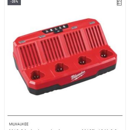
-25%
• Napięcie: 12 V
• System: M12™
• Pojemność akumulatora: 2.0, 3.0, 4.0, 6.0 Ah
• Typ ładowania: sekwencyjny
• Do akumulatorów Li-ion
MILWAUKEE