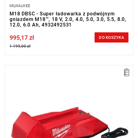
MILWAUKEE
M18 DBSC - Super ładowarka z podwójnym
gniazdem M18™, 18 V, 2.0, 4.0, 5.0, 3.0, 5.5, 8.0,
12.0, 6.0 Ah, 4932492531
995,17 zł
Price tax included
DO KOSZYKA
1 199,00 zł