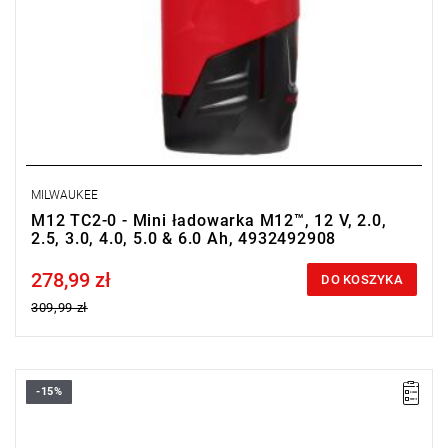
MILWAUKEE
M12 TC2-0 - Mini ładowarka M12™, 12 V, 2.0,
2.5, 3.0, 4.0, 5.0 & 6.0 Ah, 4932492908
278,99 zł
Price tax included
DO KOSZYKA
309,99 zł
-15%