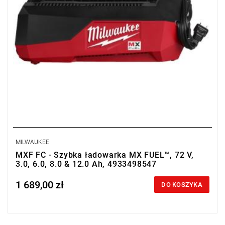
MILWAUKEE
MXF FC - Szybka ładowarka MX FUEL™, 72 V,
3.0, 6.0, 8.0 & 12.0 Ah, 4933498547
1 689,00 zł
Price tax included
DO KOSZYKA