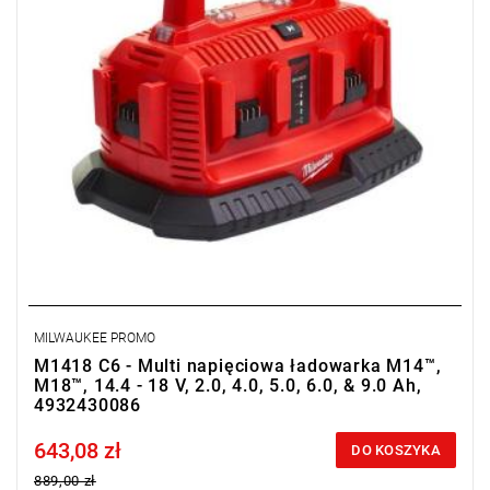
MILWAUKEE PROMO
M1418 C6 - Multi napięciowa ładowarka M14™,
M18™, 14.4 - 18 V, 2.0, 4.0, 5.0, 6.0, & 9.0 Ah,
4932430086
643,08 zł
Price tax included
DO KOSZYKA
889,00 zł