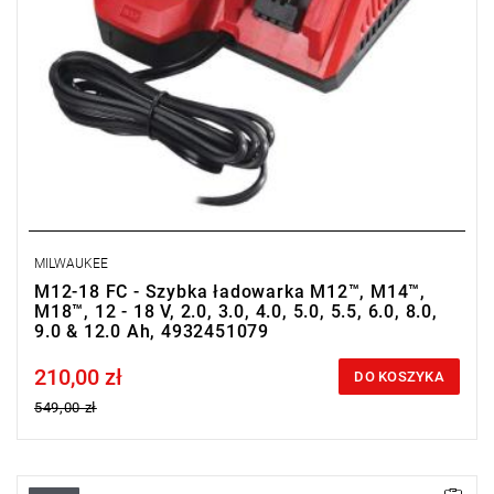
MILWAUKEE
M12-18 FC - Szybka ładowarka M12™, M14™,
M18™, 12 - 18 V, 2.0, 3.0, 4.0, 5.0, 5.5, 6.0, 8.0,
9.0 & 12.0 Ah, 4932451079
210,00 zł
Price tax included
DO KOSZYKA
549,00 zł