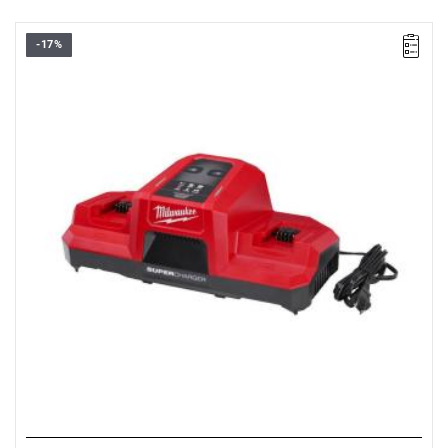
-17%
• Napięcie: 18 V
• System: M18™
• Pojemność akumulatora: 2.0, 4.0, 5.0, 3.0, 5.5, 8.0, 12.0, 6.0
Ah
• Czas ładowania: 27/52/60/35/35/45/60/25 min
• Typ ładowania: jednocześnie dwa akumulatory
• Do akumulatorów Li-ion