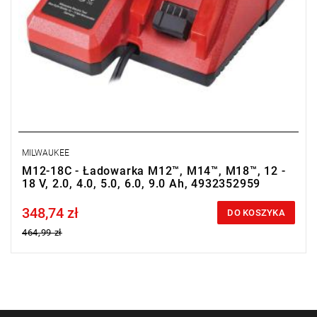
MILWAUKEE
M12-18C - Ładowarka M12™, M14™, M18™, 12 -
18 V, 2.0, 4.0, 5.0, 6.0, 9.0 Ah, 4932352959
348,74 zł
Price tax included
DO KOSZYKA
464,99 zł