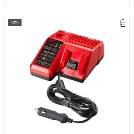
-17%
• Napięcie: 12 - 18 V
• System: M12™, M14™, M18™
• Pojemność akumulatora: 2.0, 4.0, 5.0, 6.0, 9.0, 3.0, 5.5, 8.0,
12.0 Ah
• Czas ładowania:
40/80/100/124/180/75/130/190/285
min