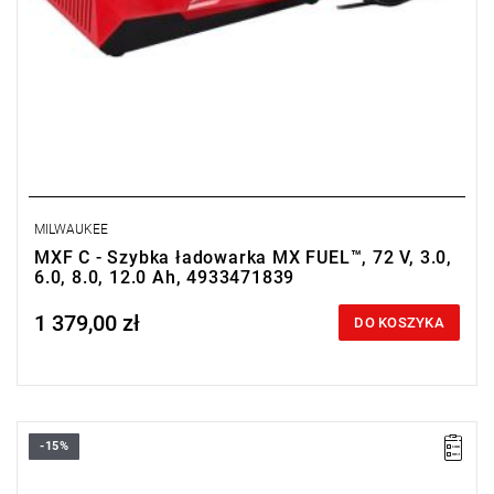
MILWAUKEE
MXF C - Szybka ładowarka MX FUEL™, 72 V, 3.0,
6.0, 8.0, 12.0 Ah, 4933471839
1 379,00 zł
Price tax included
DO KOSZYKA
-15%
• Napięcie: 18 V
• System: M18™