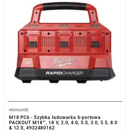
• Pojemność akumulatora: 2.0, 4.0, 5.0, 3.0, 5.5, 8.0, 12.0 Ah
• Czas ładowania: 26/52/59/36/60/87/130 min
• Typ ładowania: jednocześnie sześć akumulatorów
• Źródło zasilania: AC, USB
• Port ładowania: 6 x M18™; 1 x USB
• Do akumulatorów Li-ion
• Możliwość montażu na ścianie
MILWAUKEE
M18 PC6 - Szybka ładowarka 6-portowa
PACKOUT M18™, 18 V, 2.0, 4.0, 5.0, 3.0, 5.5, 8.0
& 12.0, 4932480162