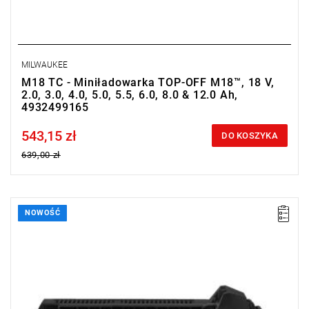
MILWAUKEE
M18 TC - Miniładowarka TOP-OFF M18™, 18 V,
2.0, 3.0, 4.0, 5.0, 5.5, 6.0, 8.0 & 12.0 Ah,
4932499165
543,15 zł
Price tax included
DO KOSZYKA
639,00 zł
NOWOŚĆ