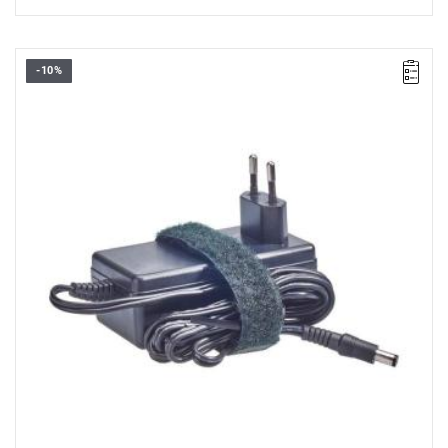
-10%
• Z
asilacz sieciowy 240 V
• Kompatybilny z:
- wentylator: M18 AF-0
- głośnik bluetooth: M12-18 JSSP
• Nie ładuje akumulatorów