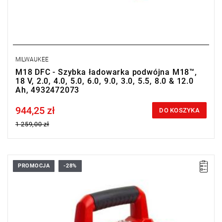
MILWAUKEE
M18 DFC - Szybka ładowarka podwójna M18™,
18 V, 2.0, 4.0, 5.0, 6.0, 9.0, 3.0, 5.5, 8.0 & 12.0
Ah, 4932472073
944,25 zł
Price tax included
DO KOSZYKA
1 259,00 zł
PROMOCJA
-28%
• Napięcie: 14.4 - 18 V
• System: M14™, M18™
• Pojemność akumulatora: 2.0, 4.0, 5.0, 6.0, 9.0, 3.0, 5.5, 8.0,
12.0 Ah
• Czas ładowania: 40/80/100/124/180/70/125/190/270 min