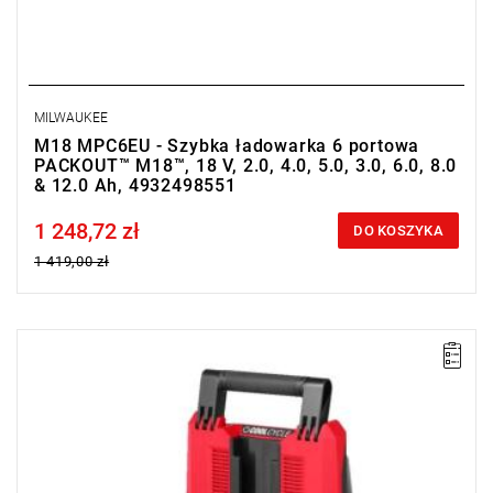
MILWAUKEE
M18 MPC6EU - Szybka ładowarka 6 portowa
PACKOUT™ M18™, 18 V, 2.0, 4.0, 5.0, 3.0, 6.0, 8.0
& 12.0 Ah, 4932498551
1 248,72 zł
Price tax included
DO KOSZYKA
1 419,00 zł