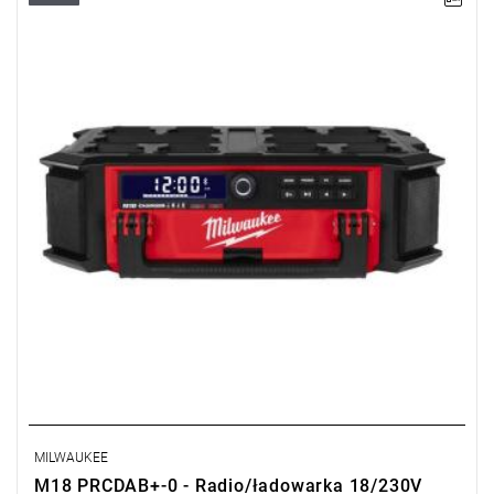
• Ta radio/ładowarka jest nieodłącznym elementem w pracy
• Posiada odbiornik Bluetooth®, dzięki któremu jest możliwość
odtwarzania muzyki z odległości około 30m
MILWAUKEE
M18 PRCDAB+-0 - Radio/ładowarka 18/230V