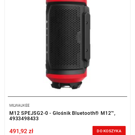
MILWAUKEE
M12 SPEJSG2-0 - Głośnik Bluetooth® M12™,
4933498433
491,92 zł
Price tax included
DO KOSZYKA