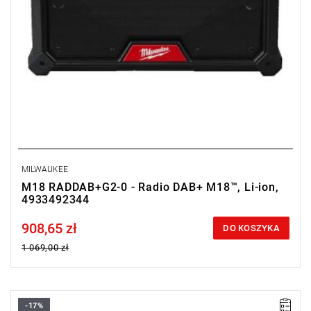
MILWAUKEE
M18 RADDAB+G2-0 - Radio DAB+ M18™, Li-ion,
4933492344
908,65 zł
Price tax included
DO KOSZYKA
1 069,00 zł
-17%