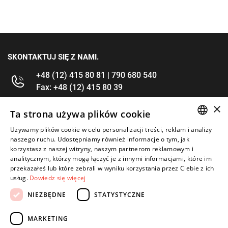
SKONTAKTUJ SIĘ Z NAMI.
+48 (12) 415 80 81 | 790 680 540
Fax: +48 (12) 415 80 39
×
kontakt@im-narzedzia.pl
Ta strona używa plików cookie
Używamy plików cookie w celu personalizacji treści, reklam i analizy
POLISH
INFORMACJE
naszego ruchu. Udostępniamy również informacje o tym, jak
korzystasz z naszej witryny, naszym partnerom reklamowym i
ENGLISH
analitycznym, którzy mogą łączyć je z innymi informacjami, które im
OFERTA
przekazałeś lub które zebrali w wyniku korzystania przez Ciebie z ich
usług.
Dowiedz się więcej
MOJE KONTO
NIEZBĘDNE
STATYSTYCZNE
OBSERWUJ NAS
MARKETING