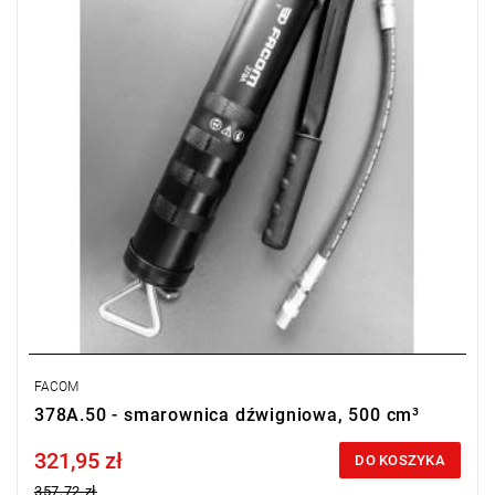
FACOM
378A.50 - smarownica dźwigniowa, 500 cm³
321,95 zł
Price tax included
DO KOSZYKA
357,72 zł