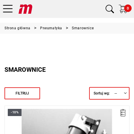
0
Strona główna
Pneumatyka
Smarownice
SMAROWNICE
--
FILTRUJ
Sortuj wg:
-10%
Długość: 397 mm bez rurki.
Masa: 1,5 kg.
Typ gwarancji:
E
(Bezpłatna wymiana produktu bez ograniczenia
w czasie)