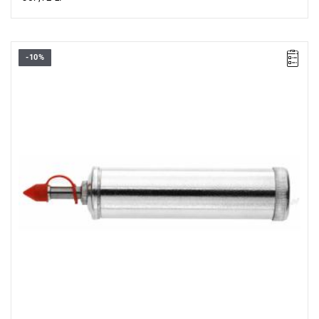
-10%
Pojemność: 125 cm³.
Typ gwarancji:
E
(Bezpłatna wymiana produktu bez ograniczenia
w czasie)