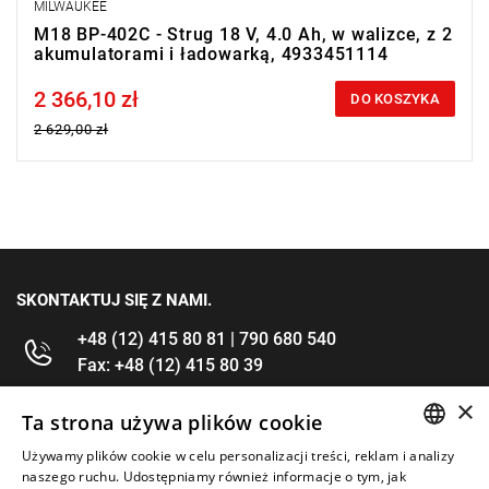
MILWAUKEE
M18 BP-402C - Strug 18 V, 4.0 Ah, w walizce, z 2
akumulatorami i ładowarką, 4933451114
2 366,10 zł
Price tax included
DO KOSZYKA
2 629,00 zł
SKONTAKTUJ SIĘ Z NAMI.
+48 (12) 415 80 81 | 790 680 540
Fax: +48 (12) 415 80 39
×
kontakt@im-narzedzia.pl
Ta strona używa plików cookie
Używamy plików cookie w celu personalizacji treści, reklam i analizy
POLISH
INFORMACJE
naszego ruchu. Udostępniamy również informacje o tym, jak