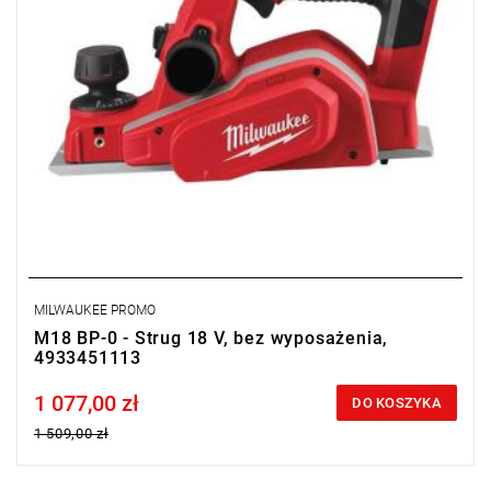
MILWAUKEE PROMO
M18 BP-0 - Strug 18 V, bez wyposażenia,
4933451113
1 077,00 zł
Price tax included
DO KOSZYKA
1 509,00 zł