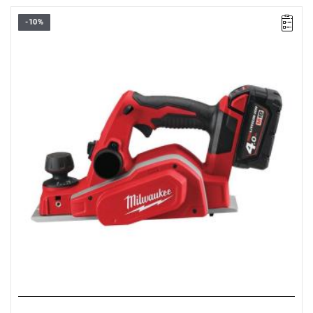
-10%
• Napięcie: 18 V
• Prędkość bez obciążenia: 14000 obr/min
• Maks. głębokość cięcia: 2 mm
• Szerokość cięcia: 82 mm
• Głębokość strugania: 10,7 mm
• Typ akumulatora: Li-ion
• Ilość akumulatorów: 2
• Pojemność akumulatora: 4.0 Ah
• Ładowarka w zestawie: 80 min
• Waga z akumulatorem: 2,7 kg
Kup produkt objęty promocją MILWAUKEE® Redemption Classic,
zarejestruj fakturę i odbierz dodatkowy akumulator za 2 zł.
Promocja wyłącznie dla podmiotów posiadających NIP.
Sprawdź szczegóły promocji
.