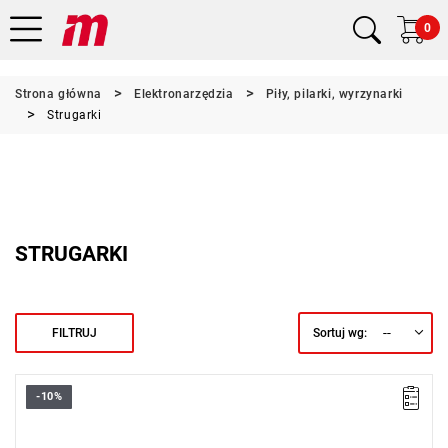
0
Strona główna
Elektronarzędzia
Piły, pilarki, wyrzynarki
Strugarki
STRUGARKI
--
FILTRUJ
Sortuj wg:
-10%
Kup produkt objęty promocją MILWAUKEE® Redemption Classic,
zarejestruj fakturę i odbierz dodatkowy akumulator za 2 zł.
Promocja wyłącznie dla podmiotów posiadających NIP.