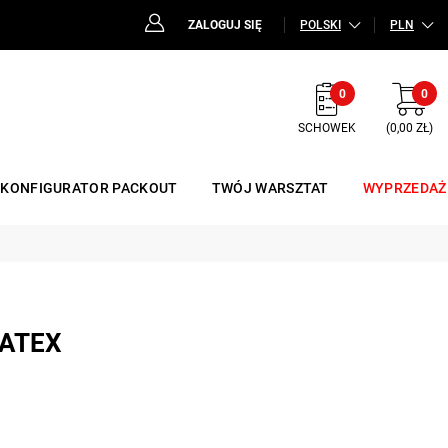
ZALOGUJ SIĘ
POLSKI
PLN
0
0
SCHOWEK
(0,00 ZŁ)
KONFIGURATOR PACKOUT
TWÓJ WARSZTAT
WYPRZEDAŻ
 ATEX