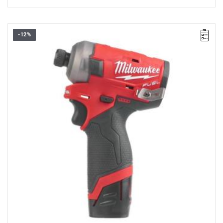
-12%
• Napięcie: 12 V
• Częst. udaru: 950/2200/3400/3400 ud./min
• Prędkość bez obciążenia: 1100/2200/3200/3200 obr/min
• Maks. moment obrotowy: 50 Nm
• Maks średnica śruby: M14
• Poziom wibracji przy wierceniu: 12,79 m/s²
• Poziom natężenia hałasu: 95,7 dB(A)
• Poziom ciśnienia akustycznego: 84,7 dB(A)
• Typ akumulatora : Li-ion
• Ilość akumulatorów: 2
• Waga z akumulatorem: 1,1 kg
Kup produkt objęty promocją MILWAUKEE® Redemption Classic,
zarejestruj fakturę i odbierz dodatkowy akumulator za 2 zł.
Promocja wyłącznie dla podmiotów posiadających NIP.
Sprawdź szczegóły promocji
.