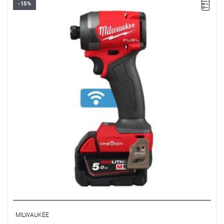
-15%
M18 ONEID3 od Milwaukee to zaawansowana zakrętarka
udarowa, która łączy w sobie innowacyjną technologię
bezszczotkowego silnika FUEL™ z możliwościami personalizacji i
monitorowania dzięki aplikacji ONE-KEY™. Jest to narzędzie
zaprojektowane do wydajnej i precyzyjnej pracy, oferujące
wysoką wydajność i trwałość, idealne dla profesjonalistów w
branży budowlanej i majsterkowiczów.
Kup produkt objęty promocją MILWAUKEE® Redemption Classic,
zarejestruj fakturę i odbierz dodatkowy akumulator za 2 zł.
Promocja wyłącznie dla podmiotów posiadających NIP.
Sprawdź szczegóły promocji
.
MILWAUKEE