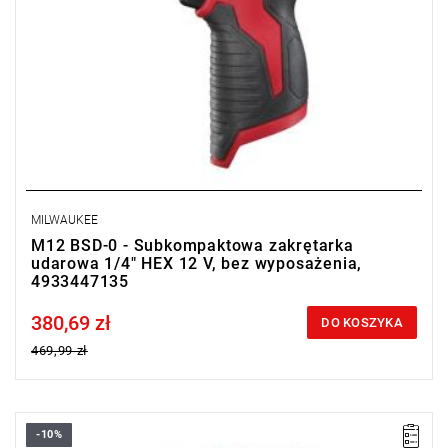
MILWAUKEE
M12 BSD-0 - Subkompaktowa zakrętarka
udarowa 1/4" HEX 12 V, bez wyposażenia,
4933447135
380,69 zł
Price tax included
DO KOSZYKA
469,99 zł
-10%
Ta zakrętarka dzięki kompaktowej budowie, wysokowydajnemu