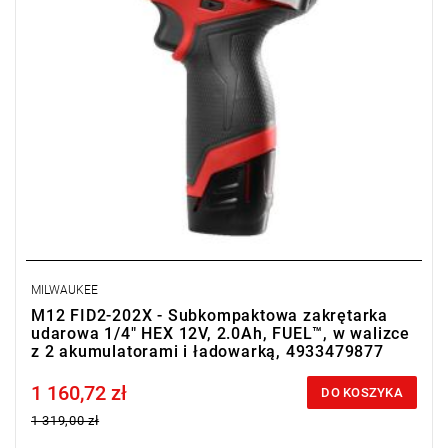
MILWAUKEE
M12 FID2-202X - Subkompaktowa zakrętarka
udarowa 1/4" HEX 12V, 2.0Ah, FUEL™, w walizce
z 2 akumulatorami i ładowarką, 4933479877
1 160,72 zł
Price tax included
DO KOSZYKA
1 319,00 zł