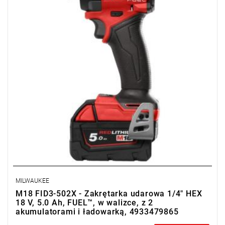
Kup produkt objęty promocją MILWAUKEE® Redemption Classic,
zarejestruj fakturę i odbierz dodatkowy akumulator za 2 zł.
Promocja wyłącznie dla podmiotów posiadających NIP.
Sprawdź szczegóły promocji
.
MILWAUKEE
M18 FID3-502X - Zakrętarka udarowa 1/4" HEX
18 V, 5.0 Ah, FUEL™, w walizce, z 2
akumulatorami i ładowarką, 4933479865