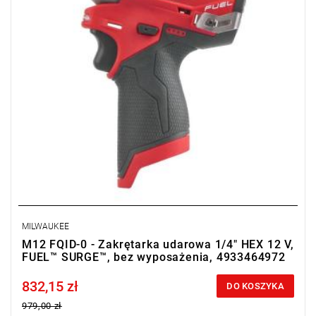
• Poziom natężenia hałasu: 95,7 dB(A)
• Poziom ciśnienia akustycznego: 84,7 dB(A)
• Typ akumulatora : Li-ion
• Ilość akumulatorów: 0
• Waga: 0,9 kg
MILWAUKEE
M12 FQID-0 - Zakrętarka udarowa 1/4" HEX 12 V,
FUEL™ SURGE™, bez wyposażenia, 4933464972
832,15 zł
Price tax included
DO KOSZYKA
979,00 zł