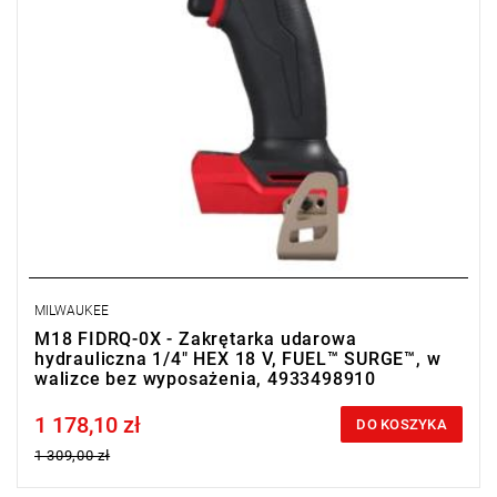
MILWAUKEE
M18 FIDRQ-0X - Zakrętarka udarowa
hydrauliczna 1/4" HEX 18 V, FUEL™ SURGE™, w
walizce bez wyposażenia, 4933498910
1 178,10 zł
Price tax included
DO KOSZYKA
1 309,00 zł