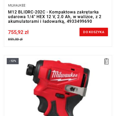
MILWAUKEE
M12 BLIDRC-202C - Kompaktowa zakrętarka
udarowa 1/4" HEX 12 V, 2.0 Ah, w walizce, z 2
akumulatorami i ładowarką, 4933499690
755,92 zł
Price tax included
DO KOSZYKA
859,00 zł
-12%
Kompaktowa zakrętarka udarowa Milwaukee M12 BLIDRC to
lekka i wyjątkowo poręczna bezszczotkowa konstrukcja o
długości zaledwie 109 mm, oferująca moment obrotowy 124 Nm
i wysoką wydajność pracy nawet w trudno dostępnych
miejscach.