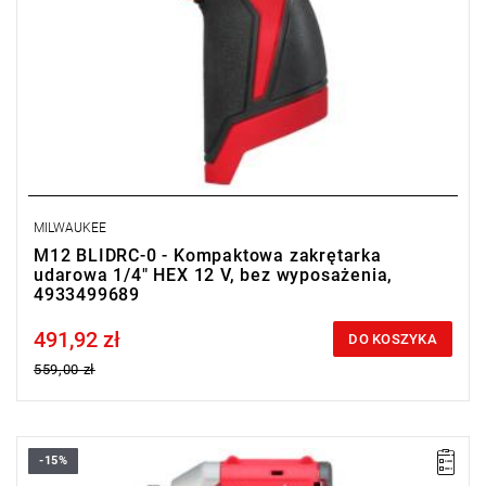
MILWAUKEE
M12 BLIDRC-0 - Kompaktowa zakrętarka
udarowa 1/4" HEX 12 V, bez wyposażenia,
4933499689
491,92 zł
Price tax included
DO KOSZYKA
559,00 zł
-15%
Kup produkt objęty promocją MILWAUKEE® Redemption Classic,