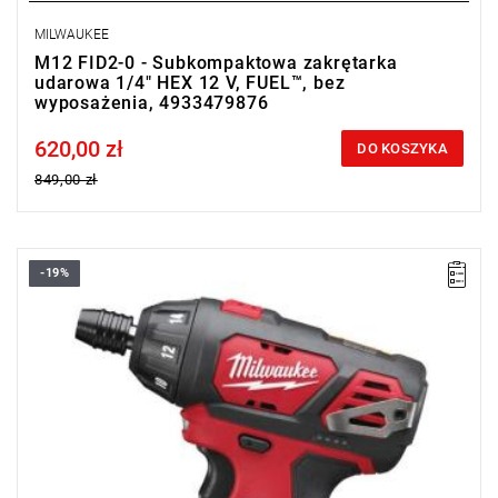
MILWAUKEE
M12 FID2-0 - Subkompaktowa zakrętarka
udarowa 1/4" HEX 12 V, FUEL™, bez
wyposażenia, 4933479876
620,00 zł
Price tax included
DO KOSZYKA
849,00 zł
-19%
Ta zakrętarka ma tylko 169 mm długości, dzięki czemu świetnie
nadaje się do pracy w ograniczonych przestrzeniach.