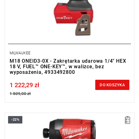
MILWAUKEE
M18 ONEID3-0X - Zakrętarka udarowa 1/4" HEX
18 V, FUEL™ ONE-KEY™, w walizce, bez
wyposażenia, 4933492800
1 222,29 zł
Price tax included
DO KOSZYKA
1 509,00 zł
-22%
Zakrętarka udarowa od Milwaukee to wysokowydajne narzędzie
z mocnym udarem, zapewniające szybkie i efektywne wkręcanie
oraz wykręcanie śrub, idealne dla profesjonalistów i
majsterkowiczów.