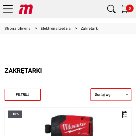
0
Strona główna
Elektronarzędzia
Zakrętarki
ZAKRĘTARKI
--
FILTRUJ
Sortuj wg:
-10%
Kup produkt objęty promocją MILWAUKEE® Redemption Classic,
zarejestruj fakturę i odbierz dodatkowy akumulator za 2 zł.
Promocja wyłącznie dla podmiotów posiadających NIP.
Sprawdź szczegóły promocji
.