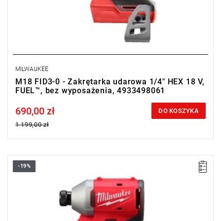
MILWAUKEE
M18 FID3-0 - Zakrętarka udarowa 1/4" HEX 18 V,
FUEL™, bez wyposażenia, 4933498061
690,00 zł
Price tax included
DO KOSZYKA
1 199,00 zł
-19%
Bardzo wydajna, kompaktowa zakrętarka udarowa z silnikiem
bezszczotkowym, idealna dla profesjonalistów i
majsterkowiczów.