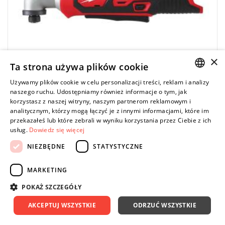
×
Ta strona używa plików cookie
Używamy plików cookie w celu personalizacji treści, reklam i analizy
POLISH
naszego ruchu. Udostępniamy również informacje o tym, jak
korzystasz z naszej witryny, naszym partnerom reklamowym i
ENGLISH
analitycznym, którzy mogą łączyć je z innymi informacjami, które im
MILWAUKEE
przekazałeś lub które zebrali w wyniku korzystania przez Ciebie z ich
M12 BRAID-0 - Subkompaktowa zakrętarka
usług.
Dowiedz się więcej
udarowa kątowa 1/4'' HEX 12 V, bez
NIEZBĘDNE
STATYSTYCZNE
wyposażenia, 4933451247
566,19 zł
Price tax included
DO KOSZYKA
MARKETING
699,00 zł
POKAŻ SZCZEGÓŁY
AKCEPTUJ WSZYSTKIE
ODRZUĆ WSZYSTKIE
-10%