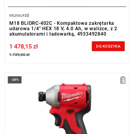
MILWAUKEE
M18 BLIDRC-402C - Kompaktowa zakrętarka
udarowa 1/4" HEX 18 V, 4.0 Ah, w walizce, z 2
akumulatorami i ładowarką, 4933492840
1 478,15 zł
Price tax included
DO KOSZYKA
1 739,00 zł
-24%
Wyprzedaż z magazynu. Pozostały 2 sztuki w promocji.
Bardzo wydajna, kompaktowa zakrętarka udarowa z silnikiem
bezszczotkowym, idealna dla profesjonalistów i
majsterkowiczów.