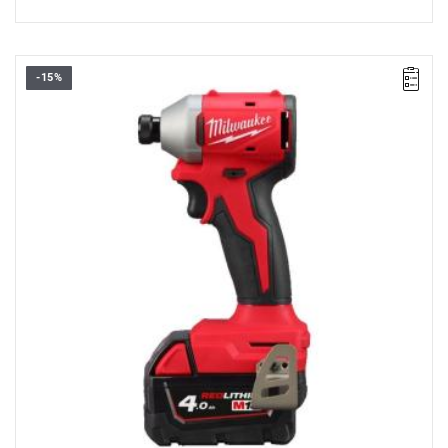
-15%
Bardzo wydajna, kompaktowa zakrętarka udarowa z silnikiem
bezszczotkowym, idealna dla profesjonalistów i
majsterkowiczów.
Kup produkt objęty promocją MILWAUKEE® Redemption Classic,
zarejestruj fakturę i odbierz dodatkowy akumulator za 2 zł.
Promocja wyłącznie dla podmiotów posiadających NIP.
Sprawdź szczegóły promocji
.