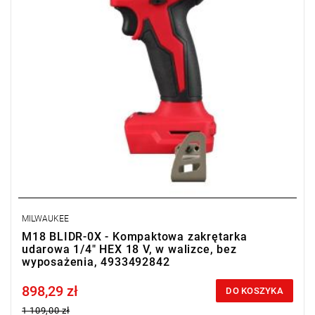
MILWAUKEE
M18 BLIDR-0X - Kompaktowa zakrętarka
udarowa 1/4" HEX 18 V, w walizce, bez
wyposażenia, 4933492842
898,29 zł
Price tax included
DO KOSZYKA
1 109,00 zł