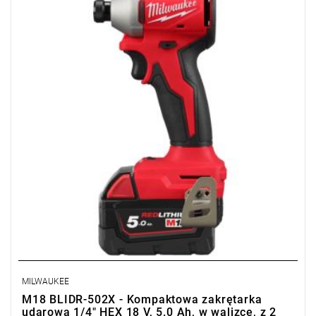
zarejestruj fakturę i odbierz dodatkowy akumulator za 2 zł.
Promocja wyłącznie dla podmiotów posiadających NIP.
Sprawdź szczegóły promocji
.
MILWAUKEE
M18 BLIDR-502X - Kompaktowa zakrętarka
udarowa 1/4" HEX 18 V, 5.0 Ah, w walizce, z 2