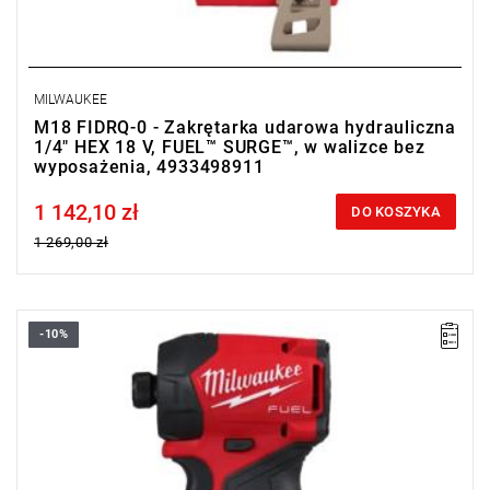
MILWAUKEE
M18 FIDRQ-0 - Zakrętarka udarowa hydrauliczna
1/4" HEX 18 V, FUEL™ SURGE™, w walizce bez
wyposażenia, 4933498911
1 142,10 zł
Price tax included
DO KOSZYKA
1 269,00 zł
-10%