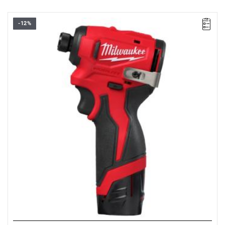
-12%
Kup produkt objęty promocją MILWAUKEE® Redemption Classic,
zarejestruj fakturę i odbierz dodatkowy akumulator za 2 zł.
Promocja wyłącznie dla podmiotów posiadających NIP.
Sprawdź szczegóły promocji
.