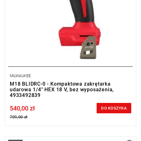
MILWAUKEE
M18 BLIDRC-0 - Kompaktowa zakrętarka
udarowa 1/4" HEX 18 V, bez wyposażenia,
4933492839
540,00 zł
Price tax included
DO KOSZYKA
709,00 zł