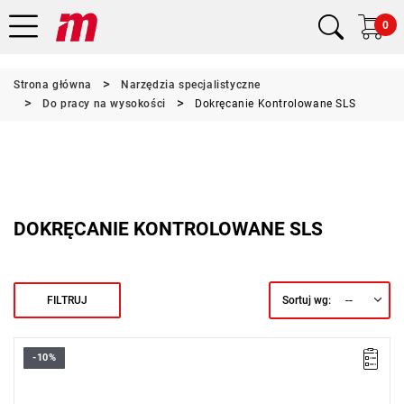
0
Strona główna
Narzędzia specjalistyczne
Do pracy na wysokości
Dokręcanie Kontrolowane SLS
DOKRĘCANIE KONTROLOWANE SLS
--
FILTRUJ
Sortuj wg:
-10%
• Długość: 271 mm
• Złącze 9 x 12
• Zakres Nm: 5 – 25