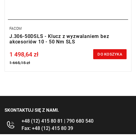
FACOM
J.306-50DSLS - Klucz z wyzwalaniem bez
akcesoriów 10 - 50 Nm SLS
1 498,64 zł
Price tax included
DO KOSZYKA
1 665,15 zł
SKONTAKTUJ SIĘ Z NAMI.
+48 (12) 415 80 81 | 790 680 540
Fax: +48 (12) 415 80 39