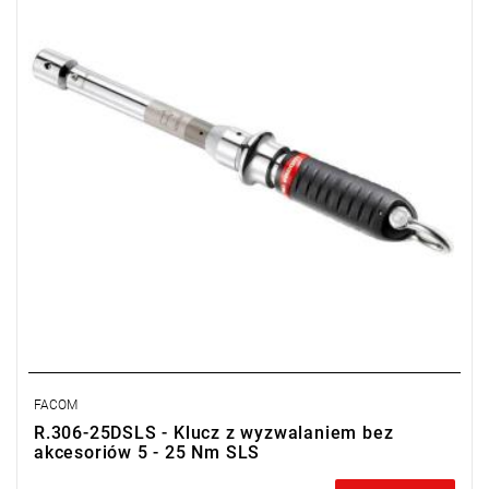
• Dokładność fabryczna: ± 4%
• Klucze numerowane dostarczane z certyfikatem kalibracji ISO
6789
• Dostarczane w kasecie plastikowej
• Waga: 490 g
Typ gwarancji:
D2
(Naprawa lub bezpłatna wymiana w zakresie
wadliwych części w ciągu 2 lat od zakupu)
FACOM
R.306-25DSLS - Klucz z wyzwalaniem bez
akcesoriów 5 - 25 Nm SLS