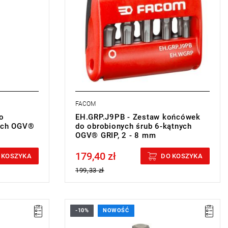
- Uchwyt do końcówek: EF.6P1
• Ilość elementów w zestawie: 9
• Zestaw dostarczany w kompaktowym i
wytrzymałym etui.
FACOM
o
EH.GRP.J9PB - Zestaw końcówek
nych OGV®
do obrobionych śrub 6-kątnych
OGV® GRIP, 2 - 8 mm
179,40 zł
Price tax included
 KOSZYKA
DO KOSZYKA
199,33 zł
-10%
NOWOŚĆ
• Rozmiar: 4 mm,
• Długość: 25 mm,