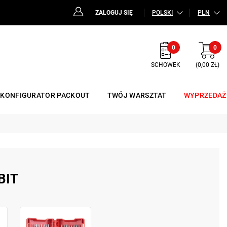
ZALOGUJ SIĘ
POLSKI
PLN
0
0
SCHOWEK
(0,00 ZŁ)
KONFIGURATOR PACKOUT
TWÓJ WARSZTAT
WYPRZEDAŻ
BIT