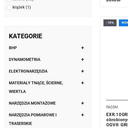
29,92 zł
krążek
(1)
-10%
NO
• Rozmiar: 
• Długość: 
KATEGORIE
• Waga: 0,
Typ gwaranc
BHP
DYNAMOMETRIA
ELEKTRONARZĘDZIA
MATERIAŁY TNĄCE, ŚCIERNE,
WIERTŁA
NARZĘDZIA MONTAŻOWE
FACOM
EXR.10GR
NARZĘDZIA POMIAROWE I
obrobiony
TRASERSKIE
OGV® GRI