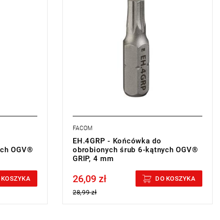
• Waga: 0,004 kg
Typ gwarancji:
L
FACOM
EH.4GRP - Końcówka do
nych OGV®
obrobionych śrub 6-kątnych OGV®
GRIP, 4 mm
26,09 zł
Price tax included
 KOSZYKA
DO KOSZYKA
28,99 zł