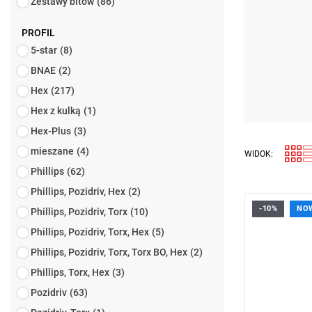
Zestawy bitów
(86)
PROFIL
5-star
(8)
BNAE
(2)
Hex
(217)
Hex z kulką
(1)
Hex-Plus
(3)
mieszane
(4)
WIDOK:
Phillips
(62)
Phillips, Pozidriv, Hex
(2)
-10%
NO
Phillips, Pozidriv, Torx
(10)
• Rozmiar: 
• Długość: 
Phillips, Pozidriv, Torx, Hex
(5)
• Waga: 0,
Phillips, Pozidriv, Torx, Torx BO, Hex
(2)
Typ gwaran
Phillips, Torx, Hex
(3)
Pozidriv
(63)