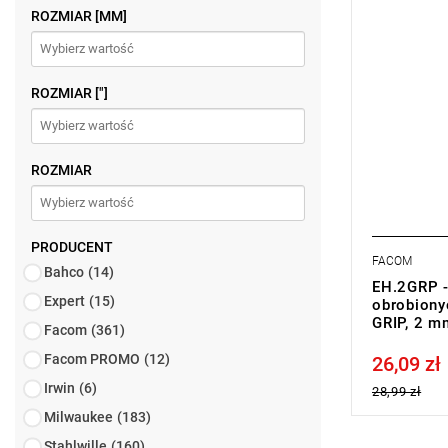
• Waga: 0,
ROZMIAR [MM]
Typ gwaran
ROZMIAR ["]
ROZMIAR
PRODUCENT
FACOM
Bahco
(14)
EH.2GRP 
Expert
(15)
obrobiony
GRIP, 2 m
Facom
(361)
Facom PROMO
(12)
26,09 zł
Price tax in
Irwin
(6)
28,99 zł
Milwaukee
(183)
Stahlwille
(160)