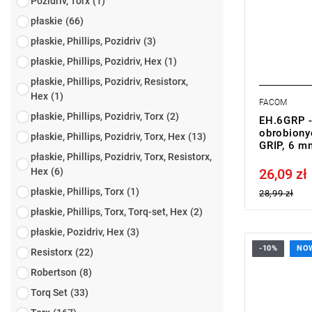
Pozidriv, Torx
(1)
płaskie
(66)
płaskie, Phillips, Pozidriv
(3)
płaskie, Phillips, Pozidriv, Hex
(1)
płaskie, Phillips, Pozidriv, Resistorx,
Hex
(1)
FACOM
płaskie, Phillips, Pozidriv, Torx
(2)
EH.6GRP 
obrobiony
płaskie, Phillips, Pozidriv, Torx, Hex
(13)
GRIP, 6 m
płaskie, Phillips, Pozidriv, Torx, Resistorx,
Hex
(6)
26,09 zł
Price tax in
płaskie, Phillips, Torx
(1)
28,99 zł
płaskie, Phillips, Torx, Torq-set, Hex
(2)
płaskie, Pozidriv, Hex
(3)
-10%
NO
Resistorx
(22)
• Rozmiar: 
• Długość: 
Robertson
(8)
• Waga: 0,
Typ gwaranc
Torq Set
(33)