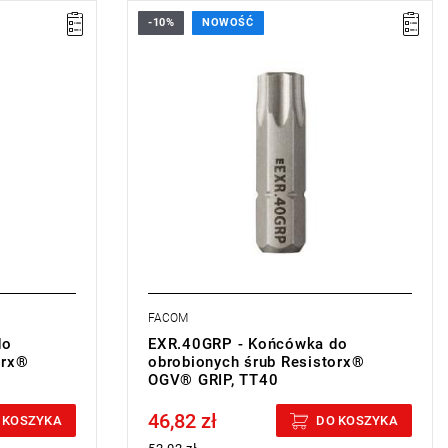
-10%
NOWOŚĆ
• Rozmiar: TT40,
• Długość: 25 mm,
• Waga: 0,006 kg
Typ gwarancji:
L
FACOM
do
EXR.40GRP - Końcówka do
orx®
obrobionych śrub Resistorx®
OGV® GRIP, TT40
46,82 zł
Price tax included
 KOSZYKA
DO KOSZYKA