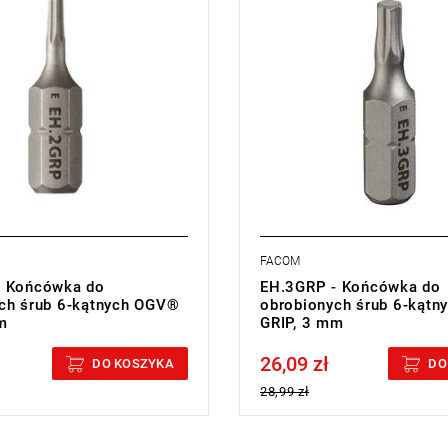
004 kg
• Waga: 0,004 kg
cji:
L
Typ gwarancji:
L
FACOM
- Końcówka do
EH.3GRP - Końcówka do
ch śrub 6-kątnych OGV®
obrobionych śrub 6-kąt
m
GRIP, 3 mm
26,09 zł
cluded
Price tax included
DO KOSZYKA
DO
28,99 zł