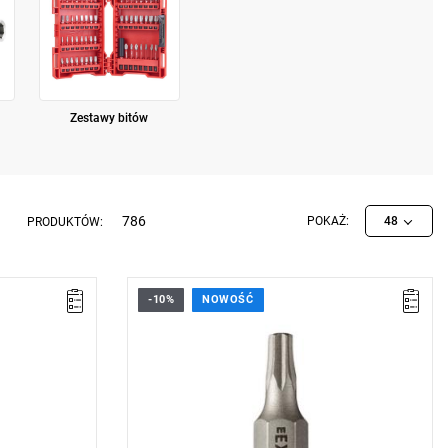
Zestawy bitów
786
POKAŻ:
48
PRODUKTÓW:
-10%
NOWOŚĆ
• Rozmiar: TT15,
• Długość: 25 mm,
• Waga: 0,005 kg
Typ gwarancji:
L