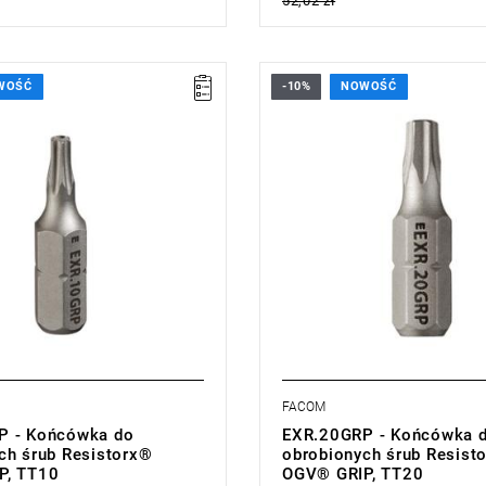
52,02 zł
WOŚĆ
-10%
NOWOŚĆ
TT10,
• Rozmiar: TT20,
25 mm,
• Długość: 25 mm,
004 kg
• Waga: 0,005 kg
ji:
L
Typ gwarancji:
L
FACOM
P - Końcówka do
EXR.20GRP - Końcówka 
ch śrub Resistorx®
obrobionych śrub Resist
P, TT10
OGV® GRIP, TT20