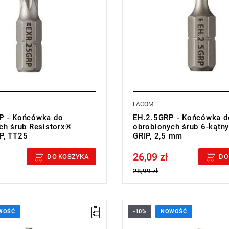
FACOM
P - Końcówka do
EH.2.5GRP - Końcówka d
ch śrub Resistorx®
obrobionych śrub 6-kąt
P, TT25
GRIP, 2,5 mm
26,09 zł
cluded
Price tax included
DO KOSZYKA
DO
28,99 zł
WOŚĆ
-10%
NOWOŚĆ
2 mm,
• Rozmiar: 3 mm,
25 mm,
• Długość: 25 mm,