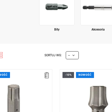
Bity
Akcesoria
--
SORTUJ WG:
WOŚĆ
-10%
NOWOŚĆ
6 mm,
• Rozmiar: 8 mm,
25 mm,
• Długość: 25 mm,
006 kg
• Waga: 0,009 kg
cji:
L
Typ gwarancji:
L