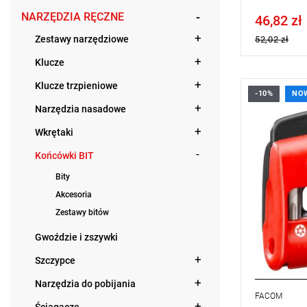
NARZĘDZIA RĘCZNE
46,82 zł
Price tax in
Zestawy narzędziowe
52,02 zł
Klucze
Klucze trzpieniowe
-10%
NO
• Zakres ze
Narzędzia nasadowe
• Zawiera:
- 7 końców
Wkrętaki
Resistorx®
- TT25 - TT
Końcówki BIT
- Uchwyt d
• Ilość ele
Bity
• Zestaw d
Akcesoria
wytrzymałym
Zestawy bitów
Gwoździe i zszywki
Szczypce
Narzędzia do pobijania
FACOM