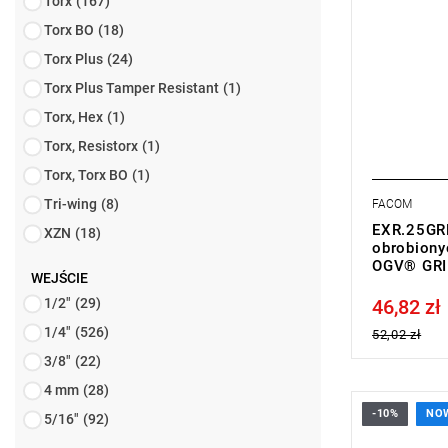
Torx
(167)
Torx BO
(18)
Torx Plus
(24)
Torx Plus Tamper Resistant
(1)
Torx, Hex
(1)
Torx, Resistorx
(1)
Torx, Torx BO
(1)
Tri-wing
(8)
FACOM
EXR.25GR
XZN
(18)
obrobiony
OGV® GRI
WEJŚCIE
1/2"
(29)
46,82 zł
Price tax in
1/4"
(526)
52,02 zł
3/8"
(22)
4 mm
(28)
-10%
NO
5/16"
(92)
• Rozmiar: 
• Długość: 