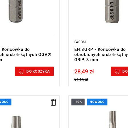
FACOM
- Końcówka do
EH.8GRP - Końcówka do
ch śrub 6-kątnych OGV®
obrobionych śrub 6-kąt
m
GRIP, 8 mm
28,49 zł
cluded
Price tax included
DO KOSZYKA
DO
31,66 zł
WOŚĆ
-10%
NOWOŚĆ
TT25,
• Rozmiar: 2,5 mm,
25 mm,
• Długość: 25 mm,
005 kg
• Waga: 0,004 kg
ji:
L
Typ gwarancji:
L