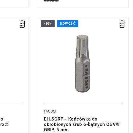
52,02 zł
-10%
NOWOŚĆ
• Rozmiar: 5 mm,
• Długość: 25 mm,
• Waga: 0,006 kg
Typ gwarancji:
L
FACOM
do
EH.5GRP - Końcówka do
orx®
obrobionych śrub 6-kątnych OGV®
GRIP, 5 mm