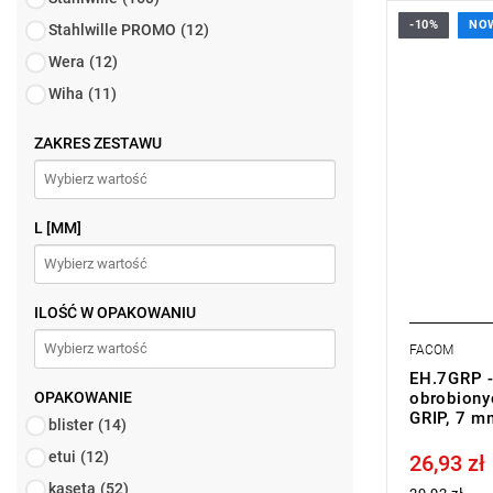
-10%
NO
Stahlwille PROMO
(12)
• Rozmiar: 
• Długość: 
Wera
(12)
• Waga: 0,
Wiha
(11)
Typ gwaran
ZAKRES ZESTAWU
L [MM]
ILOŚĆ W OPAKOWANIU
FACOM
EH.7GRP 
OPAKOWANIE
obrobiony
GRIP, 7 m
blister
(14)
etui
(12)
26,93 zł
Price tax in
kaseta
(52)