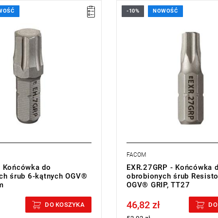
WOŚĆ
-10%
NOWOŚĆ
7 mm,
• Rozmiar: TT27,
25 mm,
• Długość: 25 mm,
008 kg
• Waga: 0,005 kg
cji:
L
Typ gwarancji:
L
FACOM
- Końcówka do
EXR.27GRP - Końcówka 
ch śrub 6-kątnych OGV®
obrobionych śrub Resist
m
OGV® GRIP, TT27
46,82 zł
cluded
Price tax included
DO KOSZYKA
DO