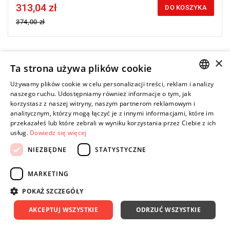
313,04 zł
Price tax included
DO KOSZYKA
374,00 zł
×
-16%
Ta strona używa plików cookie
Używamy plików cookie w celu personalizacji treści, reklam i analizy
POLISH
naszego ruchu. Udostępniamy również informacje o tym, jak
korzystasz z naszej witryny, naszym partnerom reklamowym i
ENGLISH
analitycznym, którzy mogą łączyć je z innymi informacjami, które im
przekazałeś lub które zebrali w wyniku korzystania przez Ciebie z ich
usług.
Dowiedz się więcej
NIEZBĘDNE
STATYSTYCZNE
MARKETING
POKAŻ SZCZEGÓŁY
AKCEPTUJ WSZYSTKIE
ODRZUĆ WSZYSTKIE