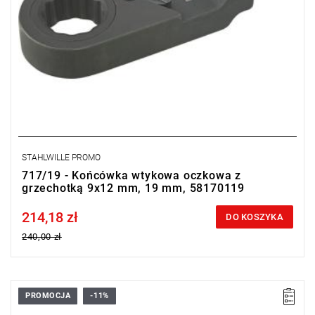
STAHLWILLE PROMO
717/19 - Końcówka wtykowa oczkowa z
grzechotką 9x12 mm, 19 mm, 58170119
214,18 zł
Price tax included
DO KOSZYKA
240,00 zł
PROMOCJA
-11%