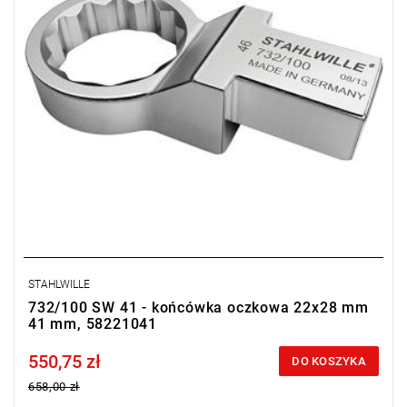
STAHLWILLE
732/100 SW 41 - końcówka oczkowa 22x28 mm
41 mm, 58221041
550,75 zł
Price tax included
DO KOSZYKA
658,00 zł