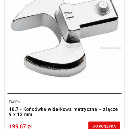
FACOM
10.7 - Końcówka widełkowa metryczna – złącze
9 x 12 mm
199,67 zł
Price tax included
DO KOSZYKA