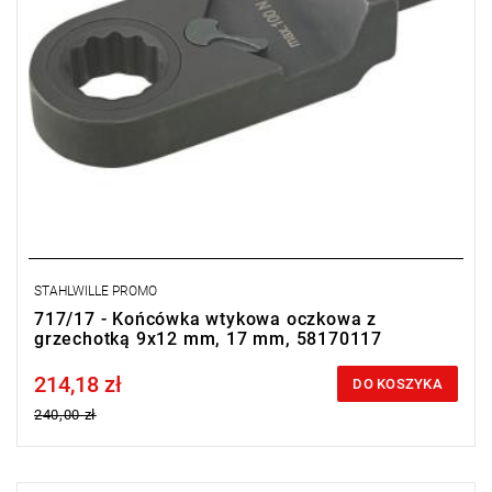
STAHLWILLE PROMO
717/17 - Końcówka wtykowa oczkowa z
grzechotką 9x12 mm, 17 mm, 58170117
214,18 zł
Price tax included
DO KOSZYKA
240,00 zł