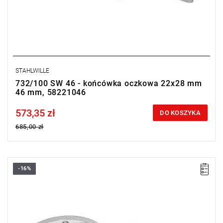
STAHLWILLE
732/100 SW 46 - końcówka oczkowa 22x28 mm
46 mm, 58221046
573,35 zł
Price tax included
DO KOSZYKA
685,00 zł
-16%