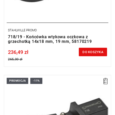
STAHLWILLE PROMO
718/19 - Końcówka wtykowa oczkowa z
grzechotką 14x18 mm, 19 mm, 58170219
236,49 zł
Price tax included
DO KOSZYKA
265,00 zł
PROMOCJA
-11%