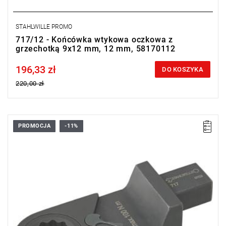
STAHLWILLE PROMO
717/12 - Końcówka wtykowa oczkowa z
grzechotką 9x12 mm, 12 mm, 58170112
196,33 zł
Price tax included
DO KOSZYKA
220,00 zł
PROMOCJA
-11%