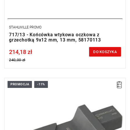
STAHLWILLE PROMO
717/13 - Końcówka wtykowa oczkowa z
grzechotką 9x12 mm, 13 mm, 58170113
214,18 zł
Price tax included
DO KOSZYKA
240,00 zł
PROMOCJA
-11%