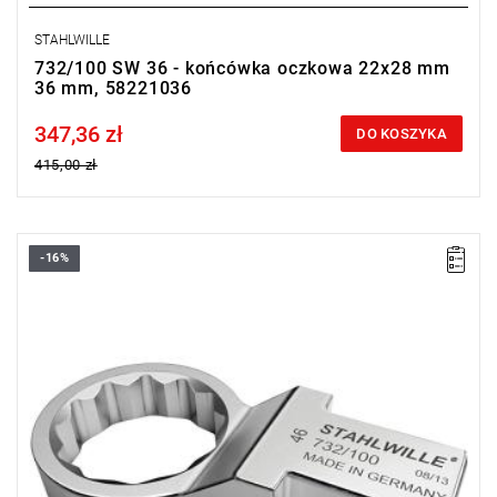
STAHLWILLE
732/100 SW 36 - końcówka oczkowa 22x28 mm
36 mm, 58221036
347,36 zł
Price tax included
DO KOSZYKA
415,00 zł
-16%