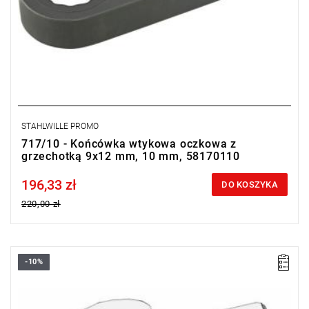
STAHLWILLE PROMO
717/10 - Końcówka wtykowa oczkowa z
grzechotką 9x12 mm, 10 mm, 58170110
196,33 zł
Price tax included
DO KOSZYKA
220,00 zł
-10%
• 7 mm
• Złącze 9 x 12 mm
Typ gwarancji:
E
(Bezpłatna wymiana produktu bez ograniczenia
w czasie)