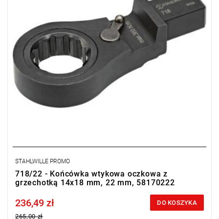
STAHLWILLE PROMO
718/22 - Końcówka wtykowa oczkowa z
grzechotką 14x18 mm, 22 mm, 58170222
236,49 zł
Price tax included
DO KOSZYKA
265,00 zł