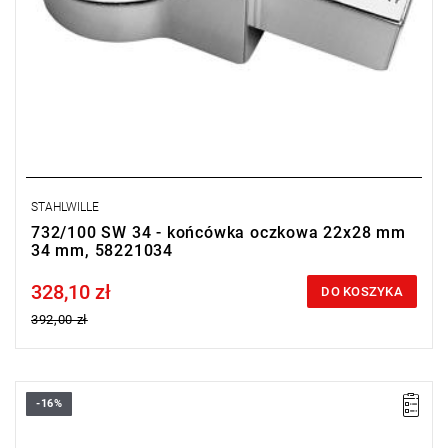
STAHLWILLE
732/100 SW 34 - końcówka oczkowa 22x28 mm
34 mm, 58221034
328,10 zł
Price tax included
DO KOSZYKA
392,00 zł
-16%