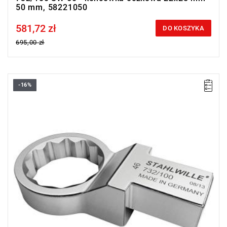
50 mm, 58221050
581,72 zł
Price tax included
DO KOSZYKA
695,00 zł
-16%