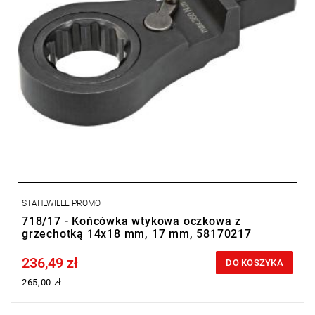
STAHLWILLE PROMO
718/17 - Końcówka wtykowa oczkowa z
grzechotką 14x18 mm, 17 mm, 58170217
236,49 zł
Price tax included
DO KOSZYKA
265,00 zł