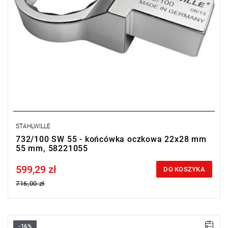
STAHLWILLE
732/100 SW 55 - końcówka oczkowa 22x28 mm
55 mm, 58221055
599,29 zł
Price tax included
DO KOSZYKA
716,00 zł
-16%