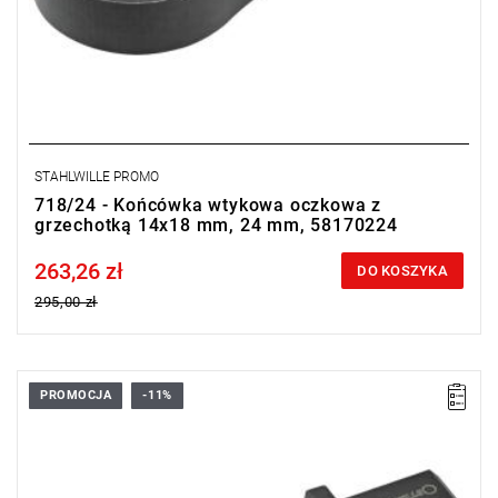
STAHLWILLE PROMO
718/24 - Końcówka wtykowa oczkowa z
grzechotką 14x18 mm, 24 mm, 58170224
263,26 zł
Price tax included
DO KOSZYKA
295,00 zł
PROMOCJA
-11%