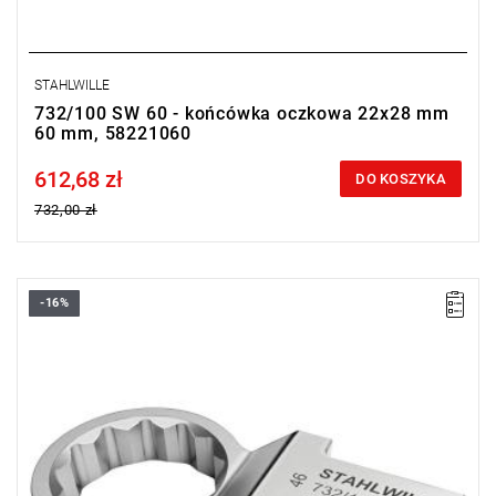
STAHLWILLE
732/100 SW 60 - końcówka oczkowa 22x28 mm
60 mm, 58221060
612,68 zł
Price tax included
DO KOSZYKA
732,00 zł
-16%