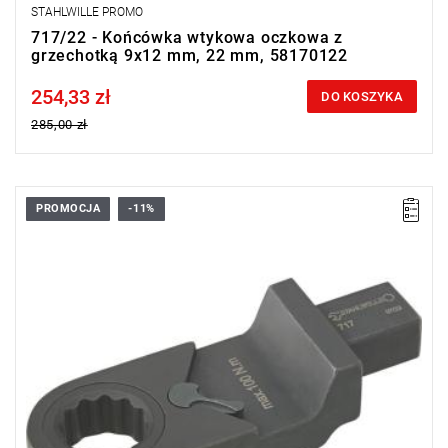
STAHLWILLE PROMO
717/22 - Końcówka wtykowa oczkowa z
grzechotką 9x12 mm, 22 mm, 58170122
254,33 zł
Price tax included
DO KOSZYKA
285,00 zł
PROMOCJA
-11%