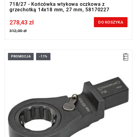
718/27 - Końcówka wtykowa oczkowa z
grzechotką 14x18 mm, 27 mm, 58170227
278,43 zł
Price tax included
DO KOSZYKA
312,00 zł
PROMOCJA
-11%