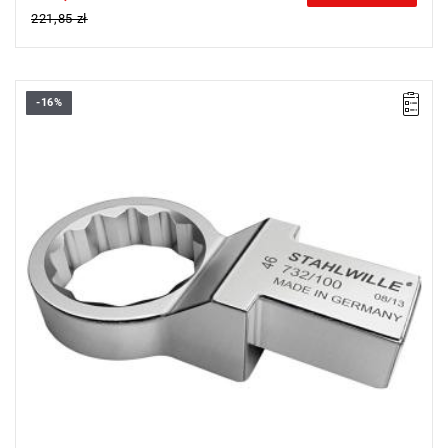
221,85 zł
-16%