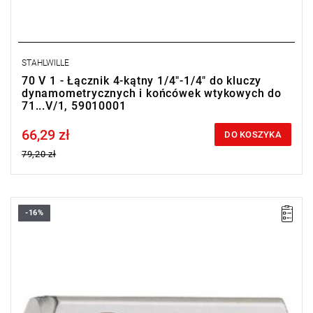
STAHLWILLE
70 V 1 - Łącznik 4-kątny 1/4"-1/4" do kluczy
dynamometrycznych i końcówek wtykowych do
71...V/1, 59010001
66,29 zł
Price tax included
DO KOSZYKA
79,20 zł
-16%