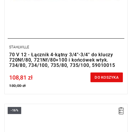
STAHLWILLE
70 V 12 - Łącznik 4-kątny 3/4"-3/4" do kluczy
720Nf/80, 721Nf/80+100 i końcówek wtyk.
734/80, 734/100, 735/80, 735/100, 59010015
108,81 zł
Price tax included
DO KOSZYKA
130,00 zł
-16%