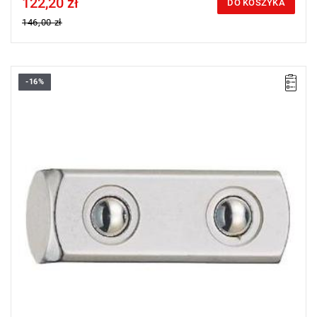
122,20 zł
Price tax included
DO KOSZYKA
146,00 zł
-16%