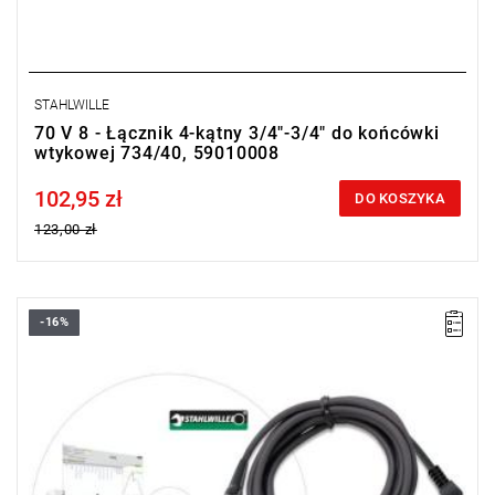
STAHLWILLE
70 V 8 - Łącznik 4-kątny 3/4"-3/4" do końcówki
wtykowej 734/40, 59010008
102,95 zł
Price tax included
DO KOSZYKA
123,00 zł
-16%