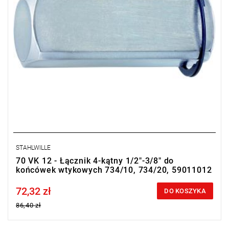
STAHLWILLE
70 VK 12 - Łącznik 4-kątny 1/2"-3/8" do
końcówek wtykowych 734/10, 734/20, 59011012
72,32 zł
Price tax included
DO KOSZYKA
86,40 zł