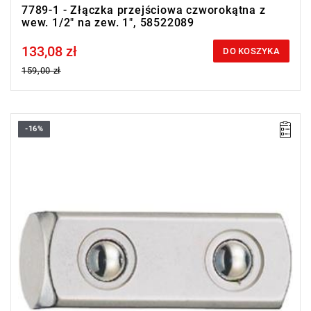
7789-1 - Złączka przejściowa czworokątna z
wew. 1/2" na zew. 1", 58522089
133,08 zł
Price tax included
DO KOSZYKA
159,00 zł
-16%