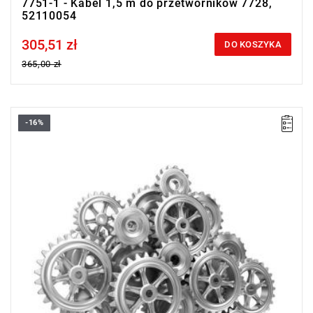
7751-1 - Kabel 1,5 m do przetworników 7728,
52110054
305,51 zł
Price tax included
DO KOSZYKA
365,00 zł
-16%