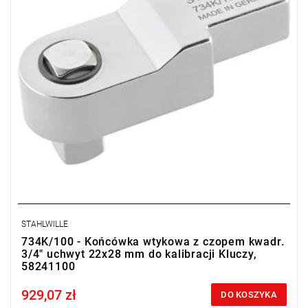
STAHLWILLE
734K/100 - Końcówka wtykowa z czopem kwadr.
3/4" uchwyt 22x28 mm do kalibracji Kluczy,
58241100
929,07 zł
Price tax included
DO KOSZYKA