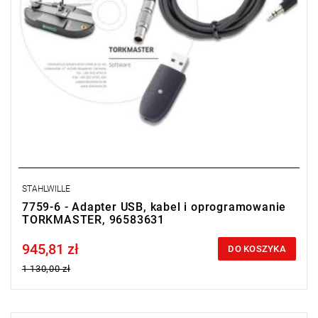
STAHLWILLE
7759-6 - Adapter USB, kabel i oprogramowanie
TORKMASTER, 96583631
945,81 zł
Price tax included
DO KOSZYKA
1 130,00 zł