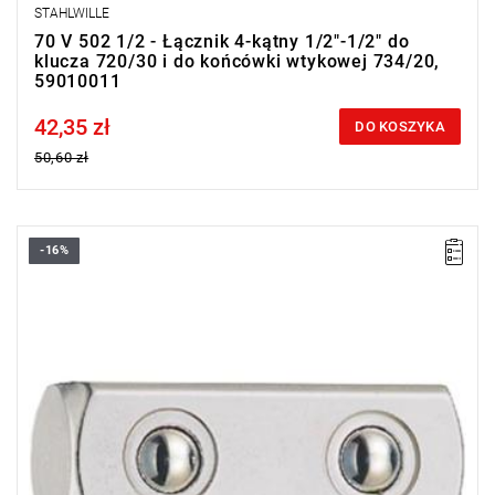
STAHLWILLE
70 V 502 1/2 - Łącznik 4-kątny 1/2"-1/2" do
klucza 720/30 i do końcówki wtykowej 734/20,
59010011
42,35 zł
Price tax included
DO KOSZYKA
50,60 zł
-16%